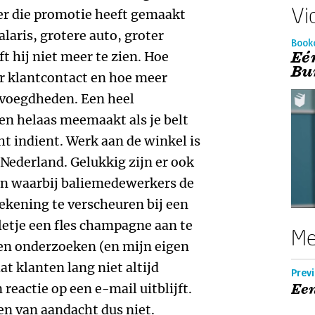
Vi
r die promotie heeft gemaakt
alaris, grotere auto, groter
Book
Eé
t hij niet meer te zien. Hoe
Bu
er klantcontact en hoe meer
evoegdheden. Een heel
een helaas meemaakt als je belt
ht indient. Werk aan de winkel is
Nederland. Gelukkig zijn er ook
on waarbij baliemedewerkers de
kening te verscheuren bij een
lletje een fles champagne aan te
Me
en onderzoeken (en mijn eigen
t klanten lang niet altijd
Previ
reactie op een e-mail uitblijft.
Een
en van aandacht dus niet.