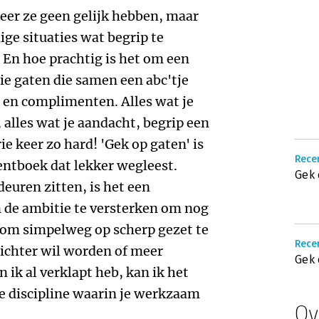
er ze geen gelijk hebben, maar
ge situaties wat begrip te
 En hoe prachtig is het om een
e gaten die samen een abc'tje
 en complimenten. Alles wat je
, alles wat je aandacht, begrip een
e keer zo hard! 'Gek op gaten' is
Recen
ntboek dat lekker wegleest.
Gek 
euren zitten, is het een
 de ambitie te versterken om nog
 om simpelweg op scherp gezet te
Recen
ichter wil worden of meer
Gek 
 ik al verklapt heb, kan ik het
e discipline waarin je werkzaam
Ov