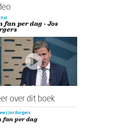
deo
chat
n fan per dag - Jos
rgers
er over dit boek
ew | Jos Burgers
 fan per dag