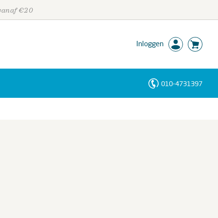
 vanaf €20
Inloggen
010-4731397
Personen
Trefwoorden