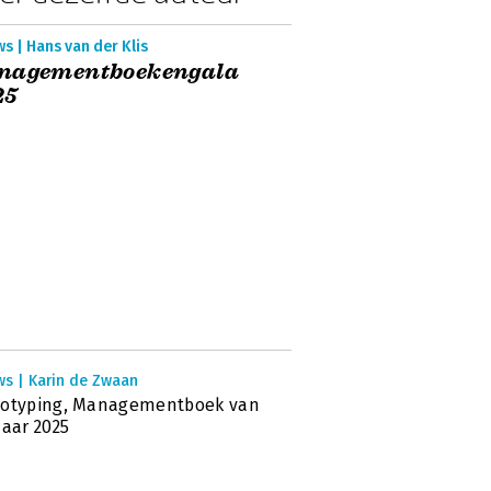
s | Hans van der Klis
nagementboekengala
25
ws | Karin de Zwaan
votyping, Managementboek van
Jaar 2025