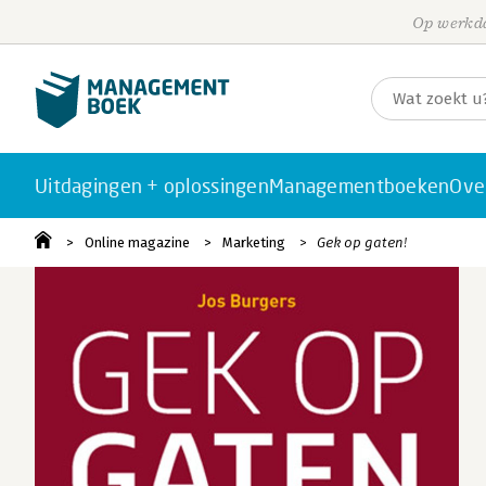
Op werkda
Uitdagingen + oplossingen
Managementboeken
Ove
Online magazine
Marketing
Gek op gaten!