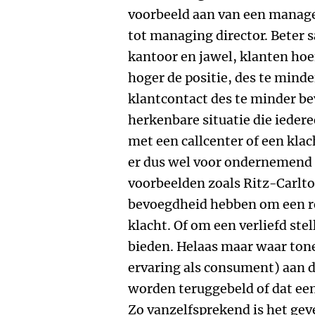
voorbeeld aan van een manage
tot managing director. Beter s
kantoor en jawel, klanten hoef
hoger de positie, des te mind
klantcontact des te minder b
herkenbare situatie die ieder
met een callcenter of een klac
er dus wel voor ondernemend 
voorbeelden zoals Ritz-Carlt
bevoegdheid hebben om een re
klacht. Of om een verliefd ste
bieden. Helaas maar waar ton
ervaring als consument) aan da
worden teruggebeld of dat een 
Zo vanzelfsprekend is het gev