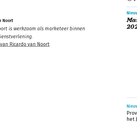
Nieuw
Ma
n Noort
20
oort is werkzaam als marketeer binnen
dienstverlening.
 van Ricardo van Noort
Nieu
Pro
het 