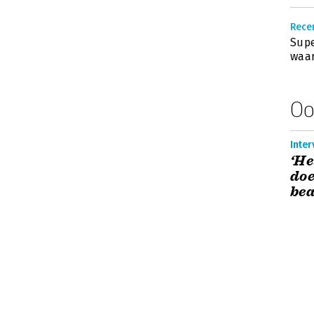
Recen
Supe
waar
Oo
Inter
‘He
doe
be