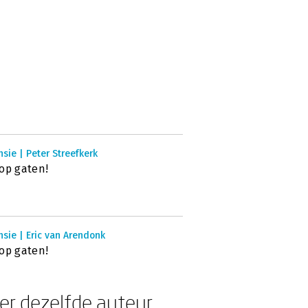
sie | Peter Streefkerk
op gaten!
sie | Eric van Arendonk
op gaten!
er dezelfde auteur