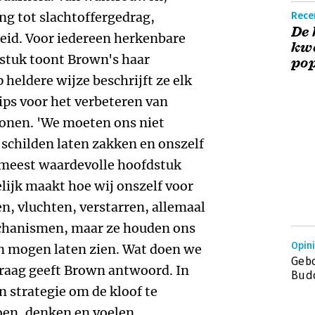
ng tot slachtoffergedrag,
Rece
De 
heid. Voor iedereen herkenbare
kwe
dstuk toont Brown's haar
pop
 heldere wijze beschrijft ze elk
ips voor het verbeteren van
onen. 'We moeten ons niet
schilden laten zakken en onszelf
et meest waardevolle hoofdstuk
lijk maakt hoe wij onszelf voor
, vluchten, verstarren, allemaal
hanismen, maar ze houden ons
Opin
n mogen laten zien. Wat doen we
Gebo
vraag geeft Brown antwoord. In
Bud
n strategie om de kloof te
oen, denken en voelen