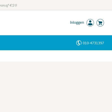
 vanaf €20
Inloggen
010-4731397
Personen
Trefwoorden