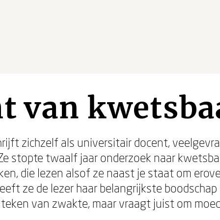
ht van kwetsba
jft zichzelf als universitair docent, veelgevr
Ze stopte twaalf jaar onderzoek naar kwetsba
, die lezen alsof ze naast je staat om erover
geeft ze de lezer haar belangrijkste boodscha
n teken van zwakte, maar vraagt juist om moe