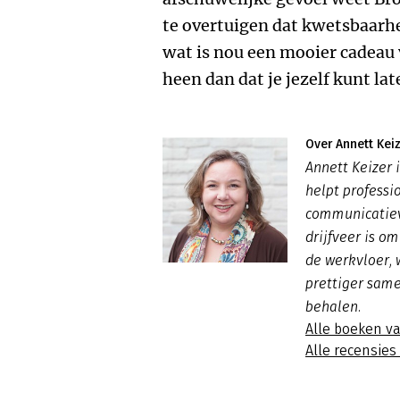
te overtuigen dat kwetsbaarhe
wat is nou een mooier cadeau 
heen dan dat je jezelf kunt lat
Over Annett Kei
Annett Keizer 
helpt professi
communicatiev
drijfveer is o
de werkvloer,
prettiger sam
behalen.
Alle boeken v
Alle recensies