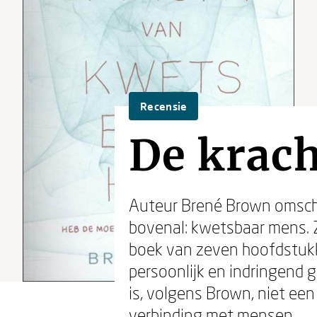
Recensie
De krac
Auteur Brené Brown omschri
bovenal: kwetsbaar mens. 
boek van zeven hoofdstukken
persoonlijk en indringend 
is, volgens Brown, niet ee
verbinding met mensen.