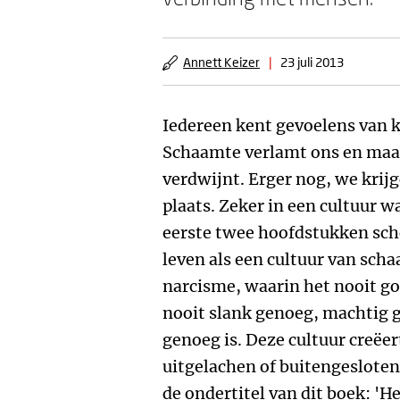
Annett Keizer
|
23 juli 2013
Iedereen kent gevoelens van 
Schaamte verlamt ons en maakt
verdwijnt. Erger nog, we krij
plaats. Zeker in een cultuur w
eerste twee hoofdstukken sch
leven als een cultuur van scha
narcisme, waarin het nooit go
nooit slank genoeg, machtig g
genoeg is. Deze cultuur creëe
uitgelachen of buitengesloten 
de ondertitel van dit boek: 'H