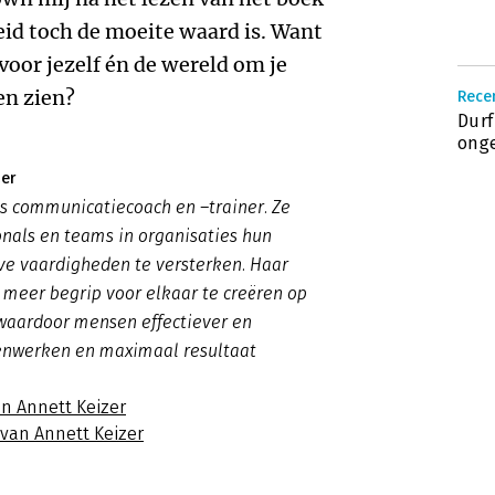
id toch de moeite waard is. Want
voor jezelf én de wereld om je
en zien?
Recen
Durf
onge
zer
is communicatiecoach en –trainer. Ze
onals en teams in organisaties hun
e vaardigheden te versterken. Haar
m meer begrip voor elkaar te creëren op
 waardoor mensen effectiever en
enwerken en maximaal resultaat
an Annett Keizer
 van Annett Keizer