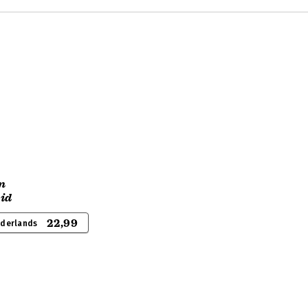
n
id
22,99
ederlands