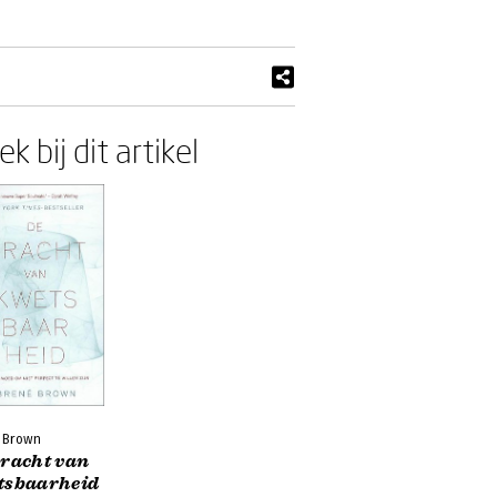
k bij dit artikel
 Brown
kracht van
tsbaarheid