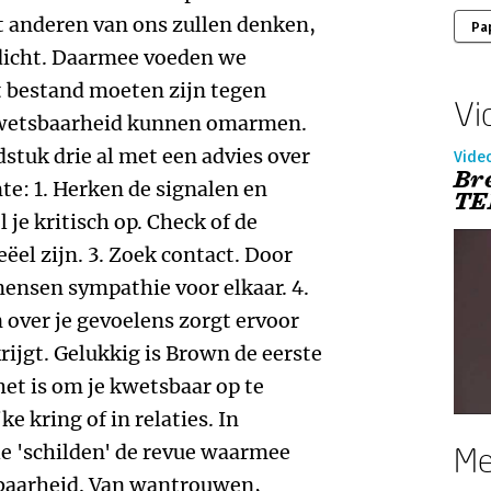
at anderen van ons zullen denken,
Pa
dicht. Daarmee voeden we
t bestand moeten zijn tegen
Vi
kwetsbaarheid kunnen omarmen.
tuk drie al met een advies over
Vide
Br
te: 1. Herken de signalen en
TE
 je kritisch op. Check of de
ëel zijn. 3. Zoek contact. Door
mensen sympathie voor elkaar. 4.
 over je gevoelens zorgt ervoor
rijgt. Gelukkig is Brown de eerste
het is om je kwetsbaar op te
ke kring of in relaties. In
le 'schilden' de revue waarmee
Me
baarheid. Van wantrouwen,