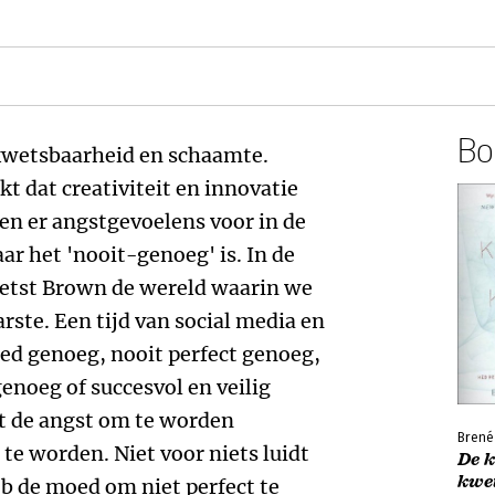
Boe
kwetsbaarheid en schaamte.
 dat creativiteit en innovatie
gen er angstgevoelens voor in de
aar het 'nooit-genoeg' is. In de
etst Brown de wereld waarin we
arste. Een tijd van social media en
ed genoeg, nooit perfect genoeg,
enoeg of succesvol en veilig
rt de angst om te worden
Brené
te worden. Niet voor niets luidt
De 
kwe
eb de moed om niet perfect te