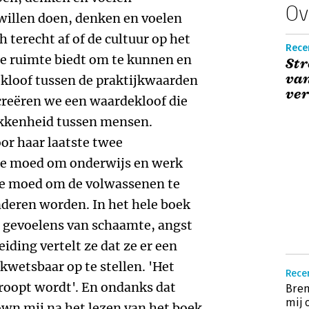
Ov
willen doen, denken en voelen
h terecht af of de cultuur op het
Recen
de ruimte biedt om te kunnen en
Str
van
e kloof tussen de praktijkwaarden
ver
 creëren we een waardekloof die
rokkenheid tussen mensen.
or haar laatste twee
de moed om onderwijs en werk
de moed om de volwassenen te
inderen worden. In het hele boek
n gevoelens van schaamte, angst
eiding vertelt ze dat ze er een
kwetsbaar op te stellen. 'Het
Rece
troopt wordt'. En ondanks dat
Bren
mij
wn mij na het lezen van het boek