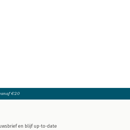
 vanaf €20
uwsbrief en blijf up-to-date