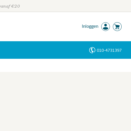
 vanaf €20
Inloggen
010-4731397
Personen
Trefwoorden