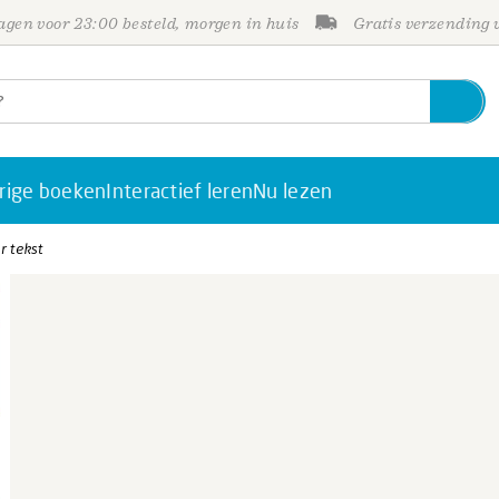
gen voor 23:00 besteld, morgen in huis
Gratis verzending
rige boeken
Interactief leren
Nu lezen
r tekst