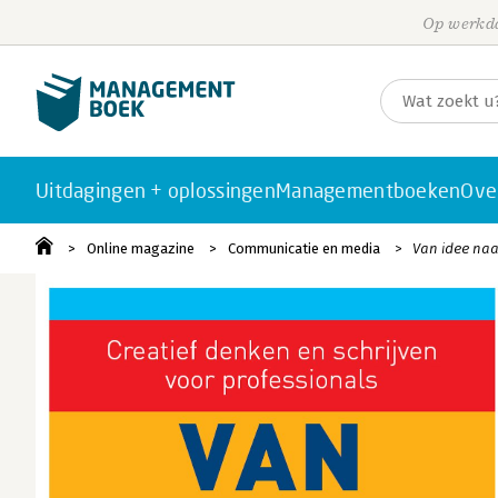
Op werkda
Uitdagingen + oplossingen
Managementboeken
Ove
Online magazine
Communicatie en media
Van idee naa