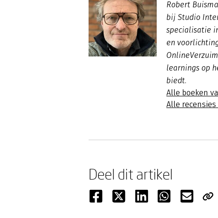
Robert Buisma
bij Studio Int
specialisatie 
en voorlichtin
OnlineVerzuimt
learnings op h
biedt.
Alle boeken v
Alle recensie
Deel dit artikel