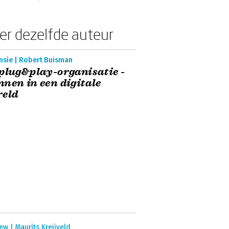
er dezelfde auteur
nsie | Robert Buisman
plug&play-organisatie -
nen in een digitale
reld
ew | Maurits Kreijveld