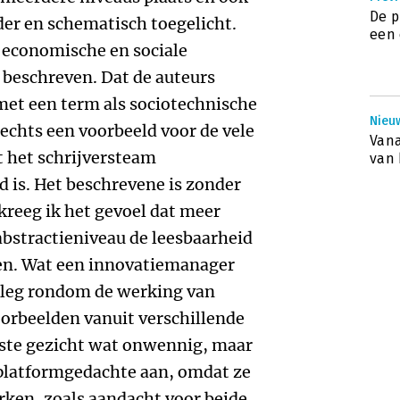
De p
der en schematisch toegelicht.
een 
 economische en sociale
beschreven. Dat de auteurs
met een term als sociotechnische
Nieu
echts een voorbeeld voor de vele
Van
t het schrijversteam
van 
 is. Het beschrevene is zonder
reeg ik het gevoel dat meer
bstractieniveau de leesbaarheid
en. Wat een innovatiemanager
itleg rondom de werking van
orbeelden vanuit verschillende
rste gezicht wat onwennig, maar
e platformgedachte aan, omdat ze
rken, zoals aandacht voor beide