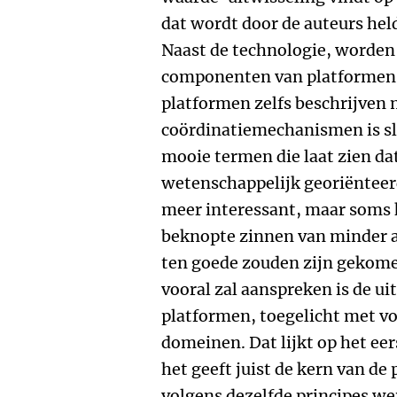
dat wordt door de auteurs hel
Naast de technologie, worden
componenten van platformen 
platformen zelfs beschrijven 
coördinatiemechanismen is sl
mooie termen die laat zien da
wetenschappelijk georiënteerd
meer interessant, maar soms k
beknopte zinnen van minder a
ten goede zouden zijn gekom
vooral zal aanspreken is de u
platformen, toegelicht met vo
domeinen. Dat lijkt op het ee
het geeft juist de kern van d
volgens dezelfde principes we