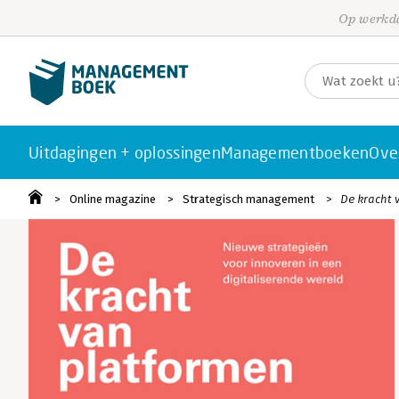
Op werkda
Uitdagingen + oplossingen
Managementboeken
Ove
Online magazine
Strategisch management
De kracht 