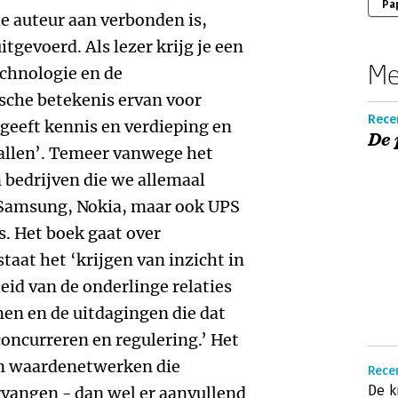
Pa
e auteur aan verbonden is,
gevoerd. Als lezer krijg je een
Me
echnologie en de
che betekenis ervan voor
Rece
geeft kennis en verdieping en
De 
vallen’. Temeer vanwege het
 bedrijven die we allemaal
 Samsung, Nokia, maar ook UPS
. Het boek gaat over
taat het ‘krijgen van inzicht in
id van de onderlinge relaties
men en de uitdagingen die dat
oncurreren en regulering.’ Het
an waardenetwerken die
Rece
De k
rvangen - dan wel er aanvullend