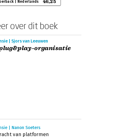
46,25
perback | Nederlands
er over dit boek
nsie | Sjors van Leeuwen
plug&play-organisatie
nsie | Nanon Soeters
racht van platformen