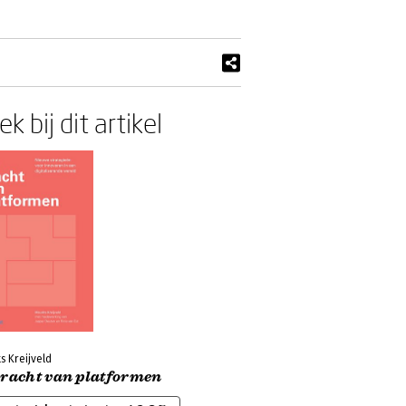
k bij dit artikel
s Kreijveld
kracht van platformen