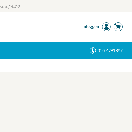
 vanaf €20
Inloggen
010-4731397
Personen
Trefwoorden