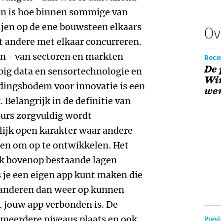
zen is hoe binnen sommige van
ijen op de ene bouwsteen elkaars
Ov
et andere met elkaar concurreren.
n - van sectoren en markten
Rece
De 
 big data en sensortechnologie en
Win
edingsbodem voor innovatie is een
we
 Belangrijk in de definitie van
eurs zorgvuldig wordt
ijk open karakter waar andere
ben om op te ontwikkelen. Het
jk bovenop bestaande lagen
 je een eigen app kunt maken die
r anderen dan weer op kunnen
 jouw app verbonden is. De
 meerdere niveaus plaats en ook
Previ