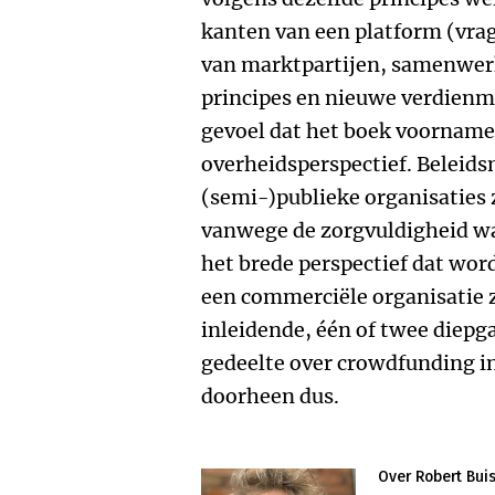
kanten van een platform (vrag
van marktpartijen, samenwerk
principes en nieuwe verdienmod
gevoel dat het boek voornamel
overheidsperspectief. Beleid
(semi-)publieke organisaties
vanwege de zorgvuldigheid w
het brede perspectief dat wo
een commerciële organisatie z
inleidende, één of twee diep
gedeelte over crowdfunding in
doorheen dus.
Over Robert Bu