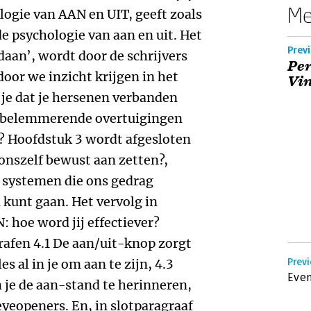
Me
ogie van AAN en UIT, geeft zoals
 de psychologie van aan en uit. Het
Previ
daan’, wordt door de schrijvers
Per
oor we inzicht krijgen in het
Vi
je dat je hersenen verbanden
at belemmerende overtuigingen
 Hoofdstuk 3 wordt afgesloten
onszelf bewust aan zetten?,
 4 systemen die ons gedrag
kunt gaan. Het vervolg in
 hoe word jij effectiever?
rafen 4.1 De aan/uit-knop zorgt
es al in je om aan te zijn, 4.3
Previ
Even
 je de aan-stand te herinneren,
 eyeopeners. En, in slotparagraaf