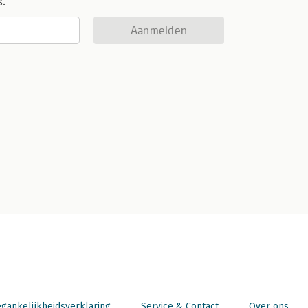
s.
Aanmelden
gankelijkheidsverklaring
Service & Contact
Over ons