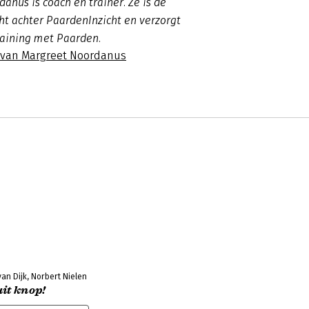
anus is coach en trainer. Ze is de
ht achter PaardenInzicht en verzorgt
raining met Paarden.
s van Margreet Noordanus
van Dijk, Norbert Nielen
uit knop!