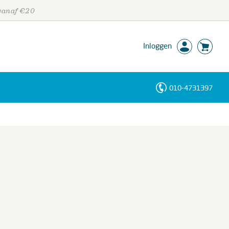
 vanaf €20
Inloggen
010-4731397
Personen
Trefwoorden