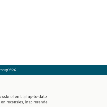
 vanaf €20
uwsbrief en blijf up-to-date
 en recensies, inspirerende