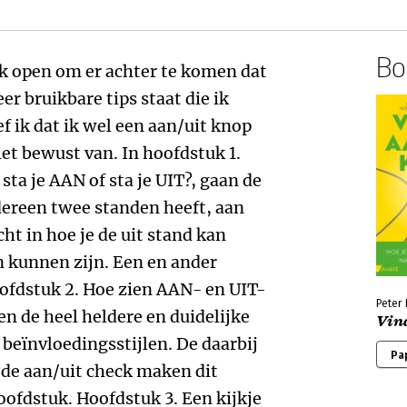
Boe
ek open om er achter te komen dat
eer bruikbare tips staat die ik
f ik dat ik wel een aan/uit knop
iet bewust van. In hoofdstuk 1.
 sta je AAN of sta je UIT?, gaan de
iedereen twee standen heeft, aan
cht in hoe je de uit stand kan
 kunnen zijn. Een en ander
oofdstuk 2. Hoe zien AAN- en UIT-
Peter 
en de heel heldere en duidelijke
Vind
 beïnvloedingsstijlen. De daarbij
Pa
de aan/uit check maken dit
oofdstuk. Hoofdstuk 3. Een kijkje