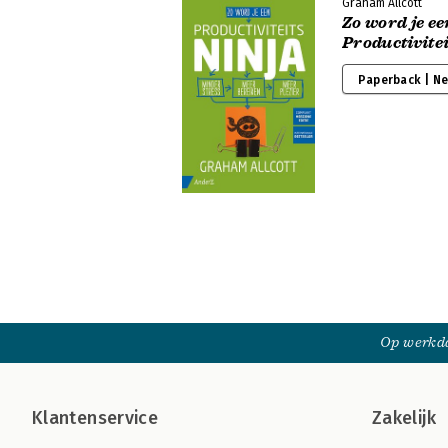
Graham Allcott
Zo word je ee
Productivite
Paperback | N
Op werkda
Klantenservice
Zakelijk