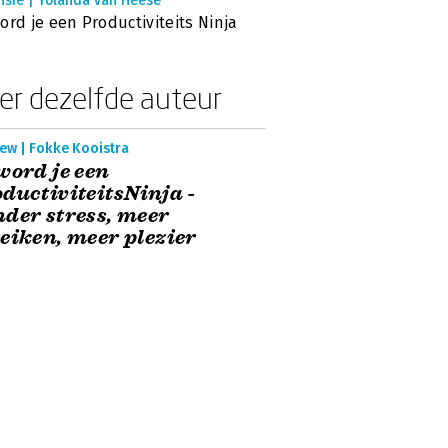
nsie | Yolanda van Heese
ord je een Productiviteits Ninja
er dezelfde auteur
ew | Fokke Kooistra
word je een
ductiviteitsNinja -
der stress, meer
eiken, meer plezier