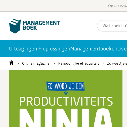
Op werkda
Uitdagingen + oplossingen
Managementboeken
Ove
Online magazine
Persoonlijke effectiviteit
Zo word je e