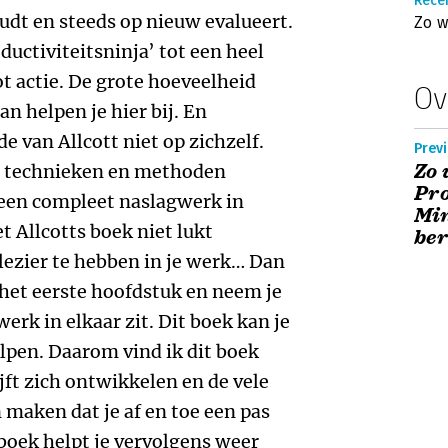
Rece
oudt en steeds op nieuw evalueert.
Zo w
uctiviteitsninja’ tot een heel
t actie. De grote hoeveelheid
Ov
an helpen je hier bij. En
e van Allcott niet op zichzelf.
Previ
Zo 
re technieken en methoden
Pro
 een compleet naslagwerk in
Min
t Allcotts boek niet lukt
ber
plezier te hebben in je werk… Dan
het eerste hoofdstuk en neem je
erk in elkaar zit. Dit boek kan je
helpen. Daarom vind ik dit boek
jft zich ontwikkelen en de vele
maken dat je af en toe een pas
boek helpt je vervolgens weer