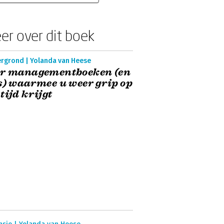
er over dit boek
ergrond | Yolanda van Heese
er managementboeken (en
s) waarmee u weer grip op
tijd krijgt