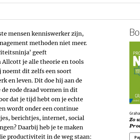
Boe
este mensen kenniswerker zijn,
anagement methoden niet meer.
iteitsninja’ geeft
Allcott je alle theorie en tools
j noemt dit zelfs een soort
k en leven. Dit doe hij aan de
 de rode draad vormen in dit
or dat je tijd hebt om je echte
ven wordt onder een continue
Graha
es, berichtjes, internet, social
Zo w
Prod
ngen? Daarbij heb je te maken
ie productiviteit in de weg staan:
Pa