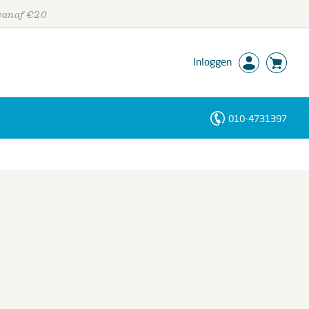
 vanaf €20
Inloggen
010-4731397
Personen
Trefwoorden