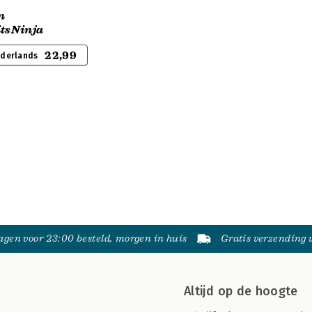
n
itsNinja
22,99
ederlands
gen voor 23:00 besteld, morgen in huis
Gratis verzending
Altijd op de hoogte