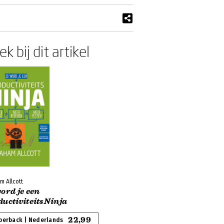
k bij dit artikel
m Allcott
ord je een
uctiviteitsNinja
22,99
perback | Nederlands