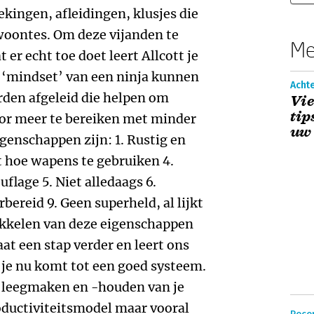
ekingen, afleidingen, klusjes die
woontes. Om deze vijanden te
Me
t er echt toe doet leert Allcott je
de ‘mindset’ van een ninja kunnen
Acht
den afgeleid die helpen om
Vi
tip
oor meer te bereiken met minder
uw 
igenschappen zijn: 1. Rustig en
 hoe wapens te gebruiken 4.
flage 5. Niet alledaags 6.
bereid 9. Geen superheld, al lijkt
wikkelen van deze eigenschappen
gaat een stap verder en leert ons
 je nu komt tot een goed systeem.
t leegmaken en -houden van je
roductiviteitsmodel maar vooral