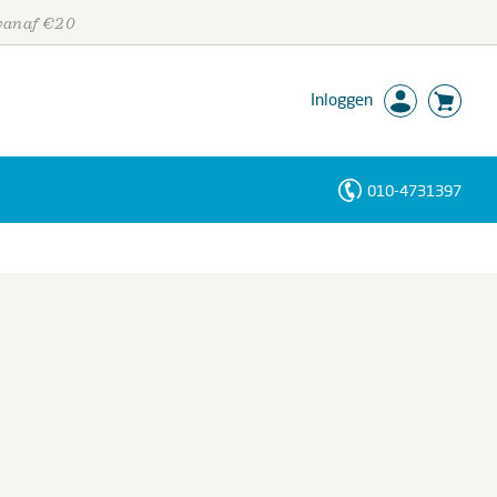
 vanaf €20
Inloggen
010-4731397
Personen
Trefwoorden