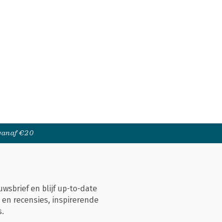
 vanaf €20
uwsbrief en blijf up-to-date
 en recensies, inspirerende
s.