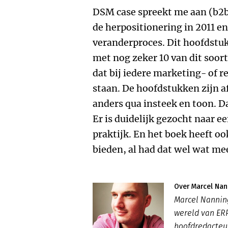
DSM case spreekt me aan (b2b
de herpositionering in 2011 e
veranderproces. Dit hoofdstuk
met nog zeker 10 van dit soor
dat bij iedere marketing- of 
staan. De hoofdstukken zijn af
anders qua insteek en toon. Da
Er is duidelijk gezocht naar e
praktijk. En het boek heeft o
bieden, al had dat wel wat me
Over Marcel Nan
Marcel Nannin
wereld van ERP
hoofdredacteu