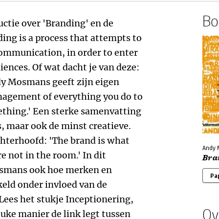
Boe
uctie over 'Branding' en de
ding is a process that attempts to
ommunication, in order to enter
iences. Of wat dacht je van deze:
dy Mosmans geeft zijn eigen
anagement of everything you do to
ething.' Een sterke samenvatting
s, maar ook de minst creatieve.
chterhoofd: 'The brand is what
Andy M
 not in the room.' In dit
Bra
osmans ook hoe merken en
Pa
eld onder invloed van de
Lees het stukje Inceptionering,
Ov
ke manier de link legt tussen