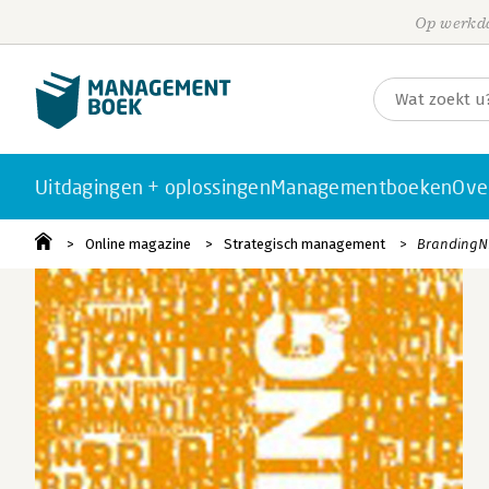
Op werkda
Uitdagingen + oplossingen
Managementboeken
Ove
Online magazine
Strategisch management
BrandingN