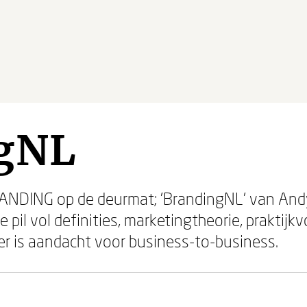
gNL
BRANDING op de deurmat; 'BrandingNL' van A
 pil vol definities, marketingtheorie, praktij
 er is aandacht voor business-to-business.