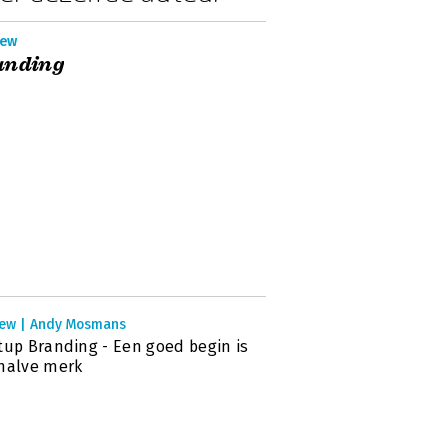
iew
anding
iew | Andy Mosmans
tup Branding - Een goed begin is
halve merk