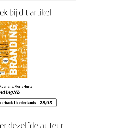
k bij dit artikel
osmans, Floris Hurts
ndingNL
38,95
perback | Nederlands
er dezelfde auteur