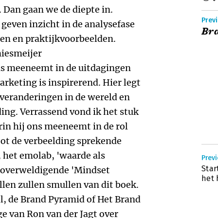
. Dan gaan we de diepte in.
Prev
geven inzicht in de analysefase
Br
en en praktijkvoorbeelden.
niesmeijer
ns meeneemt in de uitdagingen
rketing is inspirerend. Hier legt
veranderingen in de wereld en
ing. Verrassend vond ik het stuk
in hij ons meeneemt in de rol
tot de verbeelding sprekende
, het emolab, 'waarde als
Prev
Star
t overweldigende 'Mindset
het 
len zullen smullen van dit boek.
, de Brand Pyramid of Het Brand
age van Ron van der Jagt over