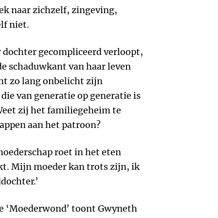
oek naar zichzelf, zingeving,
lf niet.
 dochter gecompliceerd verloopt,
 de schaduwkant van haar leven
t zo lang onbelicht zijn
ie van generatie op generatie is
eet zij het familiegeheim te
nappen aan het patroon?
 moederschap roet in het eten
t. Mijn moeder kan trots zijn, ik
dochter.’
che ‘Moederwond’ toont Gwyneth