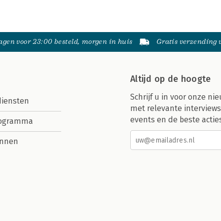
gen voor 23:00 besteld, morgen in huis
Gratis verzending
Altijd op de hoogte
Schrijf u in voor onze nie
diensten
met relevante interviews
events en de beste actie
rogramma
nnen