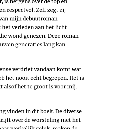
, is nergens over de top en
n respectvol. Zelf zegt zij
n van mijn debuutroman
het verleden aan het licht
s die wond genezen. Deze roman
ouwen generaties lang kan
tense verdriet vandaan komt wat
heb het nooit echt begrepen. Het is
t alsof het te groot is voor mij.
g vinden in dit boek. De diverse
rijft over de worsteling met het
naar werkelijk geluk, maken de