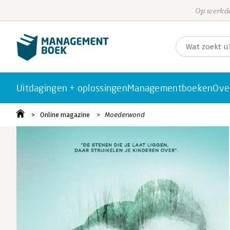
Op werkda
Uitdagingen + oplossingen
Managementboeken
Ove
Online magazine
Moederwond