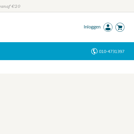
 vanaf €20
Inloggen
010-4731397
Personen
Trefwoorden