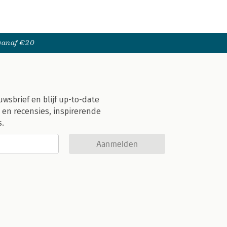
 vanaf €20
uwsbrief en blijf up-to-date
 en recensies, inspirerende
s.
Aanmelden