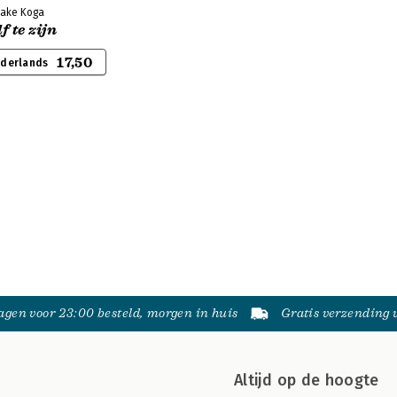
itake Koga
f te zijn
17,50
ederlands
gen voor 23:00 besteld, morgen in huis
Gratis verzending
Altijd op de hoogte