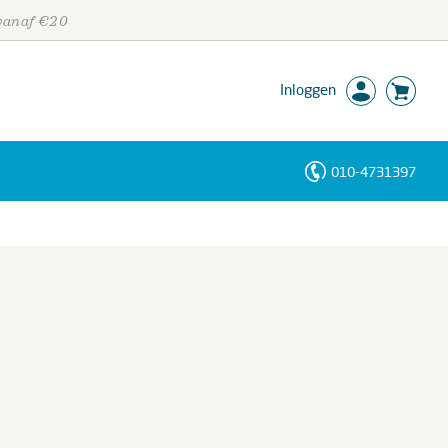
 vanaf €20
Inloggen
010-4731397
Personen
Trefwoorden