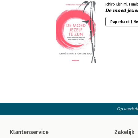
Ichiro Kishimi, Fum
De moed jezel
Paperback | N
Op werkda
Klantenservice
Zakelijk