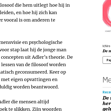
osoof die hem uitlegt hoe hij in
 leiden, en hoe hij zich kan
er vooral is om anderen te
e mensvisie en psychologische
Ichiro
 voor stap laat hij de jonge man
De m
concepten uit Adler’s theorie. De
Pa
 lessen van de filosoof worden
matisch geconsumeerd. Keer op
Me
 met eigen opvattingen en
eduldig worden beantwoord.
Recen
De 
Adler die mensen altijd
her
gel
oek te slikken. Zijn woorden