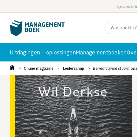
Op werkda
Uitdagingen + oplossingen
Managementboeken
Ove
Online magazine
Leiderschap
Benedictijnse stuurmans