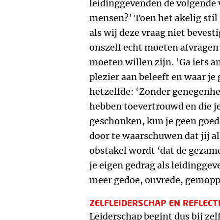
leidinggevenden de volgende v
mensen?’ Toen het akelig stil 
als wij deze vraag niet beve
onszelf echt moeten afvragen
moeten willen zijn. ‘Ga iets a
plezier aan beleeft en waar je 
hetzelfde: ‘Zonder genegenhei
hebben toevertrouwd en die j
geschonken, kun je geen goede 
door te waarschuwen dat jij a
obstakel wordt ‘dat de gezame
je eigen gedrag als leidinggev
meer gedoe, onvrede, gemoppe
ZELFLEIDERSCHAP EN REFLECT
Leiderschap begint dus bij zel