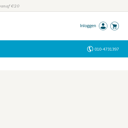
 vanaf €20
Inloggen
010-4731397
Personen
Trefwoorden