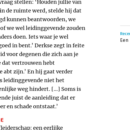
raag stellen: ‘Houden jullie van
in de ruimte werd, stelde hij dat
stigd kunnen beantwoorden, we
 of we wel leidinggevende zouden
Recen
nders doen. Iets waar je wel
Een 
goed in bent.’ Derkse zegt in feite
d voor degenen die zich aan je
e dat vertrouwen hebt
abt zijn.’ En hij gaat verder
ls leidinggevende niet het
nlijke weg hindert. […] Soms is
ende juist de aanleiding dat er
r en schade ontstaat.’
IE
fleiderschap: een eerlijke