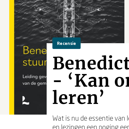
Recensie
Benedic
- ‘Kan o
leren’
Wat is nu de essentie van 
en lezingen een poging een