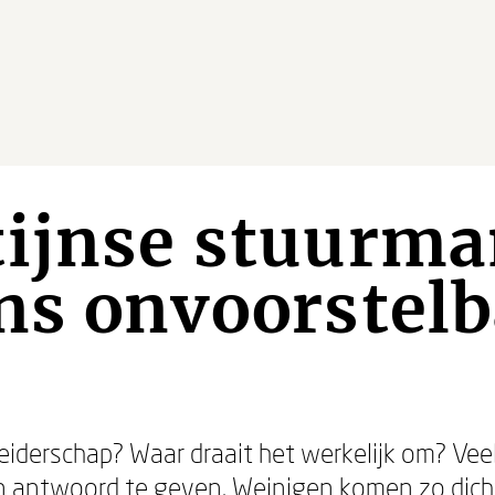
tijnse stuurm
ns onvoorstelb
leiderschap? Waar draait het werkelijk om? V
 antwoord te geven. Weinigen komen zo dichtb