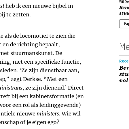
Wil D
st
heb ik een nieuwe bijbel in
Bene
stu
ij te zetten.
Pa
e als de locomotief te zien die
 en de richting bepaalt,
Me
p met stuurmanskunst. De
ing, met een specifieke functie,
Recen
Ben
sleden. ‘Ze zijn dienstbaar aan,
stu
p,” zegt Derkse. “Met een
vol
inistrans
, ze zijn dienend.’ Direct
treft bij een kabinetsformatie (en
 voor een rol als leidinggevende)
entiele nieuwe
ministers
. Wie wil
nschap of je eigen ego?