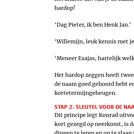
hardop!
‘Dag Pieter, ik ben Henk Jan.’
‘Willemijn, leuk kennis met j
‘Meneer Esajas, hartelijk wel
Het hardop zeggen heeft twee 
de naam goed gehoord hebt en 
kortetermijngeheugen.
STAP 2: SLEUTEL VOOR DE N
Dit principe legt Konrad uitvoe
kort gezegd op neerkomt, is d
dingen te leren en op te slaa