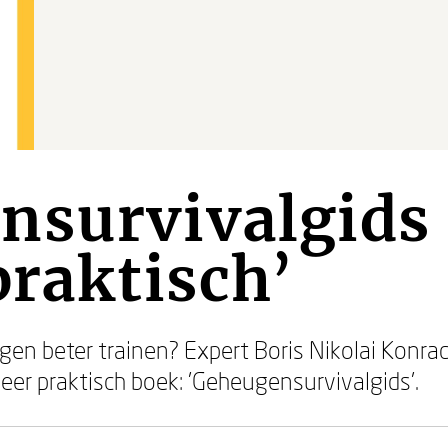
nsurvivalgids 
praktisch’
n beter trainen? Expert Boris Nikolai Konrad
eer praktisch boek: 'Geheugensurvivalgids'.