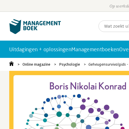
Op werkda
Uitdagingen + oplossingen
Managementboeken
Ove
Online magazine
Psychologie
Geheugensurvivalgids - 