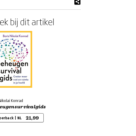
k bij dit artikel
Nikolai Konrad
eugensurvivalgids
21,99
perback | NL