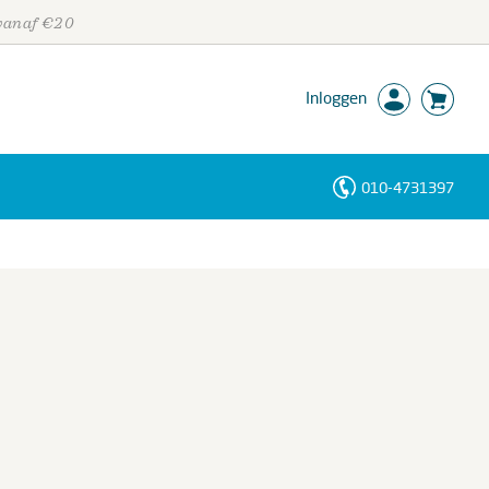
 vanaf €20
Inloggen
010-4731397
Personen
Trefwoorden