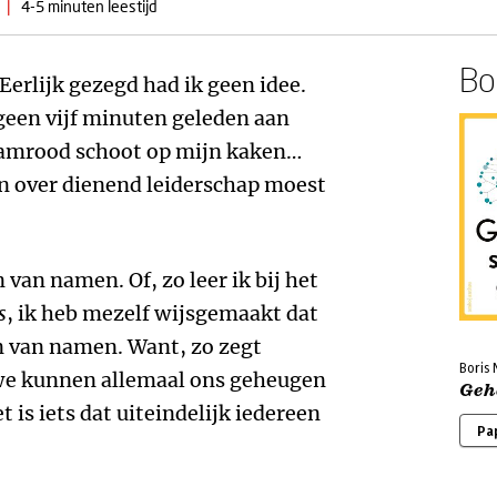
|
4-5 minuten leestijd
Boe
 Eerlijk gezegd had ik geen idee.
 geen vijf minuten geleden aan
aamrood schoot op mijn kaken…
en over dienend leiderschap moest
 van namen. Of, zo leer ik bij het
s
, ik heb mezelf wijsgemaakt dat
n van namen. Want, zo zegt
Boris 
 we kunnen allemaal ons geheugen
Geh
t is iets dat uiteindelijk iedereen
Pa