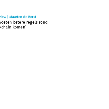
view | Maarten de Borst
moeten betere regels rond
kchain komen’