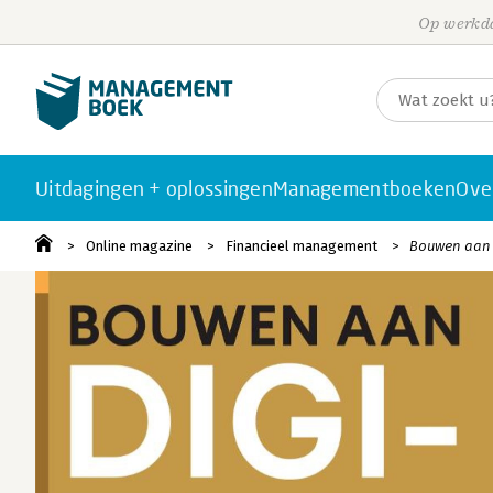
Op werkda
Uitdagingen + oplossingen
Managementboeken
Ove
Online magazine
Financieel management
Bouwen aan d