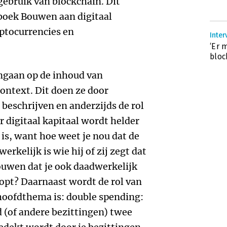
gebruik van blockchain. Dit
boek Bouwen aan digitaal
ptocurrencies en
Inter
‘Er 
bloc
ngaan op de inhoud van
context. Dit doen ze door
e beschrijven en anderzijds de rol
r digitaal kapitaal wordt helder
is, want hoe weet je nou dat de
rkelijk is wie hij of zij zegt dat
ouwen dat je ook daadwerkelijk
oopt? Daarnaast wordt de rol van
hoofdthema is: double spending:
ld (of andere bezittingen) twee