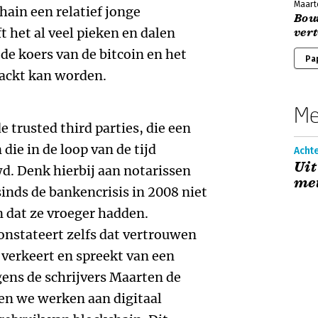
Maart
hain een relatief jonge
Bou
t het al veel pieken en dalen
ver
de koers van de bitcoin en het
Pa
hackt kan worden.
Me
trusted third parties, die een
 die in de loop van de tijd
Acht
Uit
. Denk hierbij aan notarissen
met
nds de bankencrisis in 2008 niet
 dat ze vroeger hadden.
nstateert zelfs dat vertrouwen
verkeert en spreekt van een
ens de schrijvers Maarten de
n we werken aan digitaal