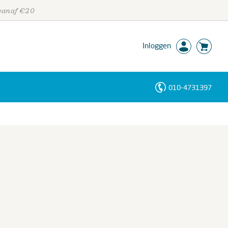
 vanaf €20
Inloggen
010-4731397
Personen
Trefwoorden