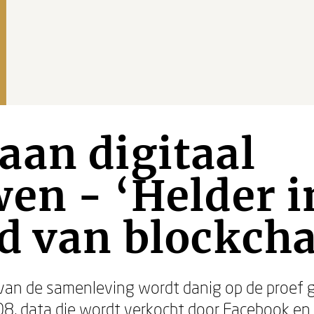
an digitaal
en - ‘Helder i
d van blockcha
van de samenleving wordt danig op de proef g
08, data die wordt verkocht door Facebook en