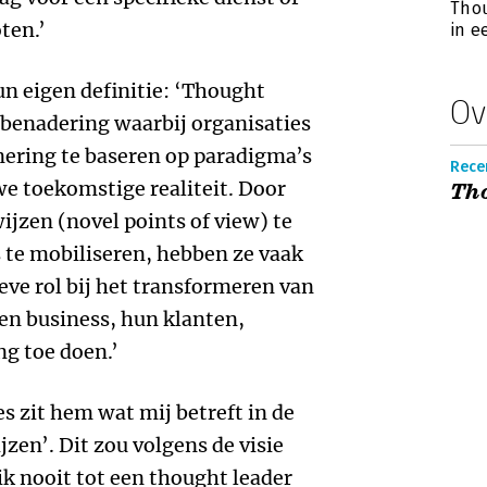
Thou
ten.’
in 
n eigen definitie: ‘Thought
Ov
e benadering waarbij organisaties
nering te baseren op paradigma’s
Recen
we toekomstige realiteit. Door
Tho
jzen (novel points of view) te
 te mobiliseren, hebben ze vaak
ve rol bij het transformeren van
gen business, hun klanten,
g toe doen.’
es zit hem wat mij betreft in de
en’. Dit zou volgens de visie
ik nooit tot een thought leader