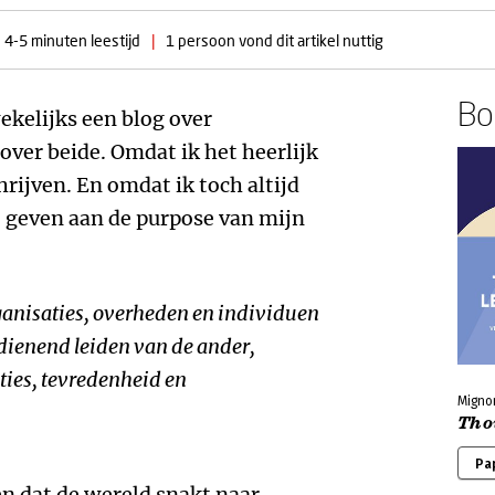
4-5 minuten leestijd
|
1 persoon vond dit artikel nuttig
Boe
wekelijks een blog over
 over beide. Omdat ik het heerlijk
hrijven. En omdat ik toch altijd
e geven aan de purpose van mijn
ganisaties, overheden en individuen
dienend leiden van de ander,
ties, tevredenheid en
Migno
Tho
Pa
een dat de wereld snakt naar