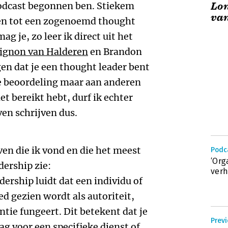
podcast begonnen ben. Stiekem
Lo
van
ien tot een zogenoemd thought
ag je, zo leer ik direct uit het
ignon van Halderen
en Brandon
gen dat je een thought leader bent
ie beoordeling maar aan anderen
iet bereikt hebt, durf ik echter
ven schrijven dus.
ven die ik vond en die het meest
Podc
‘Org
dership zie:
verh
ership luidt dat een individu of
ed gezien wordt als autoriteit,
ntie fungeert. Dit betekent dat je
Prev
ag voor een specifieke dienst of