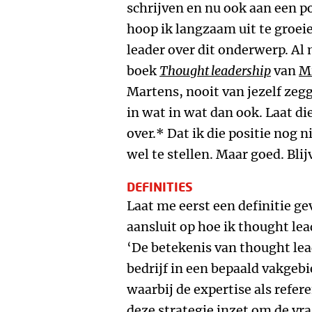
schrijven en nu ook aan een 
hoop ik langzaam uit te groe
leader over dit onderwerp. Al m
boek
Thought leadership
van
M
Martens, nooit van jezelf zeg
in wat in wat dan ook. Laat d
over.* Dat ik die positie nog n
wel te stellen. Maar goed. Blij
DEFINITIES
Laat me eerst een definitie ge
aansluit op hoe ik thought lea
‘De betekenis van thought lead
bedrijf in een bepaald vakgebi
waarbij de expertise als refere
deze strategie inzet om de vra