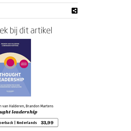
k bij dit artikel
n van Halderen, Brandon Martens
ught leadership
33,99
perback | Nederlands