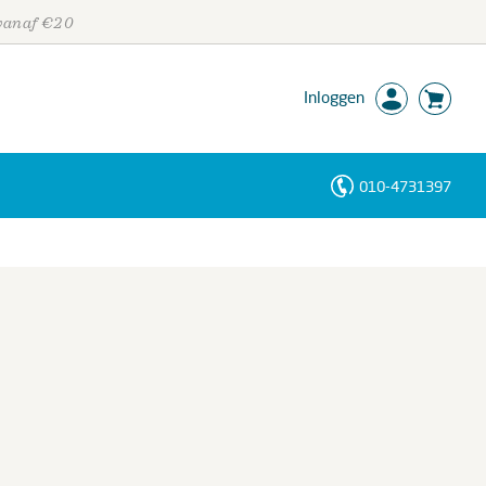
 vanaf €20
Inloggen
010-4731397
Personen
Trefwoorden