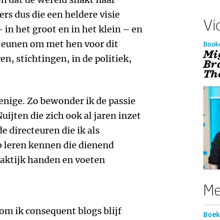
ers dus die een heldere visie
Vi
in het groot en in het klein – en
teunen om met hen voor dit
Book
Mi
en, stichtingen, in de politiek,
Br
Th
 enige. Zo bewonder ik de passie
uijten die zich ook al jaren inzet
e directeuren die ik als
b leren kennen die dienend
praktijk handen en voeten
Me
om ik consequent blogs blijf
Boek