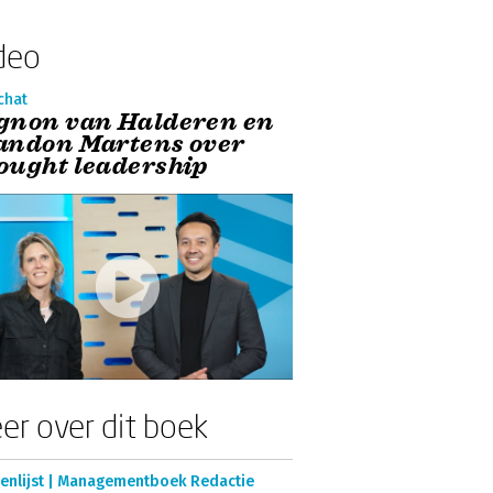
deo
chat
gnon van Halderen en
andon Martens over
ought leadership
er over dit boek
enlijst | Managementboek Redactie