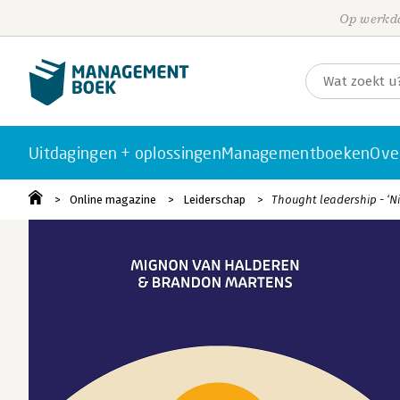
Op werkda
Uitdagingen + oplossingen
Managementboeken
Ove
Online magazine
Leiderschap
Thought leadership - ‘N