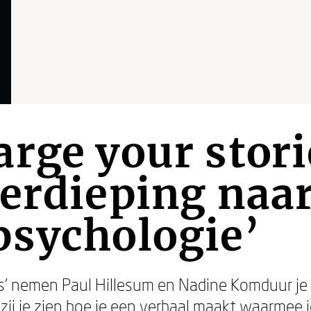
rge your stori
erdieping naa
psychologie’
es’ nemen Paul Hillesum en Nadine Komduur je
 zij je zien hoe je een verhaal maakt waarmee