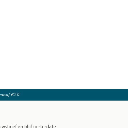
 vanaf €20
uwsbrief en blijf up-to-date