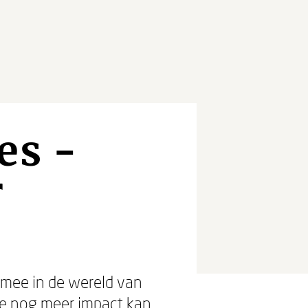
es -
r
 mee in de wereld van
 je nog meer impact kan