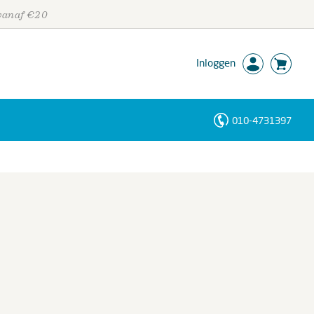
 vanaf €20
Inloggen
010-4731397
Personen
Trefwoorden