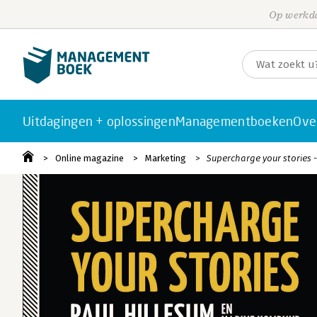
Op werkda
Uitdagingen + oplossingen
Managementboeken
Ove
Online magazine
Marketing
Supercharge your stories 