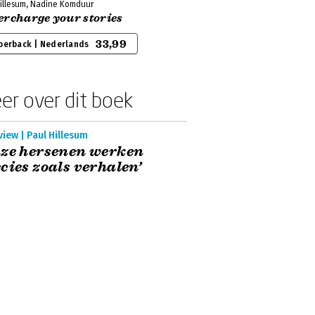
Hillesum, Nadine Komduur
ercharge your stories
33,99
perback | Nederlands
er over dit boek
view | Paul Hillesum
nze hersenen werken
cies zoals verhalen’