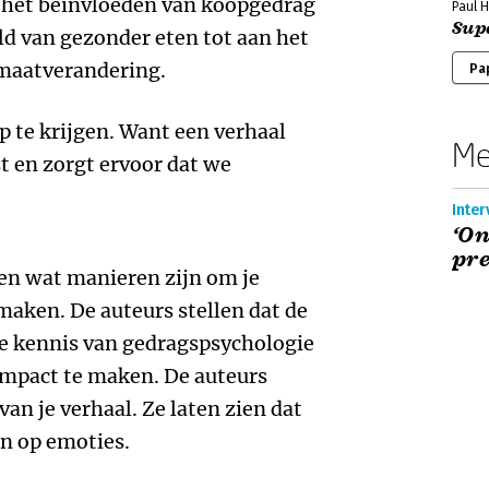
 het beïnvloeden van koopgedrag
Paul 
Sup
ld van gezonder eten tot aan het
maatverandering.
Pa
p te krijgen. Want een verhaal
Me
t en zorgt ervoor dat we
Inter
‘O
pre
ien wat manieren zijn om je
maken. De auteurs stellen dat de
te kennis van gedragspsychologie
mpact te maken. De auteurs
an je verhaal. Ze laten zien dat
en op emoties.