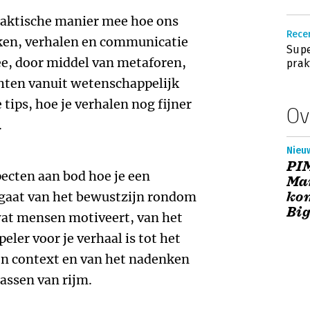
raktische manier mee hoe ons
Rece
rken, verhalen en communicatie
Supe
ee, door middel van metaforen,
prak
chten vanuit wetenschappelijk
tips, hoe je verhalen nog fijner
Ov
.
Nieu
PI
ecten aan bod hoe je een
Mar
kom
 gaat van het bewustzijn rondom
Big
at mensen motiveert, van het
eler voor je verhaal is tot het
 en context en van het nadenken
assen van rijm.