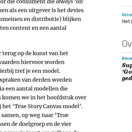
voor die consument die
always
‘on’
ken als een uitgever is het devies
Recen
domeinen en distributie) blijken
Het
rten content en een aantal
Ov
terug op de kunst van het
Recen
rwaarden hiervoor worden
Sup
rbij tref je een model.
‘Go
ged
tspraken van derden worden
ia een aantal modellen die
 komen we in het hoofdstuk over
ij het ‘True Story Canvas model’.
n samen, op weg naar ‘True
ssen de doelgroep en de vier