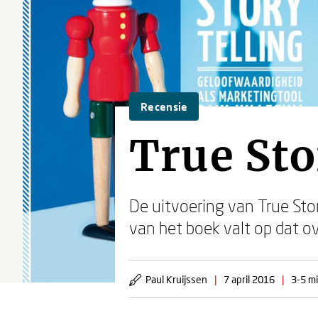
Recensie
True Sto
De uitvoering van True Stor
van het boek valt op dat ov
Paul Kruijssen
|
7 april 2016
|
3-5 mi