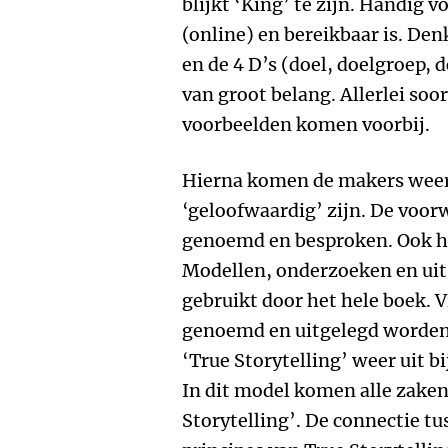
blijkt ‘King’ te zijn. Handig 
(online) en bereikbaar is. Den
en de 4 D’s (doel, doelgroep, 
van groot belang. Allerlei soo
voorbeelden komen voorbij.
Hierna komen de makers weer 
‘geloofwaardig’ zijn. De voo
genoemd en besproken. Ook hie
Modellen, onderzoeken en ui
gebruikt door het hele boek. V
genoemd en uitgelegd worden
‘True Storytelling’ weer uit b
In dit model komen alle zake
Storytelling’. De connectie tu