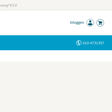
 vanaf €20
Inloggen
010-4731397
Personen
Trefwoorden