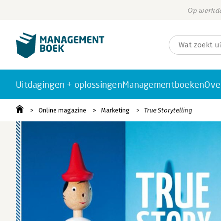
Op werkda
Uitdagingen + oplossingen
Managementboeken
Ove
Online magazine
Marketing
True Storytelling