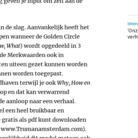
g geven je input om zelf aan de
Inter
an de slag. Aanvankelijk heeft het
‘Onz
ppen wanneer de Golden Circle
verh
w, What
) wordt opgedeeld in 3
t de Merkwaarden ook in
ten uiteen gezet kunnen worden
unnen worden toegepast.
haven terwijl je ook
Why, How en
lop en dat kan verwarrend
 de aanloop naar een verhaal.
l een heel bruikbaar en
e gratis als pdf kunt downloaden
rs (www.Trumanamsterdam.com).