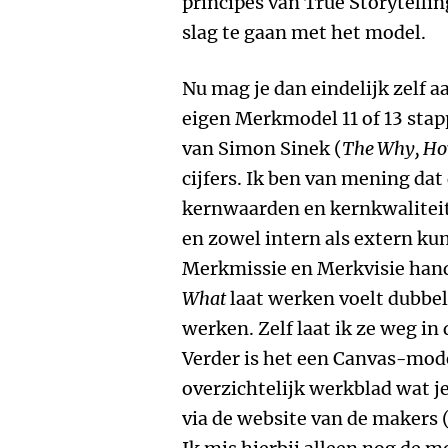
principes van True Storytellin
slag te gaan met het model.
Nu mag je dan eindelijk zelf a
eigen Merkmodel 11 of 13 sta
van Simon Sinek (
The Why, Ho
cijfers. Ik ben van mening da
kernwaarden en kernkwalitei
en zowel intern als extern k
Merkmissie en Merkvisie hand
What
laat werken voelt dubbe
werken. Zelf laat ik ze weg in
Verder is het een Canvas-mode
overzichtelijk werkblad wat j
via de website van de make