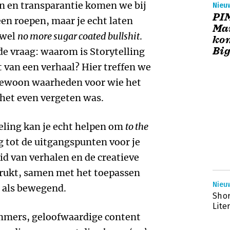
n en transparantie komen we bij
Nieu
PI
leen roepen, maar je echt laten
Mar
ewel
no more sugar coated bullshit
.
kom
Big
e vraag: waarom is Storytelling
t van een verhaal? Hier treffen we
ewoon waarheden voor wie het
 het even vergeten was.
eling kan je echt helpen om
to the
 tot de uitgangspunten voor je
id van verhalen en de creatieve
ukt, samen met het toepassen
Nieu
l als bewegend.
Shor
Lite
Immers, geloofwaardige content