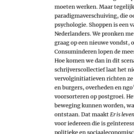
moeten werken. Maar tegelijke
paradigmaverschuiving, die o
psychologie. Shoppen is een v
Nederlanders. We pronken met
graag op een nieuwe vondst, oo
Consuminderen lopen de mees
Hoe komen we dan in dit scena
schrijverscollectief laat het ni
vervolginitiatieven richten 
en burgers, overheden en ngo’s
voorsorteren op postgroei. He
beweging kunnen worden, waa
ontstaan. Dat maakt
Er is leve
voor iedereen die is geïntere
politieke en sociaaleconomis