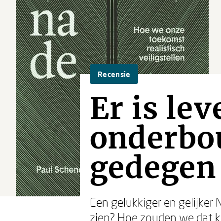
Recensie
Er is le
onderbo
gedegen
Een gelukkiger en gelijker 
zien? Hoe zouden we dat ku