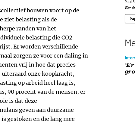
Paul 
Er i
scollectief bouwen voort op de
 ziet belasting als de
Pa
herpe randen van het
individuele belasting die CO2-
Me
rijst. Er worden verschillende
maal zorgen ze voor een daling in
Inter
enten vrij in hoe dat precies
‘Er
gro
 uiteraard onze koopkracht,
sting op arbeid heel laag is,
, 90 procent van de mensen, er
oie is dat deze
imulans geven aan duurzame
 is gestoken en die lang mee