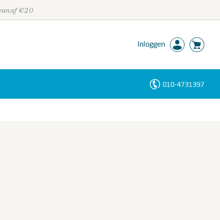
 vanaf €20
Inloggen
010-4731397
Personen
Trefwoorden