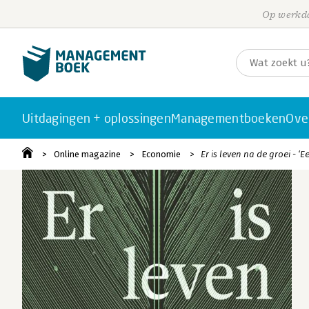
Op werkda
Uitdagingen + oplossingen
Managementboeken
Ove
Online magazine
Economie
Er is leven na de groei -