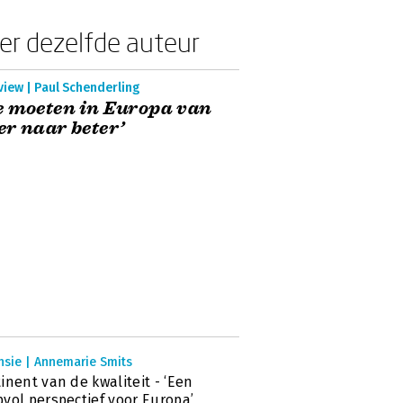
er dezelfde auteur
view | Paul Schenderling
 moeten in Europa van
r naar beter’
nsie | Annemarie Smits
inent van de kwaliteit - ‘Een
vol perspectief voor Europa’