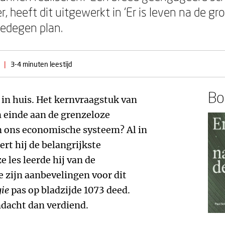
 heeft dit uitgewerkt in ‘Er is leven na de groe
edegen plan.
|
3-4 minuten leestijd
Boe
 in huis. Het kernvraagstuk van
n einde aan de grenzeloze
in ons economische systeem? Al in
rt hij de belangrijkste
 les leerde hij van de
e zijn aanbevelingen voor dit
gie
pas op bladzijde 1073 deed.
ndacht dan verdiend.