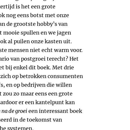
rtijd is het een grote
ok nog eens botst met onze
an de grootste hobby’s van
 mooie spullen en we jagen
k al puilen onze kasten uit.
te mensen niet echt warm voor.
rio van postgroei terecht? Het
et bij enkel dit boek. Met drie
ze zich op betrokken consumenten
, en op bedrijven die willen
t zou zo maar eens een grote
rdoor er een kantelpunt kan
n na de groei
een interessant boek
sseerd in de toekomst van
che systemen.