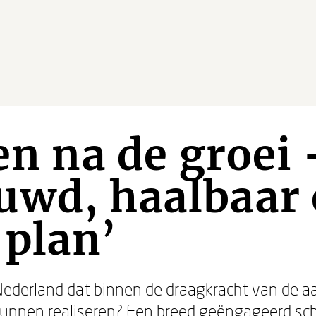
ven na de groei 
uwd, haalbaar
 plan’
Nederland dat binnen de draagkracht van de aar
nnen realiseren? Een breed geëngageerd schri