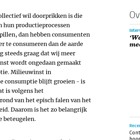
Ov
llectief wil doorprikken is die
en hun productieprocessen
Inter
spillen, dan hebben consumenten
‘We
er te consumeren dan de aarde
mee
g steeds graag dat wij meer
inst wordt ongedaan gemaakt
ie. Milieuwinst in
e consumptie blijft groeien - is
t is volgens het
grond van het episch falen van het
eid. Daarom is het zo belangrijk
e beteugelen.
Rece
Cont
hoop