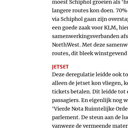
moest Schiphol groeien als ‘
langere routes kon doen. 70%
via Schiphol gaan zijn overst
een goede zaak voor KLM, hier
samenwerkingsverbanden afsl
NorthWest. Met deze samenwe
routes, dit bleek winstgevend 
JETSET
Deze deregulatie leidde ook t
alleen de jetset kon vliegen,
tickets betalen. Dit leidde tot
passagiers. En eigenlijk nog w
‘Vierde Nota Ruimtelijke Ord
parlement. De steun aan de l
vanwege de vermeende materi