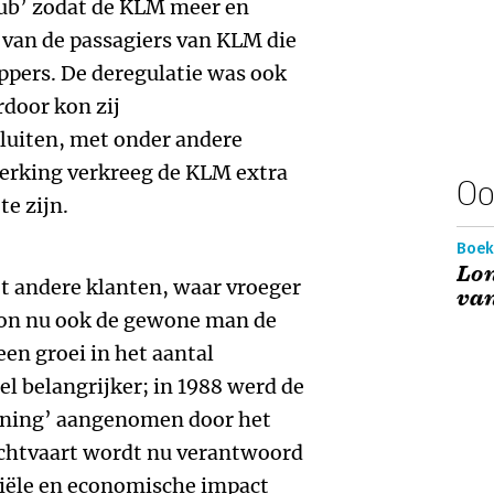
hub’ zodat de KLM meer en
 van de passagiers van KLM die
appers. De deregulatie was ook
door kon zij
uiten, met onder andere
rking verkreeg de KLM extra
Oo
te zijn.
Boek
Lo
ot andere klanten, waar vroeger
van
 kon nu ook de gewone man de
 een groei in het aantal
el belangrijker; in 1988 werd de
ening’ aangenomen door het
uchtvaart wordt nu verantwoord
ële en economische impact