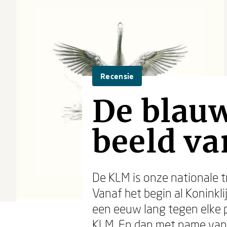
Recensie
De blauw
beeld v
De KLM is onze nationale t
Vanaf het begin al Koninkli
een eeuw lang tegen elke pr
KLM. En dan met name vanui