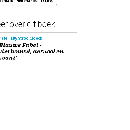
10,95
perback | Nederlands
er over dit boek
sie | Elly Stroo Cloeck
Blauwe Fabel -
derbouwd, actueel en
evant’