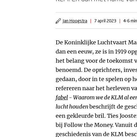
Jan Hoogstra
|
7 april 2023
|
4-6 min
De Koninklijke Luchtvaart Ma
dan een eeuw, ze is in 1919 opg
het belang voor de toekomst v
benoemd. De oprichters, inves
gedaan, door in te spelen op 
refereren naar het herleven v
fabel
- Waarom we de KLM al een e
lucht houden
beschrijft de ges
een gekleurde bril. Ties Jooste
bij Follow the Money. Vanuit d
geschiedenis van de KLM besc