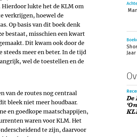
Achte
d. Hierdoor lukte het de KLM om
Man
e verkrijgen, hoewel de
s. Op basis van dit boek denk
 ze bestaat, misschien een kwart
Boek
t gemaakt. Dit kwam ook door de
Shor
steeds meer en beter. In de tijd
Jaar
angrijk, wel de toestellen en de
Ov
Rece
en van de routes nog centraal
De 
dit bleek niet meer houdbaar.
‘On
ine en goedkope maatschappijen,
KL
ncurrenten waren voor KLM. Het
nderscheidend te zijn, daarvoor