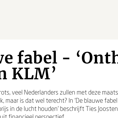
e fabel - ‘On
an KLM’
rots, veel Nederlanders zullen met deze maat
jk, maar is dat wel terecht? In ‘De blauwe fab
ijs in de lucht houden’ beschrijft Ties Jooste
t financieel perspectief.