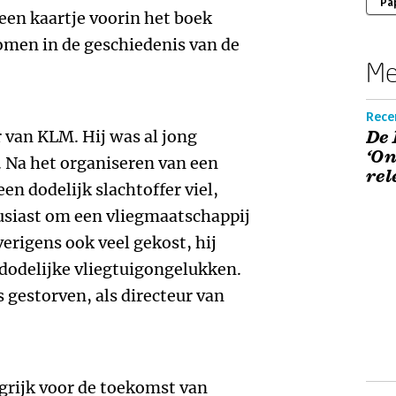
Pa
 een kaartje voorin het boek
omen in de geschiedenis van de
Me
Recen
r van KLM. Hij was al jong
De 
‘On
. Na het organiseren van een
rel
en dodelijk slachtoffer viel,
usiast om een vliegmaatschappij
verigens ook veel gekost, hij
 dodelijke vliegtuigongelukken.
s gestorven, als directeur van
grijk voor de toekomst van