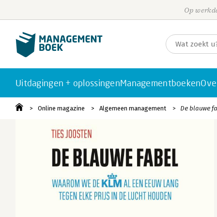
Op werkda
Uitdagingen + oplossingen
Managementboeken
Ove
Online magazine
Algemeen management
De blauwe fa