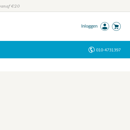
 vanaf €20
Inloggen
010-4731397
Personen
Trefwoorden