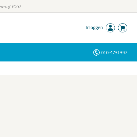
 vanaf €20
Inloggen
010-4731397
Personen
Trefwoorden