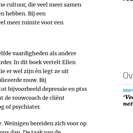
he cultuur, die veel meer samen
en hebben. Bij een
veel meer ruimte voor een
lfde vaardigheden als andere
der. In dit boek vertelt Ellen
e er wel zijn én legt ze uit
Ov
liceerde rouw. Bij
ot bijvoorbeeld depressie en ptss
Inter
‘Ve
dat de rouwcoach de cliënt
ne
g of psychiater.
e. Weinigen bereiden zich voor op
 ons dan. De taak van de