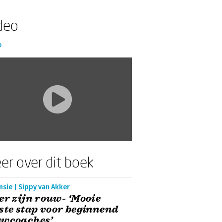
deo
o
er over dit boek
sie | Sippy van Akker
er zijn rouw- ‘Mooie
ste stap voor beginnend
uwcoaches’