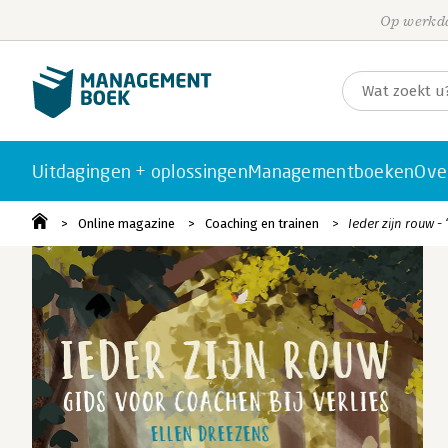
Op werkda
Uitdagingen + oplossingen
Managementboeken
Ove
Online magazine
Coaching en trainen
Ieder zijn rouw 