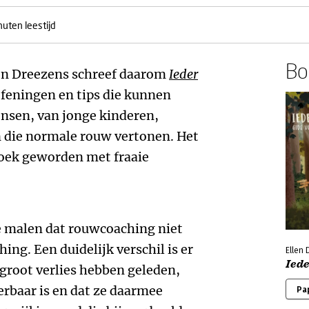
nuten leestijd
Boe
en Dreezens schreef daarom
Ieder
oefeningen en tips die kunnen
ensen, van jonge kinderen,
 die normale rouw vertonen. Het
 boek geworden met fraaie
 malen dat rouwcoaching niet
ing. Een duidelijk verschil is er
Ellen
Iede
groot verlies hebben geleden,
rbaar is en dat ze daarmee
Pa