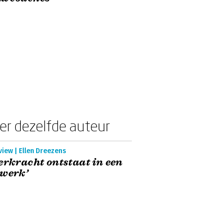
er dezelfde auteur
view | Ellen Dreezens
erkracht ontstaat in een
twerk’