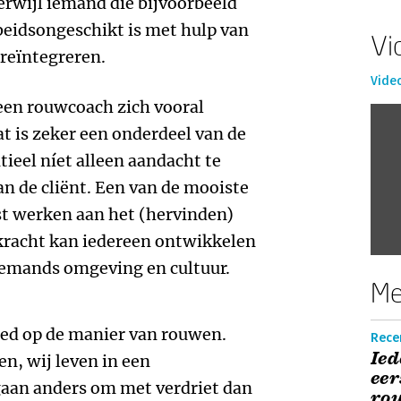
erwijl iemand die bijvoorbeeld
rbeidsongeschikt is met hulp van
Vi
reïntegreren.
Vide
een rouwcoach zich vooral
at is zeker een onderdeel van de
tieel níet alleen aandacht te
n de cliënt. Een van de mooiste
st werken aan het (hervinden)
rkracht kan iedereen ontwikkelen
iemands omgeving en cultuur.
Me
oed op de manier van rouwen.
Recen
Ied
n, wij leven in een
eer
 gaan anders om met verdriet dan
ro