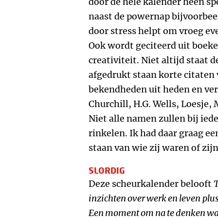
door de hele kalender heen spe
naast de powernap bijvoorbeel
door stress helpt om vroeg e
Ook wordt geciteerd uit boeke
creativiteit. Niet altijd staat
afgedrukt staan korte citaten
bekendheden uit heden en ver
Churchill, H.G. Wells, Loesje
Niet alle namen zullen bij ied
rinkelen. Ik had daar graag ee
staan van wie zij waren of zijn
SLORDIG
Deze scheurkalender belooft
T
inzichten over werk en leven
plu
Een moment om na te denken wat v