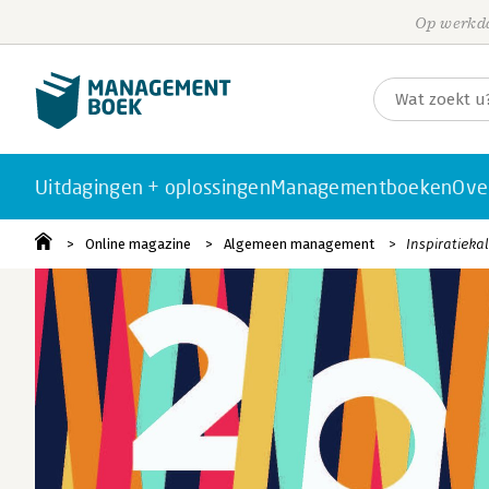
Op werkda
Uitdagingen + oplossingen
Managementboeken
Ove
Online magazine
Algemeen management
Inspiratiekal