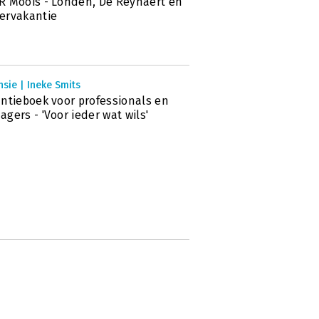
 Moois - Londen, De Reynaert en
ervakantie
sie | Ineke Smits
ntieboek voor professionals en
gers - 'Voor ieder wat wils'