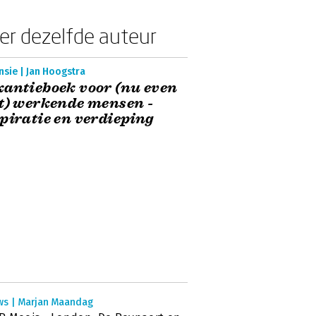
er dezelfde auteur
sie | Jan Hoogstra
antieboek voor (nu even
t) werkende mensen -
piratie en verdieping
ws | Marjan Maandag