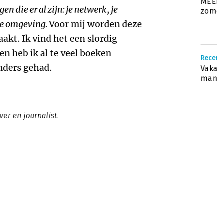
MEER
n die er al zijn: je netwerk, je
zom
n je omgeving.
Voor mij worden deze
akt. Ik vind het een slordig
n heb ik al te veel boeken
Recen
nders gehad.
Vaka
mana
ver en journalist.