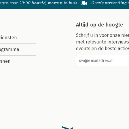
gen voor 23:00 besteld, morgen in huis
Gratis verzending
Altijd op de hoogte
Schrijf u in voor onze nie
diensten
met relevante interviews
events en de beste actie
rogramma
nnen