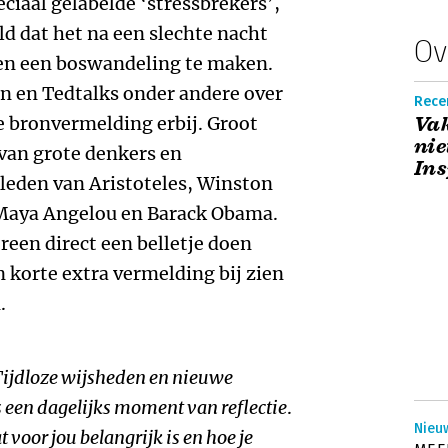
ciaal gelabelde ‘stressbrekers’,
d dat het na een slechte nacht
Ov
ven een boswandeling te maken.
n en Tedtalks onder andere over
Recen
 de bronvermelding erbij. Groot
Vak
nie
 van grote denkers en
Ins
leden van Aristoteles, Winston
, Maya Angelou en Barack Obama.
ereen direct een belletje doen
n korte extra vermelding bij zien
.
ijdloze wijsheden en nieuwe
s een dagelijks moment van reflectie
.
Nieu
oor jou belangrijk is en hoe je