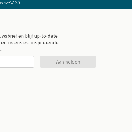
 vanaf €20
uwsbrief en blijf up-to-date
 en recensies, inspirerende
s.
Aanmelden