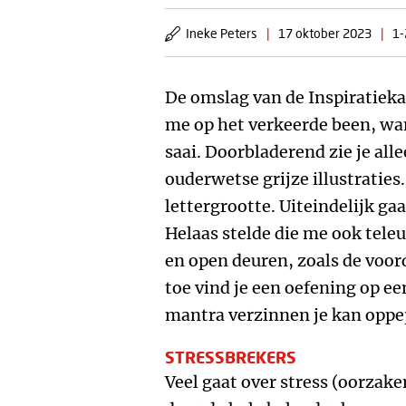
Ineke Peters
|
17 oktober 2023
|
1-
De omslag van de Inspiratiekal
me op het verkeerde been, wan
saai. Doorbladerend zie je all
ouderwetse grijze illustraties.
lettergrootte. Uiteindelijk ga
Helaas stelde die me ook teleu
en open deuren, zoals de voor
toe vind je een oefening op ee
mantra verzinnen je kan oppe
STRESSBREKERS
Veel gaat over stress (oorza