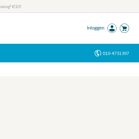
 vanaf €20
Inloggen
010-4731397
Personen
Trefwoorden