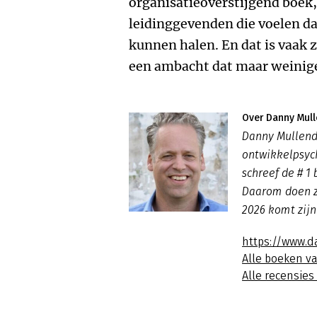
organisatieoverstijgend boek,
leidinggevenden die voelen da
kunnen halen. En dat is vaak z
een ambacht dat maar weinig
Over Danny Mul
Danny Mullend
ontwikkelpsych
schreef de # 1 
Daarom doen ze
2026 komt zijn 
https://www.d
Alle boeken v
Alle recensie