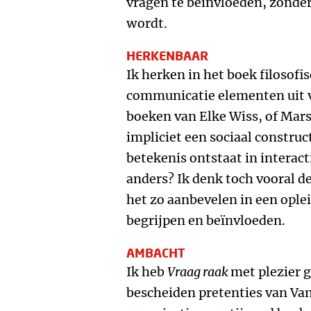
vragen te beïnvloeden, zonder
wordt.
HERKENBAAR
Ik herken in het boek filosof
communicatie elementen uit v
boeken van Elke Wiss, of Mars
impliciet een sociaal construc
betekenis ontstaat in interac
anders? Ik denk toch vooral de
het zo aanbevelen in een ople
begrijpen en beïnvloeden.
AMBACHT
Ik heb
Vraag raak
met plezier g
bescheiden pretenties van Van