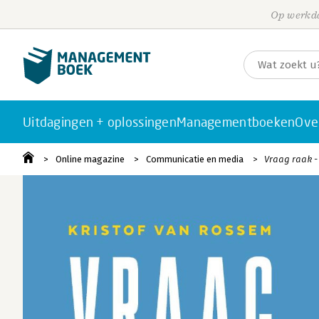
Op werkda
Uitdagingen + oplossingen
Managementboeken
Ove
Online magazine
Communicatie en media
Vraag raak -