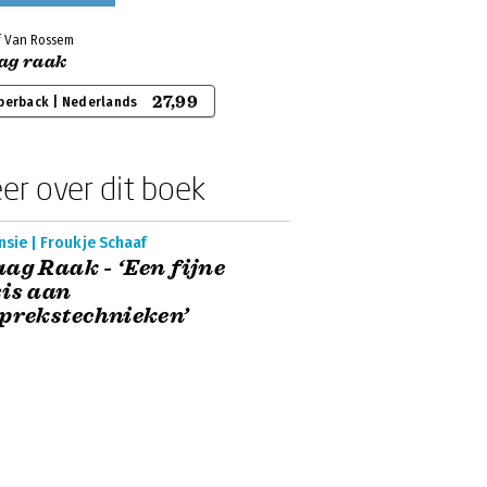
f Van Rossem
ag raak
27,99
perback | Nederlands
er over dit boek
sie | Froukje Schaaf
ag Raak - ‘Een fijne
is aan
prekstechnieken’