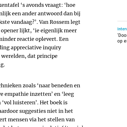
kentafel ‘s avonds vraagt: ‘hoe
jnlijk een ander antwoord dan bij
ukste vandaag?’. Van Rossem legt
Inter
 opener lijkt, ‘ie eigenlijk meer
‘Doo
minder reactie oplevert. Een
op e
iding appreciative inquiry
werelden, dat principe
g.
echnieken zoals ‘naar beneden en
ve empathie inzetten’ en ‘leeg
‘vol luisteren’. Het boek is
ardoor suggesties niet in het
eert mensen via het stellen van