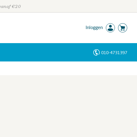
 vanaf €20
Inloggen
010-4731397
Personen
Trefwoorden