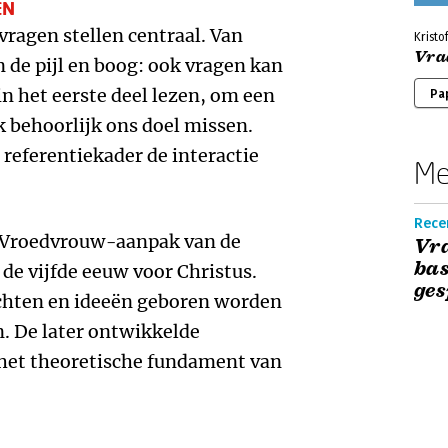
EN
 vragen stellen centraal. Van
Kristo
Vra
 de pijl en boog: ook vragen kan
 in het eerste deel lezen, om een
Pa
 behoorlijk ons doel missen.
 referentiekader de interactie
Me
Recen
de Vroedvrouw-aanpak van de
Vra
bas
n de vijfde eeuw voor Christus.
ges
zichten en ideeën geboren worden
n. De later ontwikkelde
het theoretische fundament van