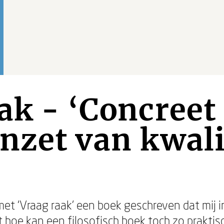
ak - ‘Concreet
inzet van kwal
et ‘Vraag raak’ een boek geschreven dat mij in
 hoe kan een filosofisch boek toch zo praktis