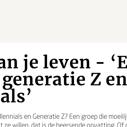
an je leven - ‘
n generatie Z e
als’
ennials en Generatie Z? Een groep die moeilijk 
ze willen, dat is de heersende opvatting. Of di