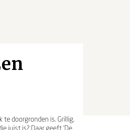
Een
n
te doorgronden is. Grillig,
e juist is? Daar geeft ‘De