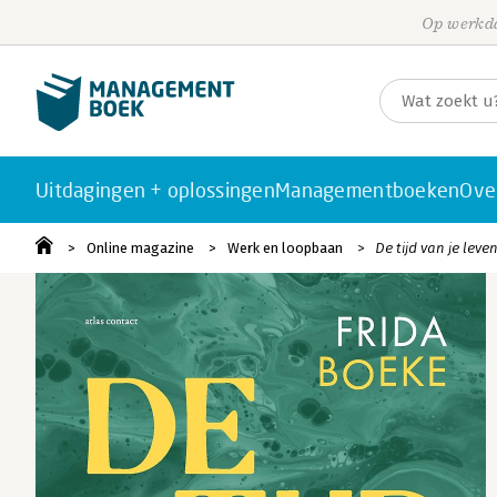
Op werkda
Uitdagingen + oplossingen
Managementboeken
Ove
Online magazine
Werk en loopbaan
De tijd van je leven