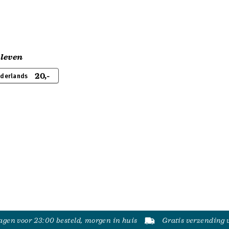
 leven
20,-
ederlands
gen voor 23:00 besteld, morgen in huis
Gratis verzending