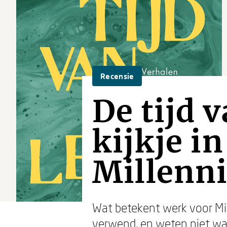
Recensie
De tijd v
kijkje i
Millenni
Wat betekent werk voor Mill
verwend, en weten niet wat 