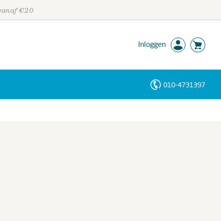
 vanaf €20
Inloggen
010-4731397
Personen
Trefwoorden