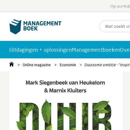
Op werkda
Uitdagingen + oplossingen
Managementboeken
Ove
Online magazine
Economie
Duurzame ambitie - ‘Inspir