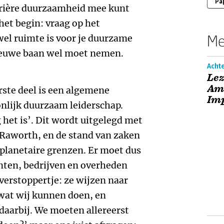
Pa
arrière duurzaamheid mee kunt
 het begin: vraag op het
Me
 wel ruimte is voor je duurzame
nieuwe baan wel moet nemen.
Acht
Lez
Amb
rste deel is een algemene
Im
onlijk duurzaam leiderschap.
 het is’. Dit wordt uitgelegd met
 Raworth, en de stand van zaken
 planetaire grenzen. Er moet dus
ten, bedrijven en overheden
erstoppertje: ze wijzen naar
 wat wij kunnen doen, en
 daarbij. We moeten allereerst