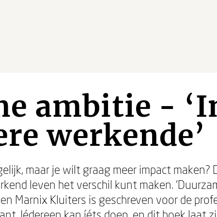
 ambitie - ‘I
ere werkende’
gelijk, maar je wilt graag meer impact maken?
werkend leven het verschil kunt maken. ‘Duurz
 Marnix Kluiters is geschreven voor de profes
ant. Iédereen kan íéts doen, en dit boek laat z