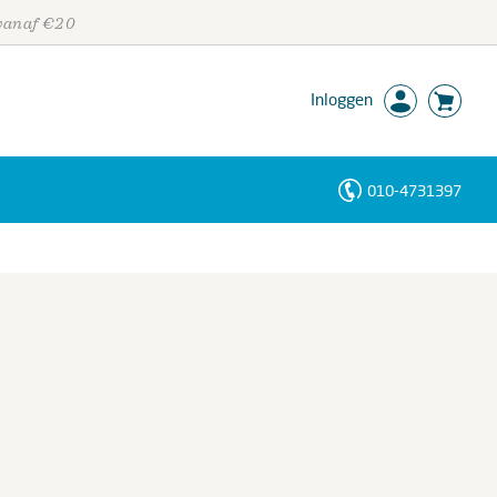
 vanaf €20
Inloggen
010-4731397
Personen
Trefwoorden