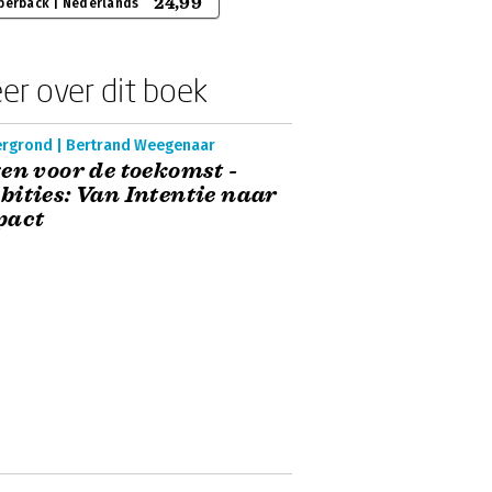
24,99
perback | Nederlands
er over dit boek
ergrond | Bertrand Weegenaar
en voor de toekomst -
ities: Van Intentie naar
pact