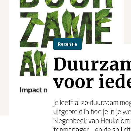
Recensie
Duurzame
voor ied
Je leeft al zo duurzaam mo
uitgebreid in hoe je in je 
Siegenbeek van Heukelom en
topmanager … en de sollicit