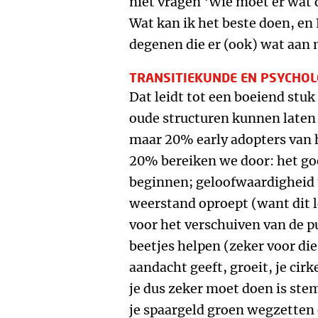
niet vragen ‘Wie moet er wat 
Wat kan ik het beste doen, en
degenen die er (ook) wat aan
TRANSITIEKUNDE EN PSYCHOL
Dat leidt tot een boeiend stu
oude structuren kunnen laten
maar 20% early adopters van h
20% bereiken we door: het goe
beginnen; geloofwaardigheid t
weerstand oproept (want dit l
voor het verschuiven van de pu
beetjes helpen (zeker voor die 
aandacht geeft, groeit, je cir
je dus zeker moet doen is st
je spaargeld groen wegzetten e