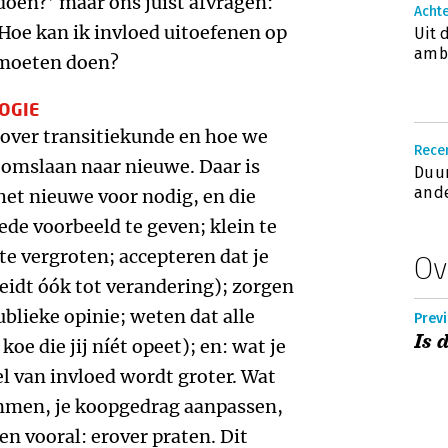
doen?’ maar ons juist afvragen:
Acht
 Hoe kan ik invloed uitoefenen op
Uit 
ambi
 moeten doen?
OGIE
k over transitiekunde en hoe we
Recen
 omslaan naar nieuwe. Daar is
Duur
ande
et nieuwe voor nodig, en die
de voorbeeld te geven; klein te
e vergroten; accepteren dat je
Ov
eidt óók tot verandering); zorgen
blieke opinie; weten dat alle
Prev
Is 
koe die jij níét opeet); en: wat je
kel van invloed wordt groter. Wat
emmen, je koopgedrag aanpassen,
n vooral: erover praten. Dit