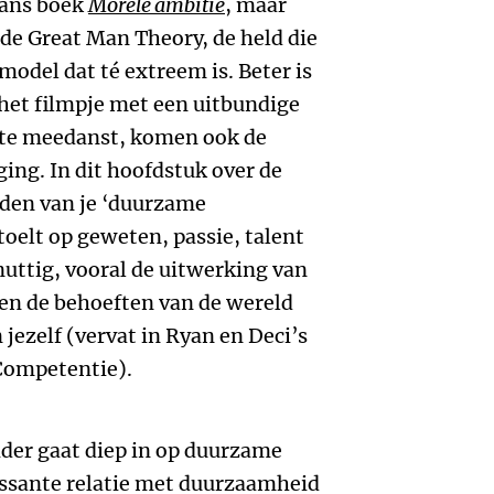
mans boek
Morele ambitie
, maar
de Great Man Theory, de held die
model dat té extreem is. Beter is
 het filmpje met een uitbundige
ste meedanst, komen ook de
ng. In dit hoofdstuk over de
nden van je ‘duurzame
toelt op geweten, passie, talent
nuttig, vooral de uitwerking van
sen de behoeften van de wereld
 jezelf (vervat in Ryan en Deci’s
Competentie).
der gaat diep in op duurzame
essante relatie met duurzaamheid