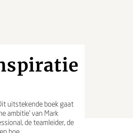
nspiratie
 Dit uitstekende boek gaat
ame ambitie’ van Mark
sional, de teamleider, de
ien hoe.