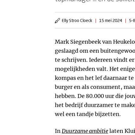
Elly Stroo Cloeck
|
15 mei 2024
|
5-8
Mark Siegenbeek van Heukelom
geslaagd om een buitengewoon
te schrijven. Iedereen vindt er
mogelijkheden valt. Het enige 
kompas en het lef daarnaar te 
burger en als consument, maa
hebben. De 80.000 uur die jou
het bedrijf duurzamer te mak
wel een tandje bijzetten.
In
Duurzame ambitie
laten Klu