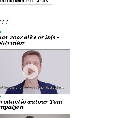
34,95
perback | Nederlands
deo
o
ar voor elke crisis -
ektrailer
o
troductie auteur Tom
mpaijen