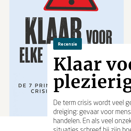
Recensie
Klaar voo
plezieri
De term crisis wordt veel g
dreiging: gevaar voor mense
handelen. En als veel onzek
situaties schreef hij zijn boe