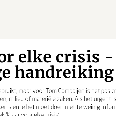
r elke crisis -
ge handreiking
ebruikt, maar voor Tom Compaijen is het pas cri
n, milieu of materiële zaken. Als het urgent i
er is en je het moet doen met te weinig inform
k ‘Klaar voor elke crisis’.