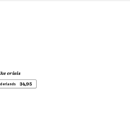
ke crisis
34,95
ederlands