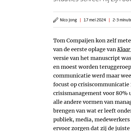
Nico Jong
|
17 mei 2024
|
2-3 minute
Tom Compaijen kon zelf metee
van de eerste oplage van
Klaar 
versie van het manuscript was
en moest worden teruggeroep
communicatie werd maar weer
focust op crisiscommunicatie 
crisismanagement voor 80% ui
alle andere vormen van manag
brengen van wat er leeft onde
publiek, media, medewerkers 
ervoor zorgen dat zij de juiste