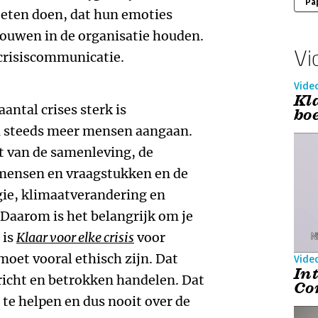
Pa
oeten doen, dat hun emoties
rouwen in de organisatie houden.
Vi
 crisiscommunicatie.
Vide
Kla
antal crises sterk is
bo
 steeds meer mensen aangaan.
t van de samenleving, de
mensen en vraagstukken en de
gie, klimaatverandering en
Daarom is het belangrijk om je
 is
Klaar voor elke crisis
voor
oet vooral ethisch zijn. Dat
Vide
In
icht en betrokken handelen. Dat
Co
te helpen en dus nooit over de