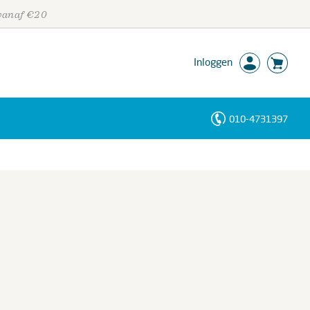
 vanaf €20
Inloggen
010-4731397
Personen
Trefwoorden