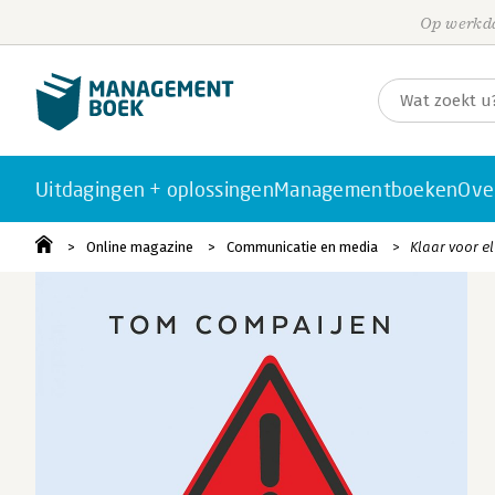
Op werkda
Uitdagingen + oplossingen
Managementboeken
Ove
Online magazine
Communicatie en media
Klaar voor el