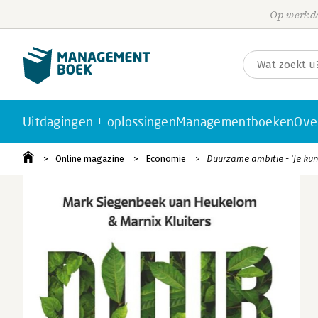
Op werkda
Uitdagingen + oplossingen
Managementboeken
Ove
Online magazine
Economie
Duurzame ambitie - ‘Je kunt