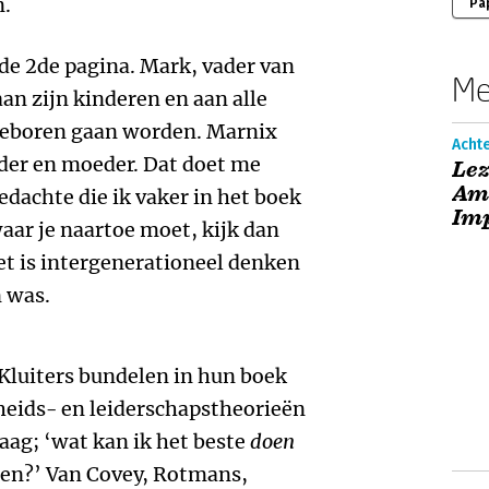
n.
Pa
 de 2de pagina. Mark, vader van
Me
an zijn kinderen en aan alle
 geboren gaan worden. Marnix
Acht
ader en moeder. Dat doet me
Lez
Amb
dachte die ik vaker in het boek
Im
aar je naartoe moet, kijk dan
t is intergenerationeel denken
n was.
luiters bundelen in hun boek
heids- en leiderschapstheorieën
ag; ‘wat kan ik het beste
doen
en?’ Van Covey, Rotmans,