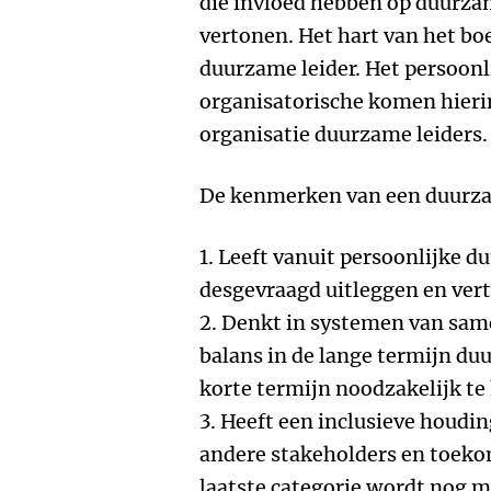
die invloed hebben op duurza
vertonen. Het hart van het b
duurzame leider. Het persoonl
organisatorische komen hierin 
organisatie duurzame leiders.
De kenmerken van een duurzam
1. Leeft vanuit persoonlijke 
desgevraagd uitleggen en ver
2. Denkt in systemen van sa
balans in de lange termijn d
korte termijn noodzakelijk te 
3. Heeft een inclusieve houdin
andere stakeholders en toeko
laatste categorie wordt nog m