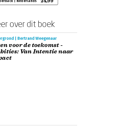
24,99
perback | Nederlands
er over dit boek
ergrond | Bertrand Weegenaar
en voor de toekomst -
ities: Van Intentie naar
pact