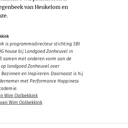
egenbeek van Heukelom en
uze.
kkink
k is programmadirecteur stichting SBI
DG house bij Landgoed Zonheuvel in
eft samen met anderen vorm aan de
I op landgoed Zonheuvel over
ezinnen en Inspireren. Daarnaast is hij
ndernemer met Performance Happiness
cademie.
an Wim Oolbekkink
s van Wim Oolbekkink