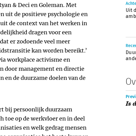
Acht
 Ryan & Deci en Goleman. Met
Uit 
n uit de positieve psychologie en
ambi
uit de context van het werken in
delijkheid dragen voor een
g dat er zodoende veel meer
Recen
dstransitie kan worden bereikt.’
Duur
ande
via workplace activisme en
n door management en directie
en en de duurzame doelen van de
Ov
Prev
Is 
rt bij persoonlijk duurzaam
ch toe op de werkvloer en in deel
anisaties en welk gedrag mensen