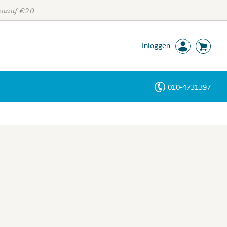
 vanaf €20
Inloggen
010-4731397
Personen
Trefwoorden