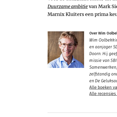
Duurzame ambitie
van Mark Si
Marnix Kluiters een prima ke
Over Wim Oolbe
Wim Oolbekkin
en aanjager S
Doorn. Hij ge
missie van SB
Samenwerken, B
zelfstandig o
en De Geluksa
Alle boeken v
Alle recensie