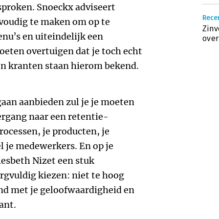
sproken. Snoeckx adviseert
Rece
nvoudig te maken om op te
Zinv
nu’s en uiteindelijk een
over
ten overtuigen dat je toch echt
en kranten staan hierom bekend.
aan aanbieden zul je je moeten
ergang naar een retentie-
rocessen, je producten, je
l je medewerkers. En op je
Liesbeth Nizet een stuk
orgvuldig kiezen: niet te hoog
and met je geloofwaardigheid en
lant.