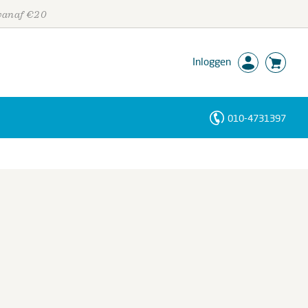
 vanaf €20
Inloggen
010-4731397
Personen
Trefwoorden