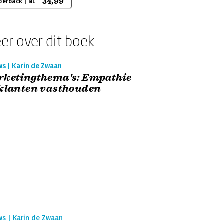
34,99
perback | NL
er over dit boek
ws | Karin de Zwaan
rketingthema's: Empathie
klanten vasthouden
ws | Karin de Zwaan