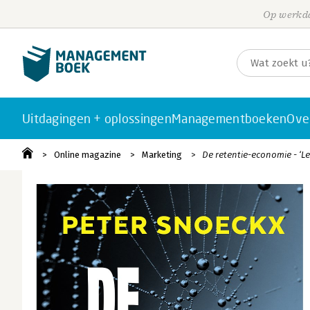
Op werkda
Uitdagingen + oplossingen
Managementboeken
Ove
Online magazine
Marketing
De retentie-economie - ‘L