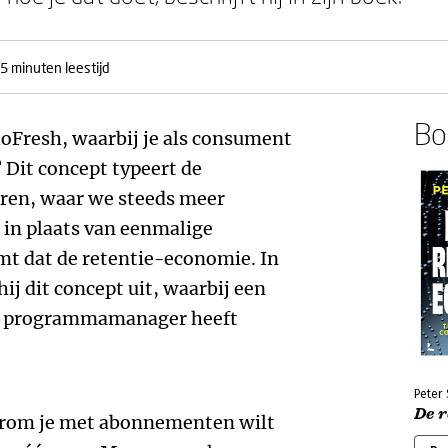
5 minuten leestijd
Boe
loFresh, waarbij je als consument
Dit concept typeert de
aren, waar we steeds meer
in plaats van eenmalige
t dat de retentie-economie. In
ij dit concept uit, waarbij een
als programmamanager heeft
.
Peter
De 
arom je met abonnementen wilt