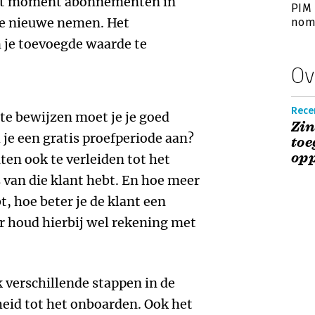
 dit moment abonnementen in
PIM 
 ze nieuwe nemen. Het
nomi
m je toevoegde waarde te
Ov
Rece
e bewijzen moet je je goed
Zin
d je een gratis proefperiode aan?
toe
opp
ten ook te verleiden tot het
s van die klant hebt. En hoe meer
t, hoe beter je de klant een
r houd hierbij wel rekening met
k verschillende stappen in de
eid tot het onboarden. Ook het