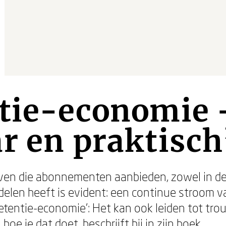
ntie-economie 
r en praktisch
ven die abonnementen aanbieden, zowel in de 
elen heeft is evident: een continue stroom v
retentie-economie’: Het kan ook leiden tot trou
hoe je dat doet, beschrijft hij in zijn boek.