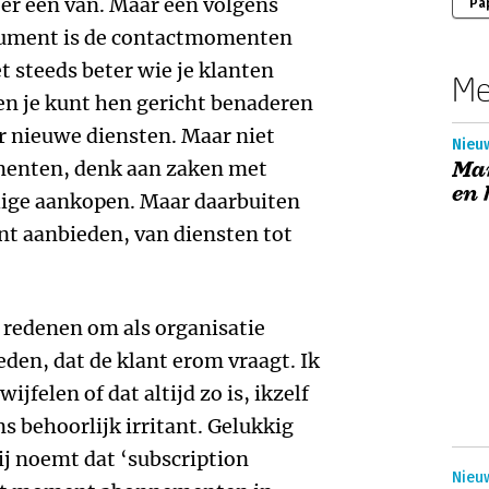
 er één van. Maar een volgens
Pa
rgument is de contactmomenten
et steeds beter wie je klanten
Me
e en je kunt hen gericht benaderen
r nieuwe diensten. Maar niet
Nieu
ementen, denk aan zaken met
Ma
en 
ige aankopen. Maar daarbuiten
nt aanbieden, van diensten tot
 redenen om als organisatie
en, dat de klant erom vraagt. Ik
ijfelen of dat altijd zo is, ikzelf
 behoorlijk irritant. Gelukkig
j noemt dat ‘subscription
Nieu