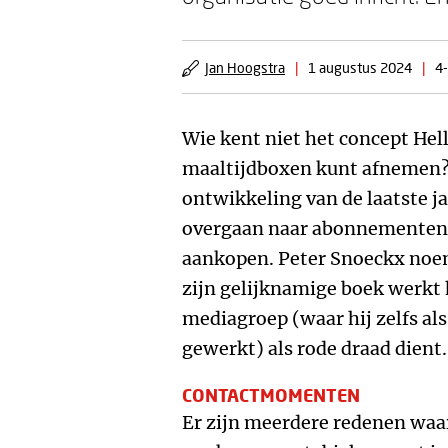
Jan Hoogstra
|
1 augustus 2024
|
4-
Wie kent niet het concept Hel
maaltijdboxen kunt afnemen? 
ontwikkeling van de laatste j
overgaan naar abonnementen 
aankopen. Peter Snoeckx noem
zijn gelijknamige boek werkt h
mediagroep (waar hij zelfs 
gewerkt) als rode draad dient
CONTACTMOMENTEN
Er zijn meerdere redenen wa