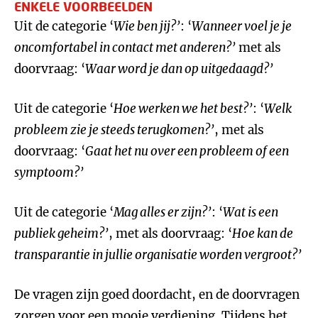
ENKELE VOORBEELDEN
Uit de categorie ‘
Wie ben jij?
’
: ‘
Wanneer voel je je
oncomfortabel in contact met anderen?
’
met als
doorvraag: ‘
Waar word je dan op uitgedaagd
?
’
Uit de categorie ‘
Hoe werken we het best?
’
: ‘
Welk
probleem zie je steeds terugkomen?
’
, met als
doorvraag: ‘
Gaat het nu over een probleem of een
symptoom?
’
Uit de categorie ‘
Mag alles er zijn?
’
: ‘
Wat is een
publiek geheim?
’
, met als doorvraag: ‘
Hoe kan de
transparantie in jullie organisatie worden vergroot?
’
De vragen zijn goed doordacht, en de doorvragen
zorgen voor een mooie verdieping. Tijdens het