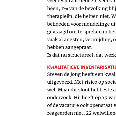
veel resultaat hebben. Veel ki
heen, 1% van de bevolking bli
therapieën, die helpen niet. 
behoeden voor mondelinge uit
gevraagd om te spreken in het 
vaak al angsten, vermijding, 
hebben aangepraat.
Is dat nu structureel, dat wer
KWALITATIEVE INVENTARISATI
Steven de Jong heeft een kwali
uitgevoerd. Met risico op soc
wel. Maar dit sloot het beste a
onderzoek. Hij heeft op 79 va
of de vacature ook openstaat 
reageerden niet, 22 welwillen