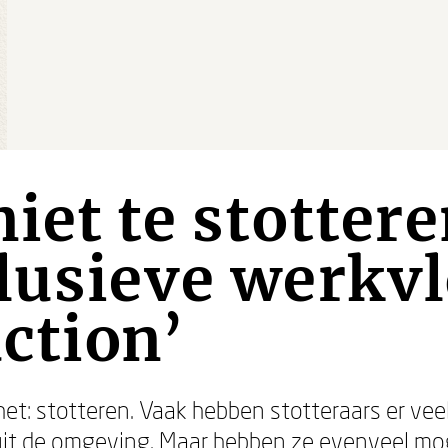
niet te stotter
lusieve werkvl
action’
et: stotteren. Vaak hebben stotteraars er vee
it de omgeving. Maar hebben ze evenveel mog