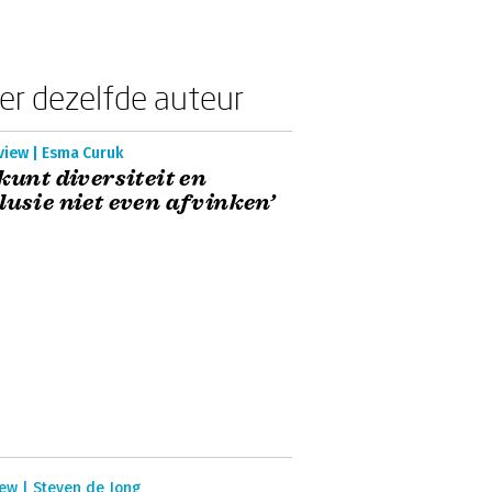
er dezelfde auteur
view | Esma Curuk
 kunt diversiteit en
lusie niet even afvinken’
ew | Steven de Jong