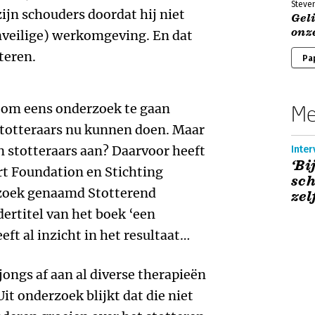
Steve
zijn schouders doordat hij niet
Geli
onze
veilige) werkomgeving. En dat
teren.
Pa
n om eens onderzoek te gaan
Me
stotteraars nu kunnen doen. Maar
n stotteraars aan? Daarvoor heeft
Inter
‘Bi
rt Foundation en Stichting
sch
rzoek genaamd Stotterend
zel
dertitel van het boek ‘een
ft al inzicht in het resultaat…
 jongs af aan al diverse therapieën
it onderzoek blijkt dat die niet