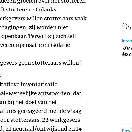
nderen groeien over het stotteren
jft stotteren. Ondanks
Werkgevers willen stotteraars vaak
Ov
dagingen, zij worden niet
openbaar. Terwijl zij zichzelf
Inter
overcompensatie en isolatie
‘Je
inc
kgevers geen stotteraars willen?
E
tatieve inventarisatie
iaal-wenselijke antwoorden, dat
an bij het doel van het
catures gereageerd met de vraag
voor stotteraars. 22 werkgevers
d, 21 neutraal/ontwijkend en 14
Previ