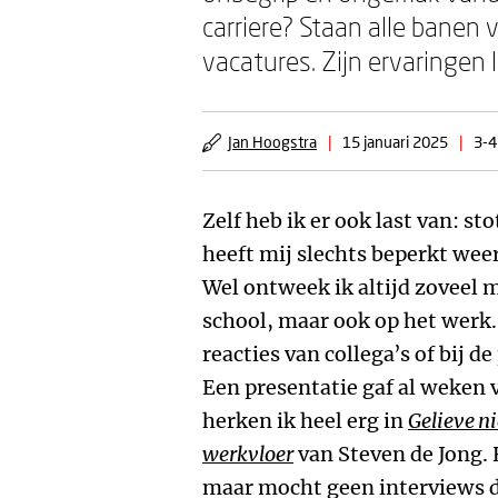
carriere? Staan alle banen 
vacatures. Zijn ervaringen l
Jan Hoogstra
|
15 januari 2025
|
3-4
Zelf heb ik er ook last van: s
heeft mij slechts beperkt wee
Wel ontweek ik altijd zoveel 
school, maar ook op het werk
reacties van collega’s of bij 
Een presentatie gaf al weken v
herken ik heel erg in
Gelieve ni
werkvloer
van Steven de Jong. H
maar mocht geen interviews d