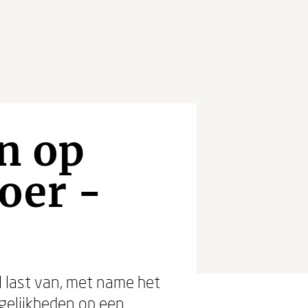
en op
oer -
l last van, met name het
elijkheden op een