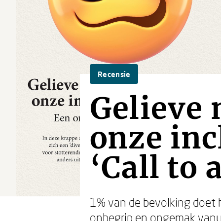
Recensie
Gelieve 
onze inc
‘Call to 
1% van de bevolking doet h
onbegrip en ongemak vanu