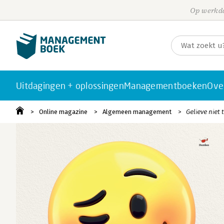
Op werkda
Uitdagingen + oplossingen
Managementboeken
Ove
Online magazine
Algemeen management
Gelieve niet 