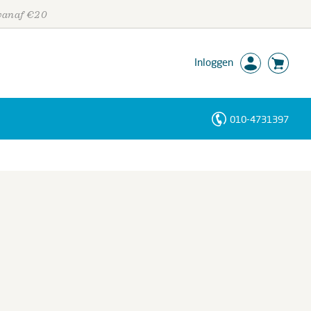
 vanaf €20
Inloggen
010-4731397
Personen
Trefwoorden