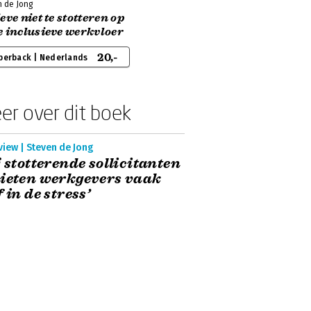
n de Jong
eve niet te stotteren op
 inclusieve werkvloer
20,-
perback | Nederlands
er over dit boek
view | Steven de Jong
j stotterende sollicitanten
ieten werkgevers vaak
f in de stress’