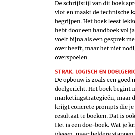
De schrijfstijl van dit boek sp
vlot en maakt de technische ka
begrijpen. Het boek leest lekk
hebt door een handboek vol j
voelt bijna als een gesprek m
over heeft, maar het niet nod
overspoelen.
STRAK, LOGISCH EN DOELGERI
De opbouw is zoals een goed m
doelgericht. Het boek begint n
marketingstrategieën, maar duw
krijgt concrete prompts die j
resultaat te boeken. Dat is oo
Het is een doe-boek. Wat je kri
ideeën, maar heldere stappen d