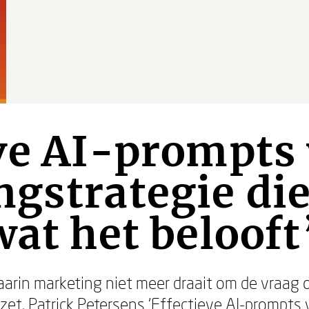
ve AI-prompts
gstrategie die
wat het belooft
aarin marketing niet meer draait om de vraag o
nzet. Patrick Petersens ‘Effectieve AI-prompts