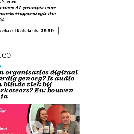
k Petersen
ectieve AI-prompts voor
marketingstrategie die
kt
39,99
perback | Nederlands
deo
o
n organisaties digitaal
ardig genoeg? Is audio
 blinde vlek bij
rketeers? En: bouwen
cia