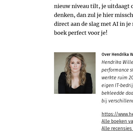
nieuw niveau tilt, je uitdaag
denken, dan zul je hier misschi
direct aan de slag met AI in j
boek perfect voor je!
Over Hendrika W
Hendrika Wille
performance st
werkte ruim 20
eigen IT-bedri
bekleedde daa
bij verschille
https://www.h
Alle boeken v
Alle recensie