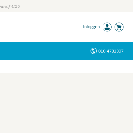
 vanaf €20
Inloggen
010-4731397
Personen
Trefwoorden