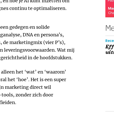
n, en hoe je AI kunt inzetten om
nes continu te optimaliseren.
Me
 een gedegen en solide
ganalyse, DNA en persona’s,
Rece
s, de marketingmix (vier P’s),
Eff
en leveringsvoorwaarden. Wat mij
uit
ntgerichtheid in de hoofdstukken.
t alleen het ‘wat’ en ‘waarom’
al het ‘hoe’. Het is een super
jn marketing direct wil
tools, zonder zich door
fleiden.