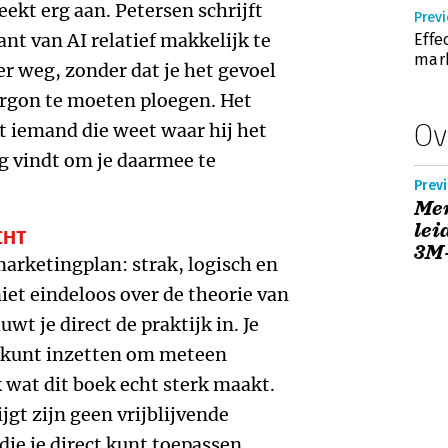
reekt erg aan. Petersen schrijft
Previ
nt van AI relatief makkelijk te
Effe
mark
er weg, zonder dat je het gevoel
argon te moeten ploegen. Het
Ov
et iemand die weet waar hij het
ig vindt om je daarmee te
Previ
Men
lei
CHT
3M
arketingplan: strak, logisch en
iet eindeloos over de theorie van
t je direct de praktijk in. Je
e kunt inzetten om meteen
k wat dit boek echt sterk maakt.
jgt zijn geen vrijblijvende
ie je direct kunt toepassen.