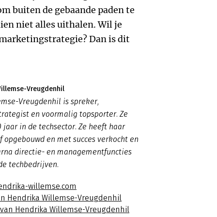
t om buiten de gebaande paden te
en niet alles uithalen. Wil je
e marketingstrategie? Dan is dit
illemse-Vreugdenhil
mse-Vreugdenhil is spreker,
rategist en voormalig topsporter. Ze
 jaar in de techsector. Ze heeft haar
jf opgebouwd en met succes verkocht en
rna directie- en managementfuncties
nde techbedrijven.
endrika-willemse.com
an Hendrika Willemse-Vreugdenhil
s van Hendrika Willemse-Vreugdenhil