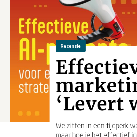
Recensie
Effectie
marketin
‘Levert 
We zitten in een tijdperk w
maar hoe je het effectief i