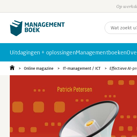
Op werkda
Uitdagingen + oplossingen
Managementboeken
Ove
Online magazine
IT-management / ICT
Effectieve AI-p