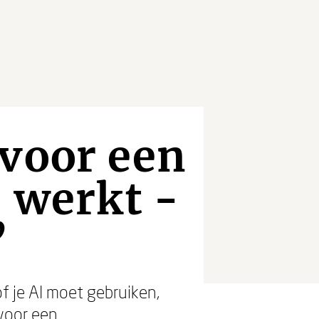
 voor een
 werkt -
’
f je AI moet gebruiken,
 voor een