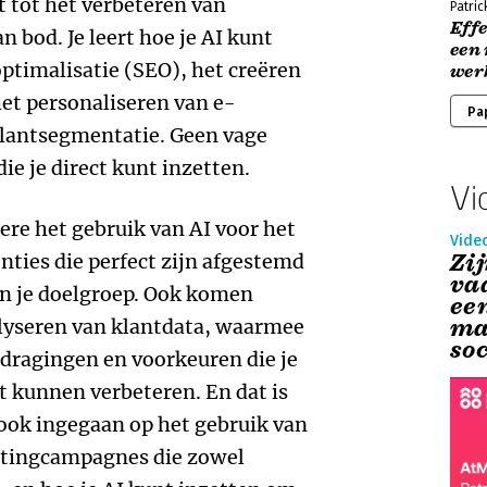
 tot het verbeteren van
Patric
Eff
n bod. Je leert hoe je AI kunt
een 
timalisatie (SEO), het creëren
wer
et personaliseren van e-
Pa
klantsegmentatie. Geen vage
ie je direct kunt inzetten.
Vi
re het gebruik van AI voor het
Vide
Zij
nties die perfect zijn afgestemd
va
n je doelgroep. Ook komen
een
ma
lyseren van klantdata, waarmee
so
edragingen en voorkeuren die je
 kunnen verbeteren. En dat is
ook ingegaan op het gebruik van
etingcampagnes die zowel