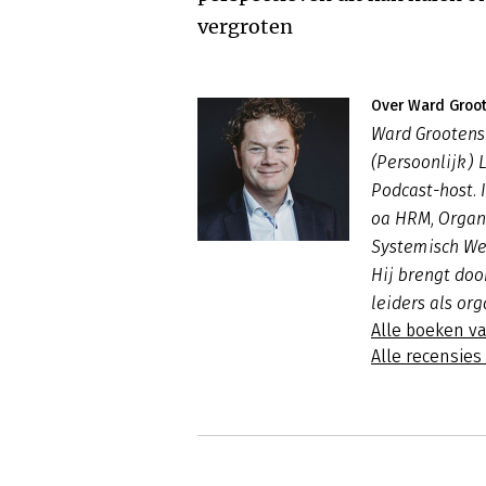
vergroten
Over Ward Groo
Ward Grootens 
(Persoonlijk) 
Podcast-host. I
oa HRM, Organ
Systemisch We
Hij brengt doo
leiders als or
Alle boeken v
Alle recensie