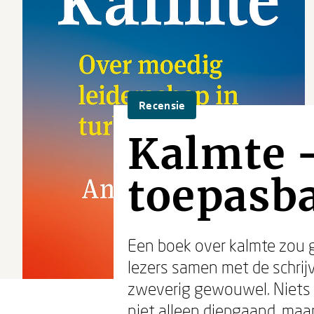
Recensie
Kalmte -
toepasb
Een boek over kalmte zou g
lezers samen met de schrijv
zweverig gewouwel. Niets i
niet alleen diepgaand, maa