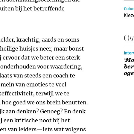
uiten bij het betreffende
Colum
Kiez
Ov
helder, krachtig, aards en soms
n heilige huisjes neer, maar bonst
Inter
hij ervoor dat we beter een sterk
‘Mo
ber
 onderhouden voor waardering,
oge
laats van steeds een coach te
domein van emoties te veel
effectiviteit, terwijl we te
 hoe goed we ons brein benutten.
lijk aan denken? Genoeg? En denk
j een kritische noot bij het
den van leiders—iets wat volgens