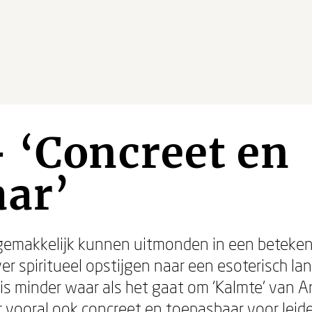
 ‘Concreet en
aar’
emakkelijk kunnen uitmonden in een betekenis
er spiritueel opstijgen naar een esoterisch l
s minder waar als het gaat om ‘Kalmte’ van An
r vooral ook concreet en toepasbaar voor leide