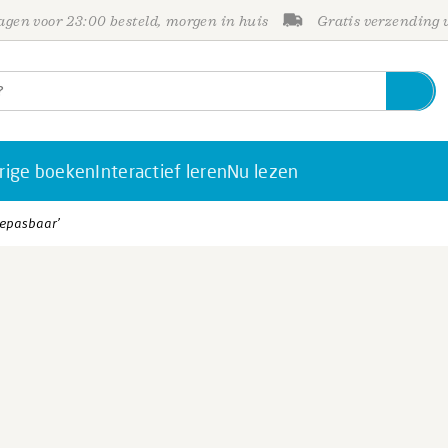
gen voor 23:00 besteld, morgen in huis
Gratis verzending
rige boeken
Interactief leren
Nu lezen
oepasbaar’