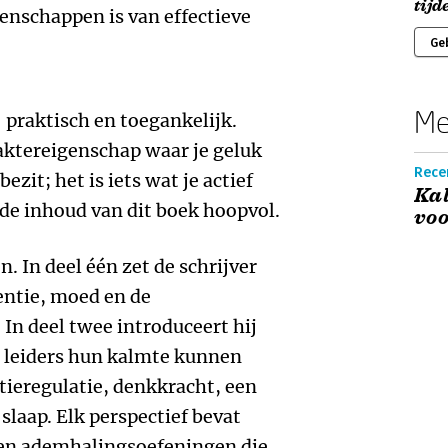
tijd
enschappen is van effectieve
Ge
Me
praktisch en toegankelijk.
raktereigenschap waar je geluk
Recen
ezit; het is iets wat je actief
Kal
de inhoud van dit boek hoopvol.
voo
. In deel één zet de schrijver
lentie, moed en de
In deel twee introduceert hij
 leiders hun kalmte kunnen
ieregulatie, denkkracht, een
 slaap. Elk perspectief bevat
en ademhalingsoefeningen die