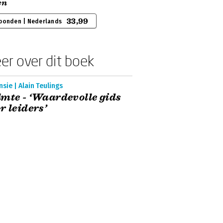
en
33,99
bonden | Nederlands
er over dit boek
sie | Alain Teulings
mte - ‘Waardevolle gids
r leiders’