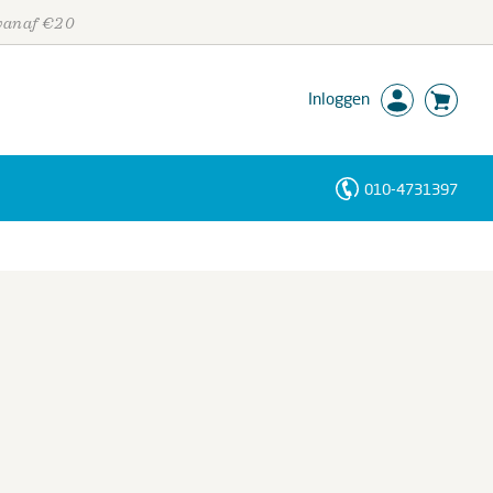
 vanaf €20
Inloggen
010-4731397
Personen
Trefwoorden