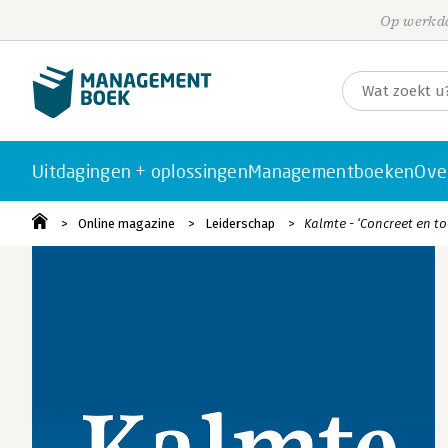
Op werkda
Uitdagingen + oplossingen
Managementboeken
Ove
Online magazine
Leiderschap
Kalmte - ‘Concreet en t