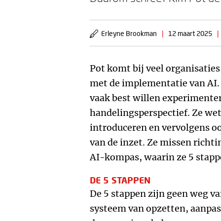
Erleyne Brookman
|
12 maart 2025
|
Pot komt bij veel organisaties
met de implementatie van AI. 
vaak best willen experimente
handelingsperspectief. Ze wet
introduceren en vervolgens o
van de inzet. Ze missen richti
AI-kompas, waarin ze 5 stapp
DE 5 STAPPEN
De 5 stappen zijn geen weg van
systeem van opzetten, aanpa