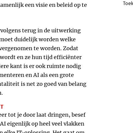
Toe
amenlijk een visie en beleid op te
volgens terug in de uitwerking
 moet duidelijk worden welke
overgenomen te worden. Zodat
wordt en ze hun tijd efficiënter
re kant is er ook ruimte nodig
menteren en AI als een grote
aliteit is net zo goed van belang
n.
ST
r tot je door laat dringen, besef
AI eigenlijk op heel veel vlakken
n elke IT-oplossing. Het gaat om