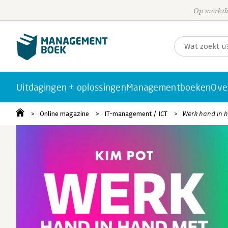
Op werkda
Uitdagingen + oplossingen
Managementboeken
Ove
Online magazine
IT-management / ICT
Werk hand in h