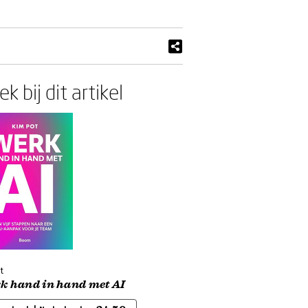
k bij dit artikel
t
k hand in hand met AI