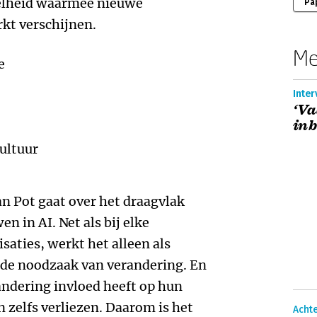
nelheid waarmee nieuwe
Pa
kt verschijnen.
Me
e
Inter
‘Va
inb
cultuur
n Pot gaat over het draagvlak
n in AI. Net als bij elke
aties, werkt het alleen als
 de noodzaak van verandering. En
andering invloed heeft op hun
 zelfs verliezen. Daarom is het
Achte