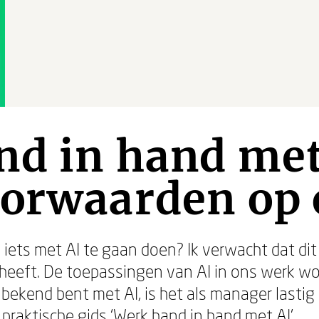
d in hand met
oorwaarden op 
 iets met AI te gaan doen? Ik verwacht dat dit
eeft. De toepassingen van AI in ons werk wor
o bekend bent met AI, is het als manager lasti
praktische gids ‘Werk hand in hand met AI’.