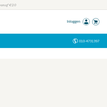
 vanaf €20
Inloggen
010-4731397
Personen
Trefwoorden