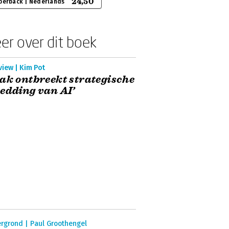
24,50
perback | Nederlands
er over dit boek
view | Kim Pot
ak ontbreekt strategische
edding van AI’
rgrond | Paul Groothengel