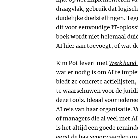
draagvlak, gebruik dat logisc
duidelijke doelstellingen. Tege
dit voor eenvoudige IT-oplossi
boek wordt niet helemaal duid
AI hier aan toevoegt, of wat de 
Kim Pot levert met
Werk hand 
wat er nodig is om AI te impl
biedt ze concrete actielijsten
te waarschuwen voor de jurid
deze tools. Ideaal voor iedere
AI reis van haar organisatie.
of managers die al veel met A
is het altijd een goede remin
eerst de basisvoorwaarden op 