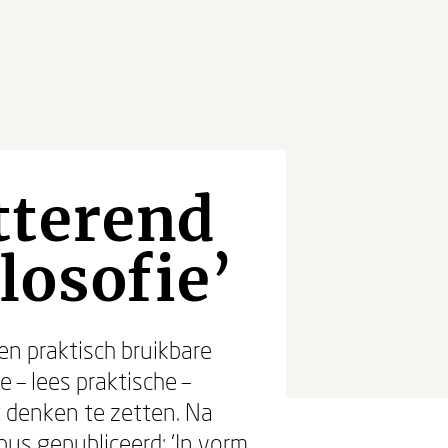
tterend
losofie’
en praktisch bruikbare
e – lees praktische –
 denken te zetten. Na
pus gepubliceerd: ‘In vorm