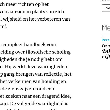
h meer richten op het
Ge
 en aanzien in plaats van zich
, wijsheid en het verbeteren van
Me
rm’.
Rece
en compleet handboek voor
In
‘In
leiding over filosofische scholing
rij
digheden die je nodig hebt om
en. Hij werkt deze vaardigheden
p gang brengen van reflectie, het
 het verkennen van houding en
n de zienswijzen rond een
het zoeken naar een dragend idee,
zijn. De volgende vaardigheid is