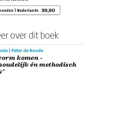
39,90
bonden | Nederlands
er over dit boek
nsie | Peter de Roode
 vorm komen -
houdelijk én methodisch
k’