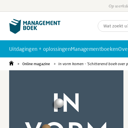
Op werkda
Uitdagingen + oplossingen
Managementboeken
Ove
Online magazine
In vorm komen - ‘Schitterend boek over pr