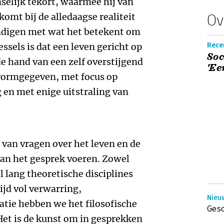
elijk tekort, waarmee hij van
komt bij de alledaagse realiteit
Ov
indigen met wat het betekent om
essels is dat een leven gericht op
Recen
Soc
de hand van een zelf overstijgend
'Ee
 vormgegeven, met focus op
 en met enige uitstraling van
n van vragen over het leven en de
 van het gesprek voeren. Zowel
el lang theoretische disciplines
ijd vol verwarring,
Nieuw
atie hebben we het filosofische
Gesc
Het is de kunst om in gesprekken