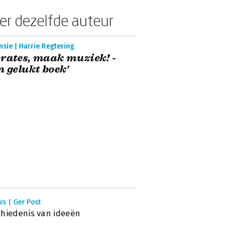
er dezelfde auteur
sie | Harrie Regtering
rates, maak muziek! -
n gelukt boek'
s | Ger Post
hiedenis van ideeën