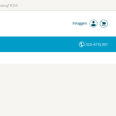
 vanaf €20
Inloggen
010-4731397
Personen
Trefwoorden