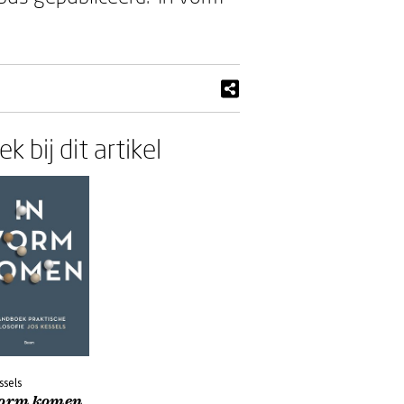
k bij dit artikel
ssels
vorm komen