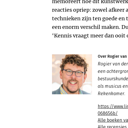
memoreert hoe dit kunstwerk 
reacties opriep: zowel afkeer 
technieken zijn ten goede en 
een enorm verschil maken. Du
‘Kennis vraagt meer dan ooit 
Over Rogier van
Rogier van der
een achtergrond
bestuurskunde. 
als musicus en
Rekenkamer.
https://www.l
068656b/
Alle boeken v
Alle recensies