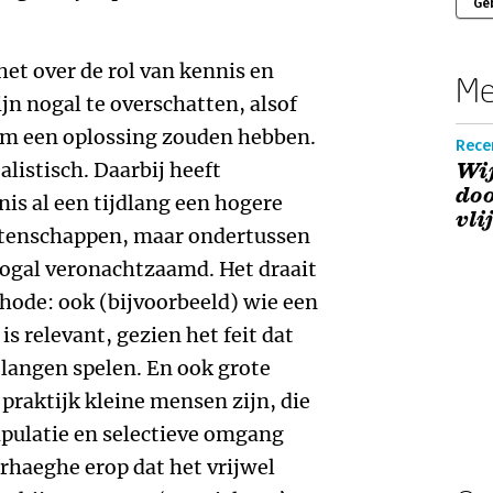
Ge
het over de rol van kennis en
Me
jn nogal te overschatten, alsof
eem een oplossing zouden hebben.
Rece
alistisch. Daarbij heeft
Wij
doo
is al een tijdlang een hogere
vli
etenschappen, maar ondertussen
nogal veronachtzaamd. Het draait
hode: ook (bijvoorbeeld) wie een
is relevant, gezien het feit dat
elangen spelen. En ook grote
raktijk kleine mensen zijn, die
pulatie en selectieve omgang
Verhaeghe erop dat het vrijwel