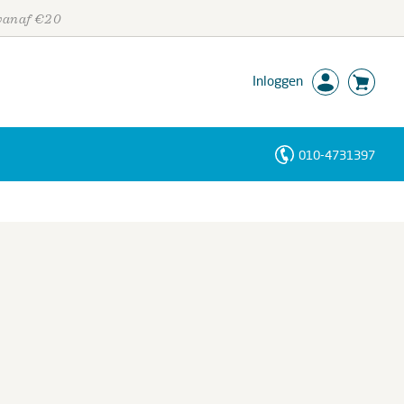
 vanaf €20
Inloggen
010-4731397
Personen
Trefwoorden