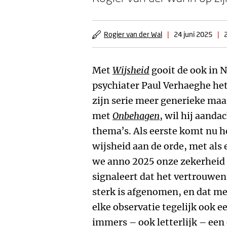
Rogier van der Wal
|
24 juni 2025
|
Met
Wijsheid
gooit de ook in 
psychiater Paul Verhaeghe het
zijn serie meer generieke maa
met
Onbehagen
, wil hij aanda
thema’s. Als eerste komt nu h
wijsheid aan de orde, met als
we anno 2025 onze zekerheid
signaleert dat het vertrouwe
sterk is afgenomen, en dat men
elke observatie tegelijk ook ee
immers – ook letterlijk – een 