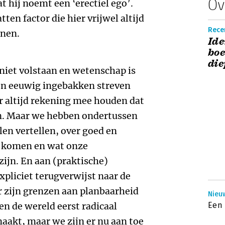
Ov
 hij noemt een ‘erectiel ego’.
ten factor die hier vrijwel altijd
Rece
enen.
Ide
boe
die
niet volstaan en wetenschap is
 een eeuwig ingebakken streven
r altijd rekening mee houden dat
ten. Maar we hebben ondertussen
len vertellen, over goed en
 komen en wat onze
jn. En aan (praktische)
xpliciet terugverwijst naar de
Er zijn grenzen aan planbaarheid
Nieuw
n de wereld eerst radicaal
Een 
aakt, maar we zijn er nu aan toe