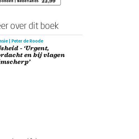
22,99
bonden | Nederlands
er over dit boek
nsie | Peter de Roode
sheid - ‘Urgent,
rdacht en bij vlagen
jmscherp’