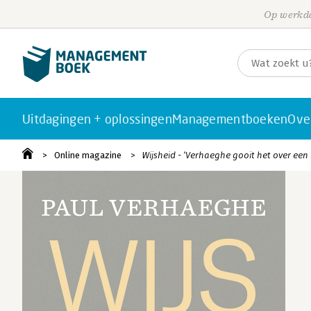
Op werkda
Uitdagingen + oplossingen
Managementboeken
Ove
Online magazine
Wijsheid - ‘Verhaeghe gooit het over een