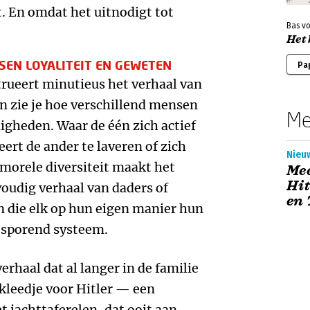
t. En omdat het uitnodigt tot
Bas v
Het 
SSEN LOYALITEIT EN GEWETEN
Pa
ueert minutieus het verhaal van
en zie je hoe verschillend mensen
Me
gheden. Waar de één zich actief
ert de ander te laveren of zich
Nieu
 morele diversiteit maakt het
Mee
Hit
voudig verhaal van daders of
en 
n die elk op hun eigen manier hun
tsporend systeem.
erhaal dat al langer in de familie
kleedje voor Hitler — een
 jachttaferelen, dat ooit aan