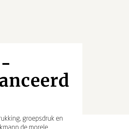
 -
anceerd
rukking, groepsdruk en
eckmann de morele