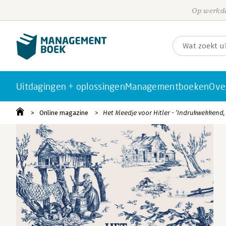
Op werkda
Uitdagingen + oplossingen
Managementboeken
Ove
Online magazine
Het kleedje voor Hitler - ‘Indrukwekken