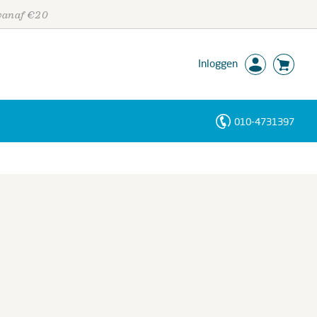
 vanaf €20
Inloggen
010-4731397
Personen
Trefwoorden