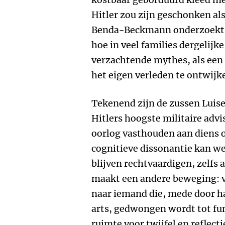
Hitler zou zijn geschonken al
Benda-Beckmann onderzoekt wa
hoe in veel families dergelijk
verzachtende mythes, als een
het eigen verleden te ontwijk
Tekenend zijn de zussen Luise
Hitlers hoogste militaire advis
oorlog vasthouden aan diens on
cognitieve dissonantie kan w
blijven rechtvaardigen, zelfs a
maakt een andere beweging: v
naar iemand die, mede door h
arts, gedwongen wordt tot fu
ruimte voor twijfel en reflecti