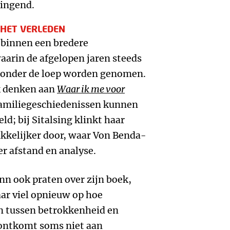
ringend.
HET VERLEDEN
t binnen een bredere
arin de afgelopen jaren steeds
 onder de loep worden genomen.
ok denken aan
Waar ik me voor
 Familiegeschiedenissen kunnen
d; bij Sitalsing klinkt haar
ukkelijker door, waar Von Benda-
r afstand en analyse.
n ook praten over zijn boek,
aar viel opnieuw op hoe
ren tussen betrokkenheid en
 ontkomt soms niet aan