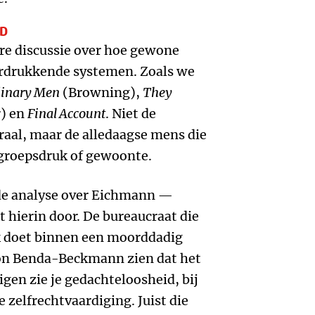
AD
ere discussie over hoe gewone
drukkende systemen. Zoals we
inary Men
(Browning),
They
) en
Final Account
. Niet de
traal, maar de alledaagse mens die
, groepsdruk of gewoonte.
e analyse over Eichmann —
 hierin door. De bureaucraat die
rk doet binnen een moorddadig
 Von Benda-Beckmann zien dat het
igen zie je gedachteloosheid, bij
 zelfrechtvaardiging. Juist die