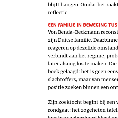
blijft hangen. Omdat het raak
reflectie.
EEN FAMILIE IN BEWEGING TU
Von Benda-Beckmann reconstr
zijn Duitse familie. Daarbinn
reageren op dezelfde omstandi
verbindt aan het regime, probe
later alsnog los te maken. Die
boek gelaagd: het is geen een
slachtoffers, maar van mense
positie zoeken binnen een on
Zijn zoektocht begint bij een v
rondgaat: het zogeheten tafel
kostbaar geborduurd kleed met