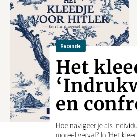
Recensie
Het klee
‘Indruk
en confr
Hoe navigeer je als indiv
moreel verval? In ‘Het kle