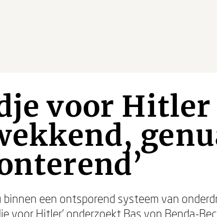
dje voor Hitler
wekkend, genu
onterend’
idu binnen een ontsporend systeem van onderd
edje voor Hitler’ onderzoekt Bas von Benda-B