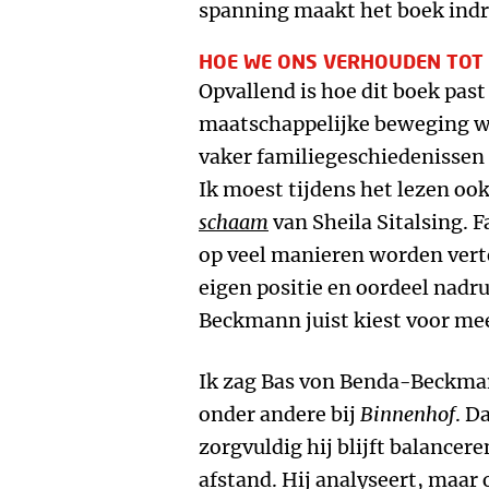
spanning maakt het boek ind
HOE WE ONS VERHOUDEN TOT 
Opvallend is hoe dit boek pas
maatschappelijke beweging wa
vaker familiegeschiedenissen
Ik moest tijdens het lezen o
schaam
van Sheila Sitalsing.
op veel manieren worden vertel
eigen positie en oordeel nadr
Beckmann juist kiest voor mee
Ik zag Bas von Benda-Beckman
onder andere bij
Binnenhof
. D
zorgvuldig hij blijft balance
afstand. Hij analyseert, maar