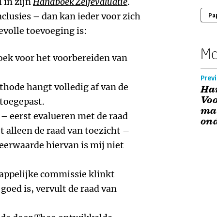
 in zijn
Handboek Zelfevaluatie
.
clusies – dan kan ieder voor zich
Pa
evolle toevoeging is:
Me
boek voor het voorbereiden van
Prev
ethode hangt volledig af van de
Han
Voo
toegepast.
ma
 – eerst evalueren met de raad
on
 alleen de raad van toezicht –
meerwaarde hiervan is mij niet
appelijke commissie klinkt
goed is, vervult de raad van