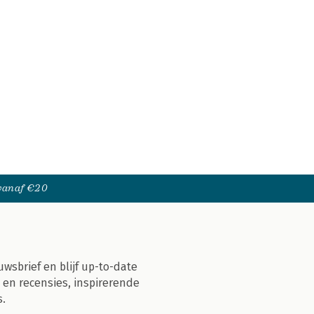
 vanaf €20
uwsbrief en blijf up-to-date
 en recensies, inspirerende
s.