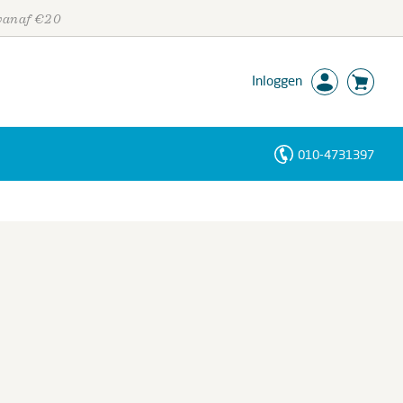
 vanaf €20
Inloggen
010-4731397
Personen
Trefwoorden