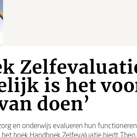
 Zelfevaluati
elijk is het voo
van doen’
n zorg en onderwijs evalueren hun functioner
n het boek
Handboek Zelfevaluatie
biedt Theo 