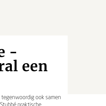
e -
ral een
en tegenwoordig ook samen
Stubbé praktische