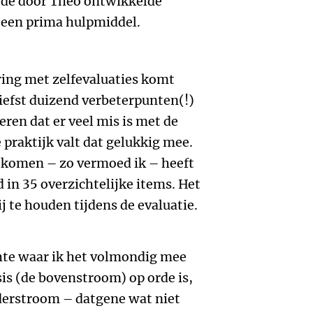
 de door Theo ontwikkelde
 een prima hulpmiddel.
aring met zelfevaluaties komt
liefst duizend verbeterpunten(!)
ren dat er veel mis is met de
 praktijk valt dat gelukkig mee.
 komen – zo vermoed ik – heeft
 in 35 overzichtelijke items. Het
bij te houden tijdens de evaluatie.
chte waar ik het volmondig mee
sis (de bovenstroom) op orde is,
derstroom – datgene wat niet