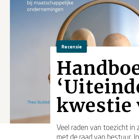
Recensie
Handboek
‘Uiteind
kwestie 
Veel raden van toezicht i
met de raad van bestuur. I