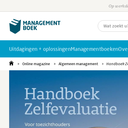
Op werkda
Uitdagingen + oplossingen
Managementboeken
Ove
Online magazine
Algemeen management
Handboek Zel