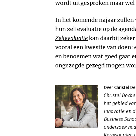
wordt uitgesproken maar wel
In het komende najaar zullen 
hun zelfevaluatie op de agen
Zelfevaluatie
kan daarbij zeker 
vooral een kwestie van doen: 
en benoemen wat goed gaat en
ongezegde gezegd mogen wor
Over Christel De
Christel Decke
het gebied va
innovatie en d
Business Scho
onderzoek naar
Kernwoorden i