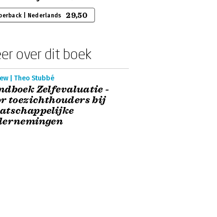
29,50
perback | Nederlands
er over dit boek
iew | Theo Stubbé
dboek Zelfevaluatie -
r toezichthouders bij
atschappelijke
dernemingen