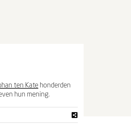
phan ten Kate
honderden
 geven hun mening.