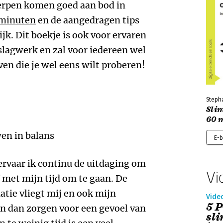
rpen komen goed aan bod in
 minuten
en de aangedragen tips
ijk. Dit boekje is ook voor ervaren
lagwerk en zal voor iedereen wel
en die je wel eens wilt proberen!
Steph
Sli
60 
en in balans
E-
 ervaar ik continu de uitdaging om
Vi
 met mijn tijd om te gaan. De
tie vliegt mij en ook mijn
Vide
5 
an dan zorgen voor een gevoel van
sl