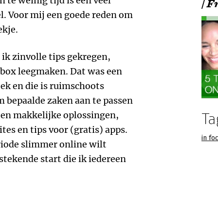
 te weinig tijd is een veel
| 
l. Voor mij een goede reden om
ekje.
 ik zinvolle tips gekregen,
nbox leegmaken. Dat was een
oek en die is ruimschoots
om bepaalde zaken aan te passen
 en makkelijke oplossingen,
Ta
es en tips voor (gratis) apps.
in fo
riode slimmer online wilt
stekende start die ik iedereen