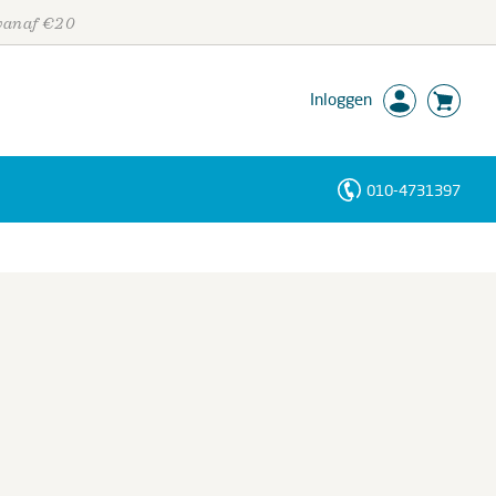
 vanaf €20
Inloggen
010-4731397
Personen
Trefwoorden