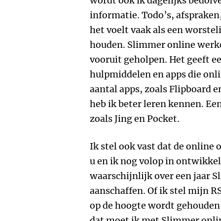
wordt ook ik dagelijks bedol
informatie. Todo’s, afspraken,
het voelt vaak als een worstel
houden. Slimmer online werke
vooruit geholpen. Het geeft e
hulpmiddelen en apps die onli
aantal apps, zoals Flipboard e
heb ik beter leren kennen. Ee
zoals Jing en Pocket.
Ik stel ook vast dat de onlin
u en ik nog volop in ontwikkel
waarschijnlijk over een jaar 
aanschaffen. Of ik stel mijn R
op de hoogte wordt gehouden
dat moet ik met Slimmer onli