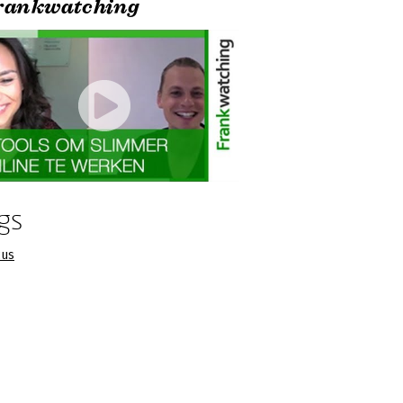
Frankwatching
gs
cus