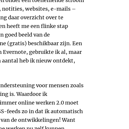
ven onder een toenemende stroom
 notities, websites, e-mails –
ing daar overzicht over te
n heeft me een flinke stap
en goed beeld van de
ne (gratis) beschikbaar zijn. Een
n Evernote, gebruikte ik al, maar
n aantal heb ik nieuw ontdekt,
e ondersteuning voor mensen zoals
ing is. Waardoor ik
Slimmer online werken 2.0 moet
SS-feeds zo in dat ik automatisch
 van de ontwikkelingen! Want
ne werken nu zelf kunnen...