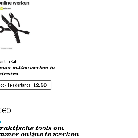
an ten Kate
mmer online werken in
minuten
12,50
book | Nederlands
deo
o
Praktische tools om
immer online te werken