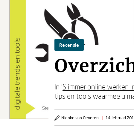
Recensie
Overzic
In '
Slimmer online werken 
tips en tools waarmee u ma
Nienke van Oeveren
|
14 februari 20