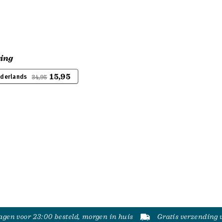
ting
15,95
ederlands
34,95
gen voor 23:00 besteld, morgen in huis
Gratis verzending