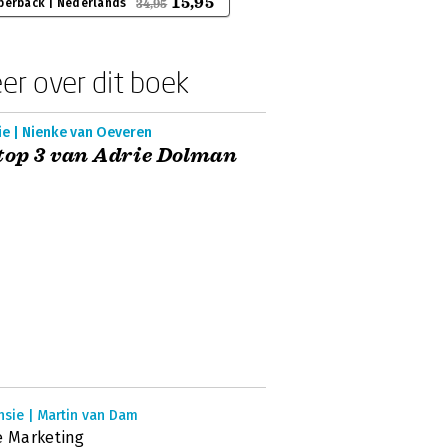
15,95
perback | Nederlands
34,95
er over dit boek
ie | Nienke van Oeveren
top 3 van Adrie Dolman
nsie | Martin van Dam
e Marketing