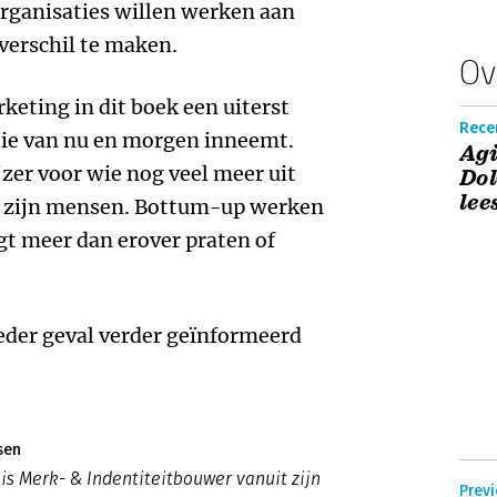
organisaties willen werken aan
erschil te maken.
Ov
keting in dit boek een uiterst
Rece
atie van nu en morgen inneemt.
Agi
zer voor wie nog veel meer uit
Dol
lee
et zijn mensen. Bottum-up werken
gt meer dan erover praten of
ieder geval verder geïnformeerd
sen
 is Merk- & Indentiteitbouwer vanuit zijn
Prev