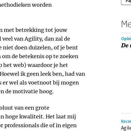
Pa
methodieken worden
Me
en met betrekking tot jouw
l veel van Agility, dan zal de
Opin
De 
 niet doen duizelen, of je bent
n om de betekenis op te zoeken
op het web) waardoor je het
 Hoewel ik geen leek ben, had van
s er wel als voetnoot bij mogen
 en de motivatie hoog.
soluut van een grote
n hoge kwaliteit. Het laat mij
Rece
 professionals die of in eigen
Agil