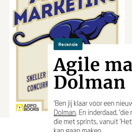
Recensie
Agile ma
Dolman
‘Ben jij klaar voor een nie
Dolman
. En inderdaad, ‘di
die met sprints, vanuit ‘H
kan gaan maken.