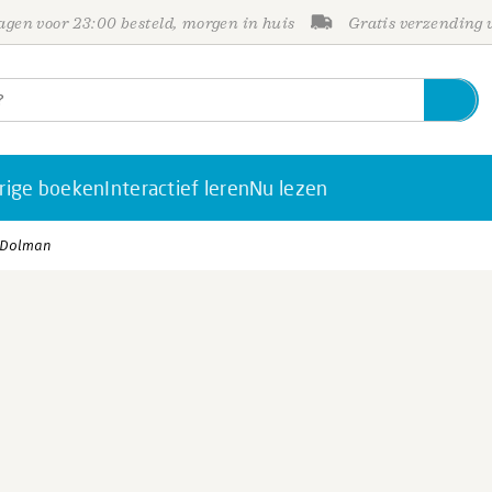
gen voor 23:00 besteld, morgen in huis
Gratis verzending
rige boeken
Interactief leren
Nu lezen
e Dolman