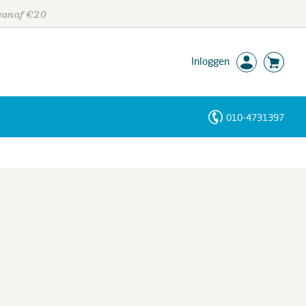
 vanaf €20
Inloggen
010-4731397
Personen
Trefwoorden