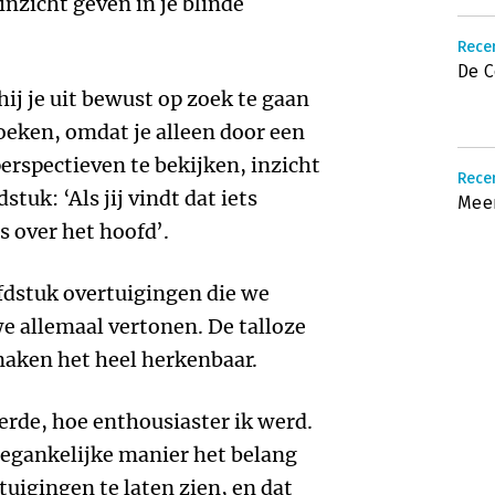
inzicht geven in je blinde
Recen
De 
ij je uit bewust op zoek te gaan
oeken, omdat je alleen door een
perspectieven te bekijken, inzicht
Recen
stuk: ‘Als jij vindt dat iets
Meer
ts over het hoofd’.
ofdstuk overtuigingen die we
e allemaal vertonen. De talloze
maken het heel herkenbaar.
erde, hoe enthousiaster ik werd.
toegankelijke manier het belang
tuigingen te laten zien, en dat