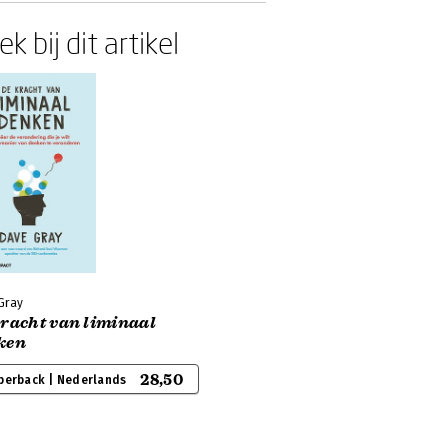
k bij dit artikel
Gray
kracht van liminaal
ken
28,50
perback | Nederlands