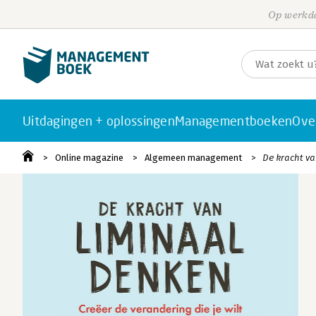
Op werkda
Uitdagingen + oplossingen
Managementboeken
Ove
Online magazine
Algemeen management
De kracht va