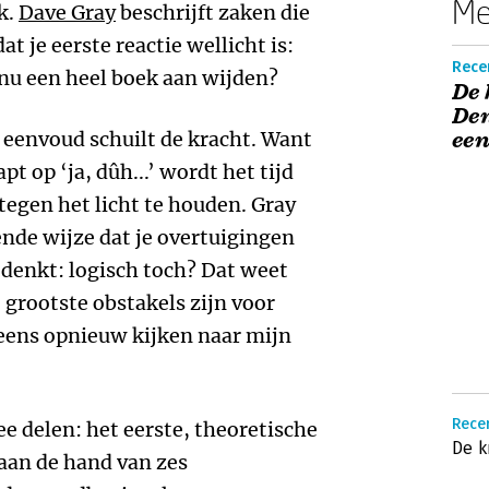
Me
k.
Dave Gray
beschrijft zaken die
t je eerste reactie wellicht is:
Recen
 nu een heel boek aan wijden?
De 
Den
ke eenvoud schuilt de kracht. Want
ee
pt op ‘ja, dûh...’ wordt het tijd
tegen het licht te houden. Gray
nde wijze dat je overtuigingen
denkt: logisch toch? Dat weet
 grootste obstakels zijn voor
 eens opnieuw kijken naar mijn
Recen
e delen: het eerste, theoretische
De k
 aan de hand van zes