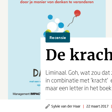
Recensie
De krach
Liminaal. Goh, wat zou dat 
in combinatie met ‘kracht’ e
maar een letter in het boek
Sylvie van der Haar
|
22 maart 2017
|