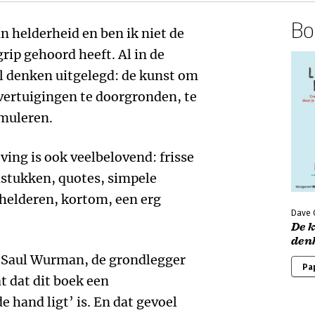
Boe
n helderheid en ben ik niet de
grip gehoord heeft. Al in de
 denken uitgelegd: de kunst om
vertuigingen te doorgronden, te
muleren.
ving is ook veelbelovend: frisse
dstukken, quotes, simpele
helderen, kortom, een erg
Dave 
De 
den
 Saul Wurman, de grondlegger
Pa
t dat dit boek een
e hand ligt’ is. En dat gevoel