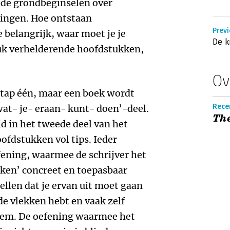
 de grondbeginselen over
gingen. Hoe ontstaan
Previ
 belangrijk, waar moet je je
De k
tuk verhelderende hoofdstukken,
Ov
stap één, maar een boek wordt
Recen
at- je- eraan- kunt- doen’-deel.
Th
id in het tweede deel van het
ofdstukken vol tips. Ieder
fening, waarmee de schrijver het
nken’ concreet en toepasbaar
ellen dat je ervan uit moet gaan
nde vlekken hebt en vaak zelf
eem. De oefening waarmee het