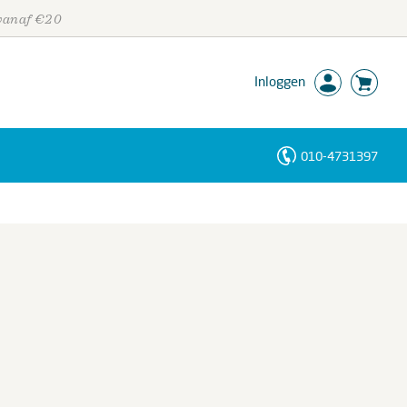
 vanaf €20
Inloggen
010-4731397
Personen
Trefwoorden