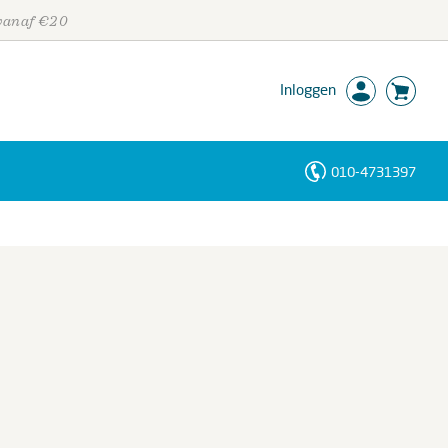
 vanaf €20
Inloggen
010-4731397
Personen
Trefwoorden