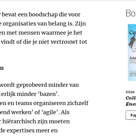
Boe
 bevat een boodschap die voor
organisaties van belang is. Zijn
en met mensen waarmee je het
 vindt of die je niet vertrouwt tot
en
s wordt geprobeerd minder van
Adam
terlijk minder ‘bazen’.
Coll
 en teams organiseren zichzelf
Ene
nd werken’ of ‘agile’. Als
Pa
r hiërarchisch zijn moeten
e expertises meer en