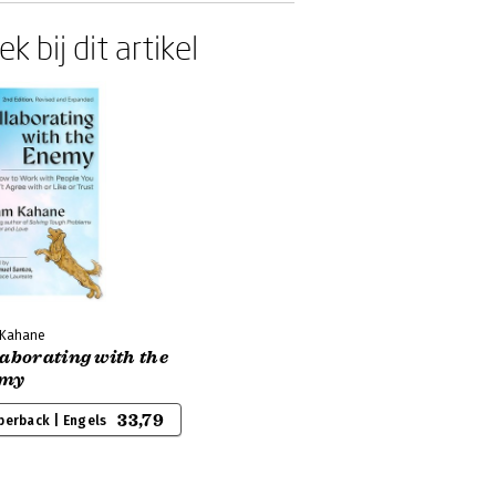
k bij dit artikel
 Kahane
aborating with the
my
33,79
perback | Engels