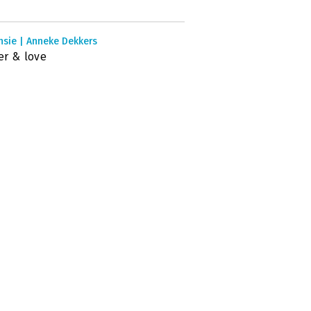
nsie | Anneke Dekkers
r & love