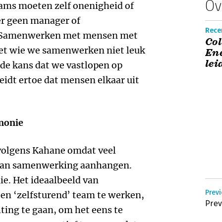
Ov
ams moeten zelf onenigheid of
er geen manager of
Recen
et. Samenwerken met mensen met
Col
met wie we samenwerken niet leuk
Ene
lei
t de kans dat we vastlopen op
leidt ertoe dat mensen elkaar uit
monie
 volgens Kahane omdat veel
 van samenwerking aanhangen.
ie. Het ideaalbeeld van
Prev
en ‘zelfsturend’ team te werken,
Prev
ting te gaan, om het eens te