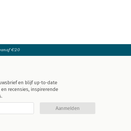
 vanaf €20
uwsbrief en blijf up-to-date
 en recensies, inspirerende
s.
Aanmelden