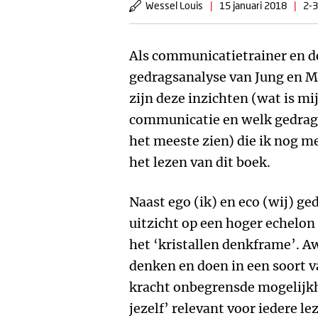
Wessel Louis
|
15 januari 2018
|
2-3
Als communicatietrainer en d
gedragsanalyse van Jung en M
zijn deze inzichten (wat is mi
communicatie en welk gedrag
het meeste zien) die ik nog m
het lezen van dit boek.
Naast ego (ik) en eco (wij) ge
uitzicht op een hoger echelon
het ‘kristallen denkframe’. Aw
denken en doen in een soort v
kracht onbegrensde mogelijkh
jezelf’ relevant voor iedere lez