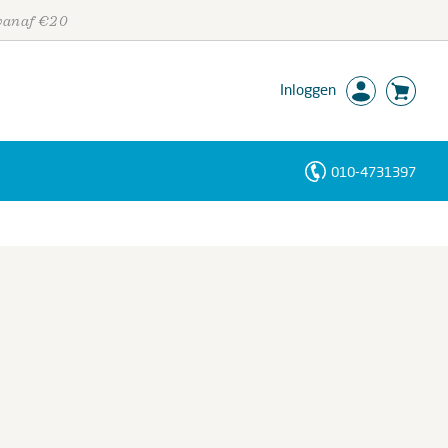
 vanaf €20
Inloggen
010-4731397
Personen
Trefwoorden