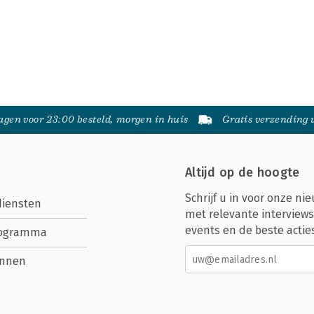
gen voor 23:00 besteld, morgen in huis
Gratis verzending
Altijd op de hoogte
Schrijf u in voor onze nie
diensten
met relevante interviews
events en de beste actie
rogramma
nnen