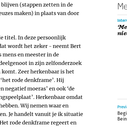
Me
 blijven (stappen zetten in de
euzes maken) in plaats van door
Inter
‘Me
nie
e titel. In deze persoonlijk
dat wordt het zeker - neemt Bert
ls mens en meester in de
 deelgenoot in zijn zelfonderzoek
 komt. Zeer herkenbaar is het
‘het rode denkframe’. Hij
en negatief moeras’ en ook ‘de
angspeelplaat’. Herkenbaar omdat
 hebben. Wij nemen waar en
Previ
Begi
n. Je handelt vanuit je ik situatie
Bein
. Het rode denkframe regeert en