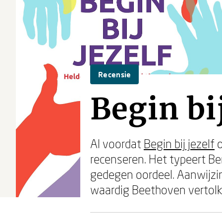
Recensie
Begin bi
Al voordat
Begin bij jezelf
o
recenseren. Het typeert Ber
gedegen oordeel. Aanwijzin
waardig Beethoven vertolke