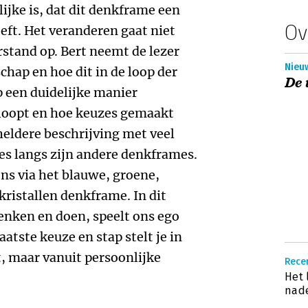
ijke is, dat dit denkframe een
Ov
eft. Het veranderen gaat niet
rstand op. Bert neemt de lezer
Nieuw
schap en hoe dit in de loop der
De 
p een duidelijke manier
erloopt en hoe keuzes gemaakt
eldere beschrijving met veel
ies langs zijn andere denkframes.
ns via het blauwe, groene,
kristallen denkframe. In dit
denken en doen, speelt ons ego
atste keuze en stap stelt je in
t, maar vanuit persoonlijke
Recen
Het 
nade