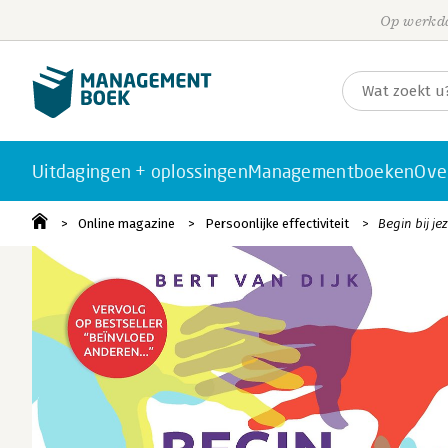
Op werkda
Uitdagingen + oplossingen
Managementboeken
Ove
Online magazine
Persoonlijke effectiviteit
Begin bij je