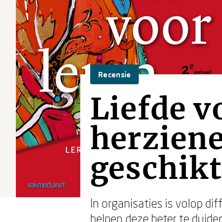
Recensie
Liefde v
herziene 
geschikt
In organisaties is volop dif
helpen deze beter te duide