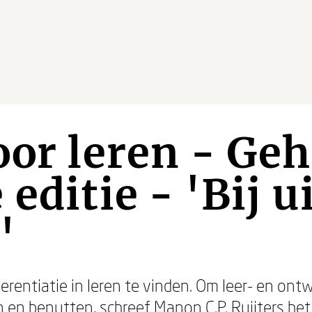
oor leren - Geh
editie - 'Bij u
'
ferentiatie in leren te vinden. Om leer- en ont
n en benutten, schreef Manon C.P. Ruijters het