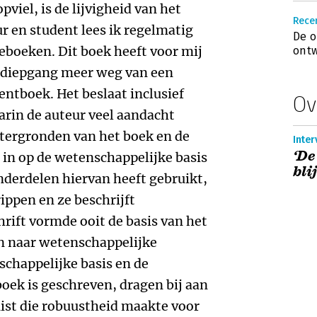
pviel, is de lijvigheid van het
Recen
 en student lees ik regelmatig
De o
boeken. Dit boek heeft voor mij
ont
 diepgang meer weg van een
tboek. Het beslaat inclusief
Ov
arin de auteur veel aandacht
htergronden van het boek en de
Inter
‘De
 in op de wetenschappelijke basis
bli
onderdelen hiervan heeft gebruikt,
ippen en ze beschrijft
hrift vormde ooit de basis van het
en naar wetenschappelijke
schappelijke basis en de
oek is geschreven, dragen bij aan
uist die robuustheid maakte voor