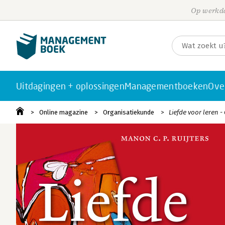
Op werkda
Uitdagingen + oplossingen
Managementboeken
Ove
Online magazine
Organisatiekunde
Liefde voor leren - 