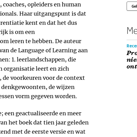
s, coaches, opleiders en human
Ge
onals. Haar uitgangspunt is dat
erentiatie kent en dat het dus
Me
ijk is om een
om leren te hebben. De auteur
Recen
 van de Language of Learning aan
Pro
nen: 1. leerlandschappen, die
nie
on
 organisatie leert en zich
, de voorkeuren voor de context
3. denkgewoonten, de wijzen
cessen vorm gegeven worden.
e; een geactualiseerde en meer
an het boek dat tien jaar geleden
kend met de eerste versie en wat