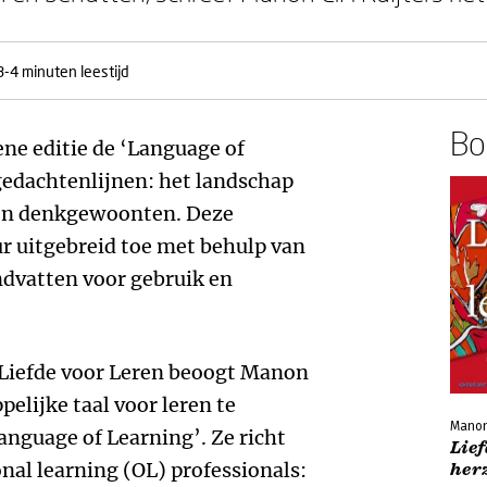
3-4 minuten leestijd
Boe
ene editie de ‘Language of
 gedachtenlijnen: het landschap
 en denkgewoonten. Deze
ur uitgebreid toe met behulp van
ndvatten voor gebruik en
 Liefde voor Leren beoogt Manon
elijke taal voor leren te
Manon
nguage of Learning’. Ze richt
Lief
nal learning (OL) professionals:
herz