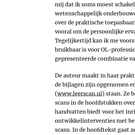
mij dat ik soms moest schake
wetenschappelijk onderbouwd
over de praktische toepasbaar
vooral om de persoonlijke erv
Tegelijkertijd kan ik me voors
bruikbaar is voor OL-professio
gepresenteerde combinatie van
De auteur maakt in haar prakti
de bijlagen zijn opgenomen en
(
www.leerscan.nl)
staan. Ze b
scans in de hoofdstukken over
handvatten biedt voor het inr
ontwikkelinterventies met beh
scans. In de hoofdtekst gaat z