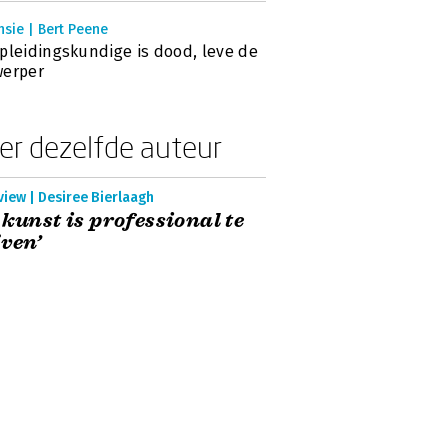
sie | Bert Peene
pleidingskundige is dood, leve de
werper
er dezelfde auteur
view | Desiree Bierlaagh
 kunst is professional te
jven’