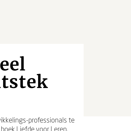
eel
itstek
wikkelings-professionals te
 boek Liefde voor Leren.