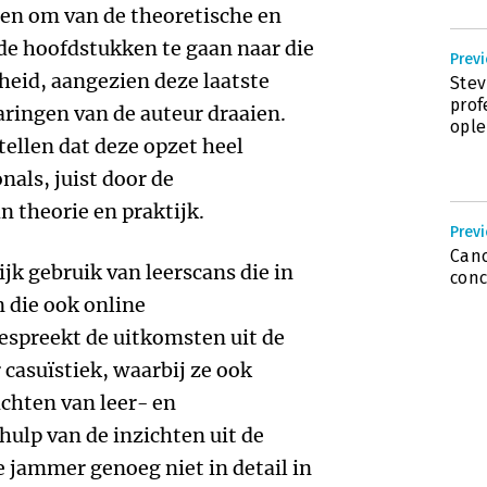
len om van de theoretische en
e hoofdstukken te gaan naar die
Previ
heid, aangezien deze laatste
Stev
prof
aringen van de auteur draaien.
ople
tellen dat deze opzet heel
nals, juist door de
 theorie en praktijk.
Previ
Cano
jk gebruik van leerscans die in
conc
 die ook online
espreekt de uitkomsten uit de
 casuïstiek, waarbij ze ook
ichten van leer- en
ulp van de inzichten uit de
e jammer genoeg niet in detail in