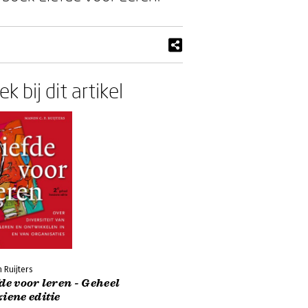
k bij dit artikel
 Ruijters
de voor leren - Geheel
iene editie