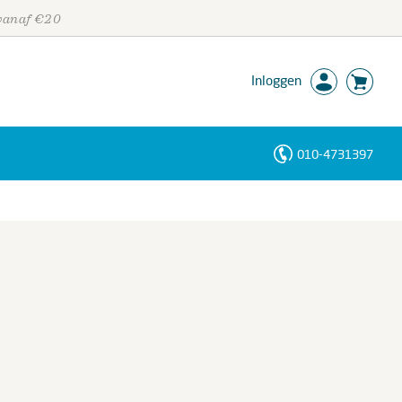
 vanaf €20
Inloggen
010-4731397
Personen
Trefwoorden