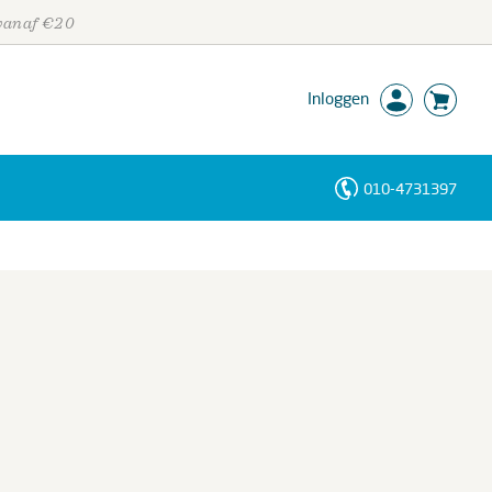
 vanaf €20
Inloggen
010-4731397
Personen
Trefwoorden