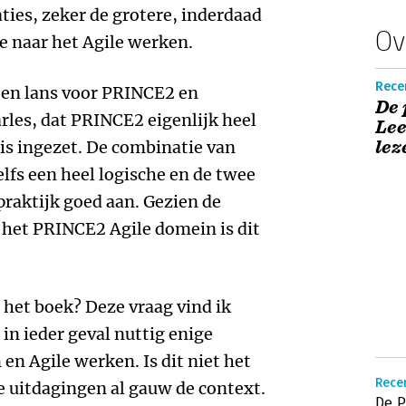
ies, zeker de grotere, inderdaad
Ov
e naar het Agile werken.
Rece
een lans voor PRINCE2 en
De 
les, dat PRINCE2 eigenlijk heel
Lee
lez
 is ingezet. De combinatie van
lfs een heel logische en de twee
praktijk goed aan. Gezien de
 het PRINCE2 Agile domein is dit
 het boek? Deze vraag vind ik
 in ieder geval nuttig enige
en Agile werken. Is dit niet het
Recen
de uitdagingen al gauw de context.
De P