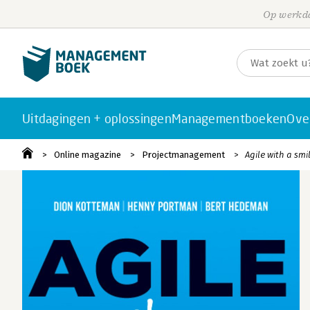
Op werkda
Uitdagingen + oplossingen
Managementboeken
Ove
Online magazine
Projectmanagement
Agile with a smi