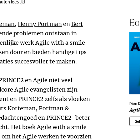
nuten leestijd
Boe
teman
,
Henny Portman
en
Bert
ende problemen ontstaan in
menlijke werk
Agile with a smile
ken door en bieden handige tips
aties succesvoller te maken.
PRINCE2 en Agile niet veel
core Agile evangelisten zijn
nt en PRINCE2 zelfs als vloeken
Dion 
teurs Kotteman, Portman &
Agil
gedachtengoed en PRINCE2 beter
Ge
cht. Het boek Agile with a smile
 om het Agile werken te voorzien