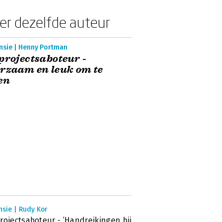
er dezelfde auteur
nsie | Henny Portman
projectsaboteur -
rzaam en leuk om te
en
sie | Rudy Kor
rojectsaboteur - ‘Handreikingen bij