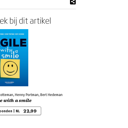
k bij dit artikel
Kotteman, Henny Portman, Bert Hedeman
e with a smile
22,99
bonden | NL