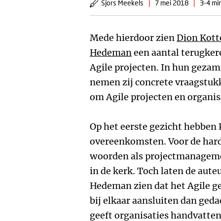
Sjors Meekels
|
7 mei 2018
|
3-4 mi
Mede hierdoor zien
Dion Kot
Hedeman
een aantal terugker
Agile projecten. In hun geza
nemen zij concrete vraagstuk
om Agile projecten en organis
Op het eerste gezicht hebben 
overeenkomsten. Voor de hard
woorden als projectmanageme
in de kerk. Toch laten de au
Hedeman zien dat het Agile 
bij elkaar aansluiten dan geda
geeft organisaties handvatten