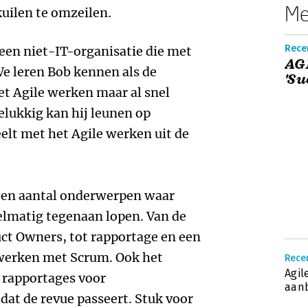
Me
uilen te omzeilen.
Recen
 een niet-IT-organisatie die met
AGI
We leren Bob kennen als de
'Su
et Agile werken maar al snel
lukkig kan hij leunen op
eelt met het Agile werken uit de
een aantal onderwerpen waar
gelmatig tegenaan lopen. Van de
uct Owners, tot rapportage en een
werken met Scrum. Ook het
Recen
Agil
 rapportages voor
aanb
dat de revue passeert. Stuk voor