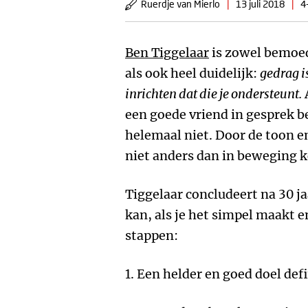
Ruerdje van Mierlo
|
13 juli 2018
|
4
Ben Tiggelaar
is zowel bemoed
als ook heel duidelijk:
gedrag i
inrichten dat die je ondersteunt.
A
een goede vriend in gesprek b
helemaal niet. Door de toon e
niet anders dan in beweging 
Tiggelaar concludeert na 30 j
kan, als je het simpel maakt e
stappen:
1. Een helder en goed doel def