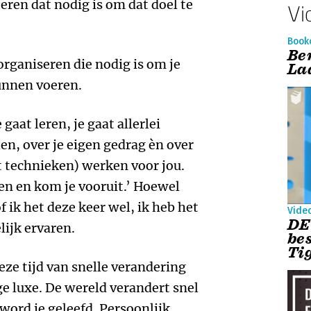
eren dat nodig is om dat doel te
Vi
Book
Be
organiseren die nodig is om je
La
unnen voeren.
 gaat leren, je gaat allerlei
en, over je eigen gedrag èn over
 technieken) werken voor jou.
ten en kom je vooruit.’ Hoewel
 ik het deze keer wel, ik heb het
Vide
DE
lijk ervaren.
be
Ti
deze tijd van snelle verandering
e luxe. De wereld verandert snel
t word je geleefd. Persoonlijk