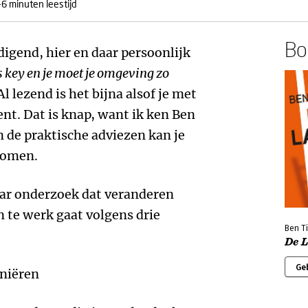
-6 minuten leestijd
Boe
igend, hier en daar persoonlijk
s key en je moet je omgeving zo
l lezend is het bijna alsof je met
ent. Dat is knap, want ik ken Ben
n de praktische adviezen kan je
komen.
aar onderzoek dat veranderen
n te werk gaat volgens drie
Ben T
De 
Ge
iniëren