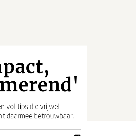
mpact,
smerend'
 vol tips die vrijwel
want daarmee betrouwbaar.