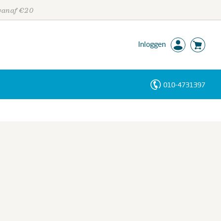
 vanaf €20
Inloggen
010-4731397
Personen
Trefwoorden