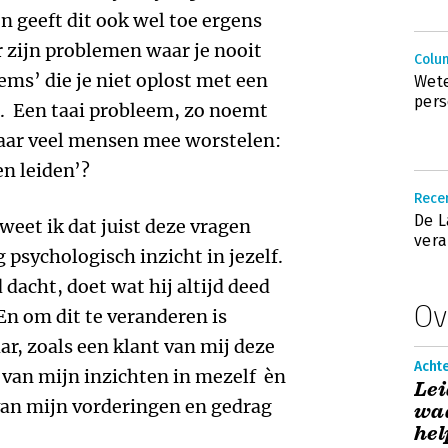
en geeft dit ook wel toe ergens
r zijn problemen waar je nooit
Colu
ems’ die je niet oplost met een
Wete
pers
n. Een taai probleem, zo noemt
 waar veel mensen mee worstelen:
en leiden’?
Recen
De L
weet ik dat juist deze vragen
vera
 psychologisch inzicht in jezelf.
 dacht, doet wat hij altijd deed
Ov
’ En om dit te veranderen is
ar, zoals een klant van mij deze
Acht
 van mijn inzichten in mezelf èn
Lei
an mijn vorderingen en gedrag
waa
hel