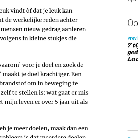
leuk vindt òf dat je leuk kan
t de werkelijke reden achter
Oo
at mensen nieuw gedrag aanleren
rvolgens in kleine stukjes die
Previ
7 t
ged
Lad
waarom’ voor je doel en zoek de
 maakt je doel krachtiger. Een
 brandstof om in beweging te
lf te stellen is: wat gaat er mis
t mijn leven er over 5 jaar uit als
 Heb je meer doelen, maak dan een
 probleem is dat meerdere doelen