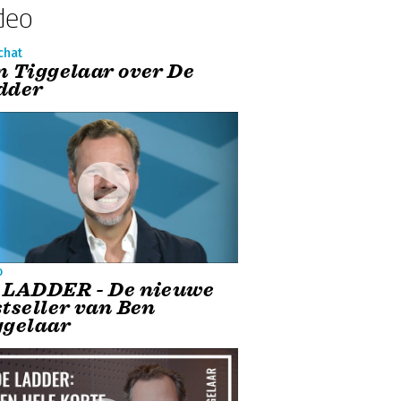
deo
chat
n Tiggelaar over De
dder
o
 LADDER - De nieuwe
stseller van Ben
ggelaar