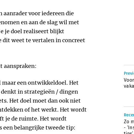
n aanrader voor iedereen die
genomen en aan de slag wil met
 je doel realiseert blijkt
e dit weet te vertalen in concreet
st aanspraken:
Previ
Voor
l maar een ontwikkeldoel. Het
vaka
e denkt in strategieën / dingen
ets. Het doel moet dan ook niet
ontdekken of het werkt. Het wordt
Recen
t je de ruimte. Het wordt
Zo m
s een belangrijke tweede tip:
- ‘I
tips’