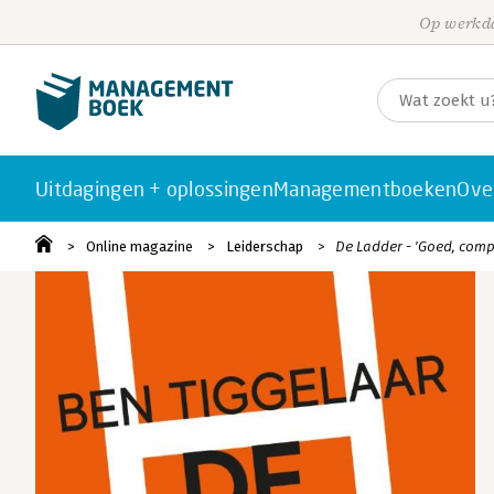
Op werkda
Uitdagingen + oplossingen
Managementboeken
Ove
Online magazine
Leiderschap
De Ladder - 'Goed, com