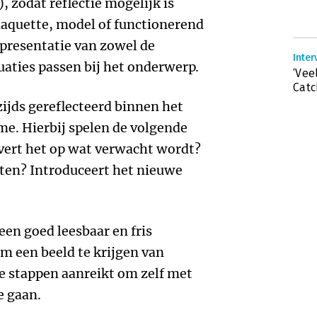
, zodat reflectie mogelijk is
maquette, model of functionerend
epresentatie van zowel de
Inter
uaties passen bij het onderwerp.
‘Vee
Catc
zijds gereflecteerd binnen het
me. Hierbij spelen de volgende
evert het op wat verwacht wordt?
cten? Introduceert het nieuwe
een goed leesbaar en fris
m een beeld te krijgen van
te stappen aanreikt om zelf met
e gaan.