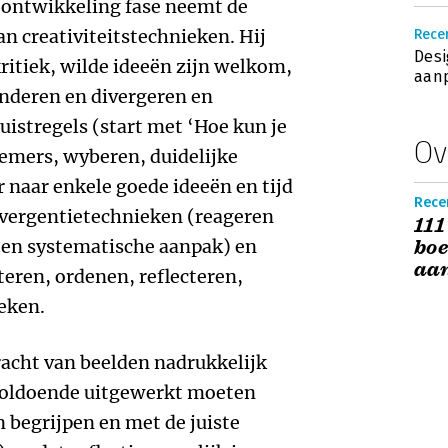
eontwikkeling fase neemt de
n creativiteitstechnieken. Hij
Recen
Desi
kritiek, wilde ideeën zijn welkom,
aanp
nderen en divergeren en
uistregels (start met ‘Hoe kun je
Ov
emers, wyberen, duidelijke
r naar enkele goede ideeën en tijd
Recen
divergentietechnieken (reageren
111
e en systematische aanpak) en
boe
aan
eren, ordenen, reflecteren,
eken.
kracht van beelden nadrukkelijk
 voldoende uitgewerkt moeten
n begrijpen en met de juiste