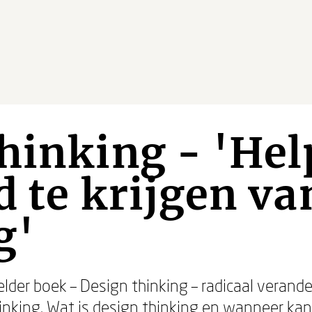
hinking - 'He
d te krijgen v
g'
der boek – Design thinking – radicaal verande
inking. Wat is design thinking en wanneer ka