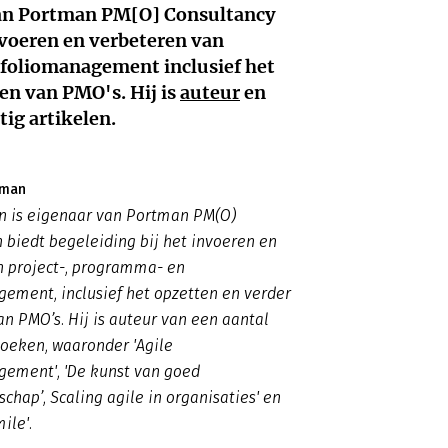
van Portman PM[O] Consultancy
invoeren en verbeteren van
foliomanagement inclusief het
en van PMO's. Hij is
auteur
en
tig artikelen.
tman
 is eigenaar van Portman PM(O)
 biedt begeleiding bij het invoeren en
n project-, programma- en
ement, inclusief het opzetten en verder
n PMO’s. Hij is auteur van een aantal
eken, waaronder 'Agile
gement', 'De kunst van goed
chap’, Scaling agile in organisaties' en
mile'.