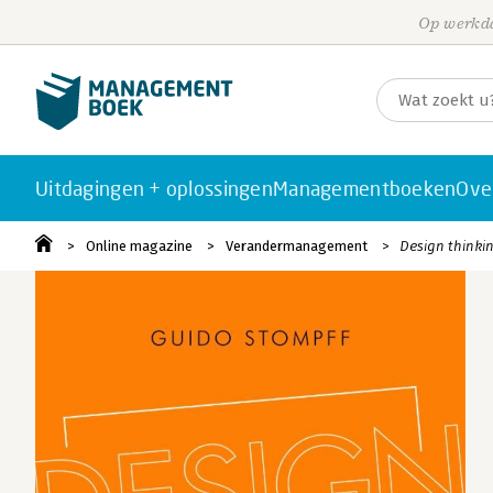
Op werkda
Uitdagingen + oplossingen
Managementboeken
Ove
Online magazine
Verandermanagement
Design thinkin