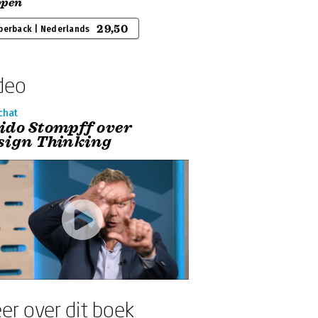
ppen
29,50
perback | Nederlands
deo
chat
ido Stompff over
sign Thinking
er over dit boek