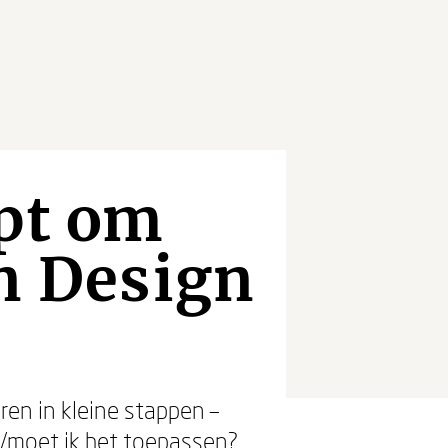
lpt om
an Design
ren in kleine stappen –
n/moet ik het toepassen?