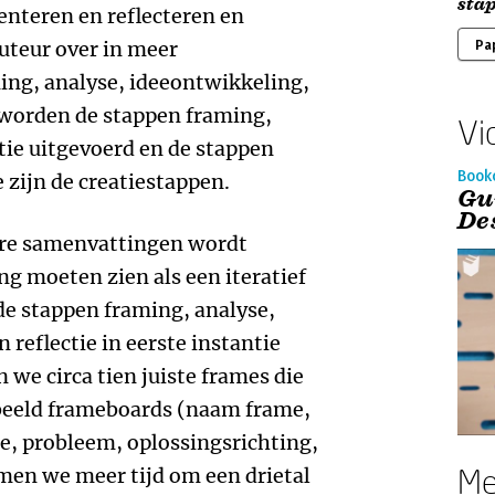
sta
enteren en reflecteren en
auteur over in meer
Pa
ing, analyse, ideeontwikkeling,
ij worden de stappen framing,
Vi
atie uitgevoerd en de stappen
Book
 zijn de creatiestappen.
Gu
De
ere samenvattingen wordt
ng moeten zien als een iteratief
e stappen framing, analyse,
 reflectie in eerste instantie
n we circa tien juiste frames die
beeld frameboards (naam frame,
e, probleem, oplossingsrichting,
Me
men we meer tijd om een drietal