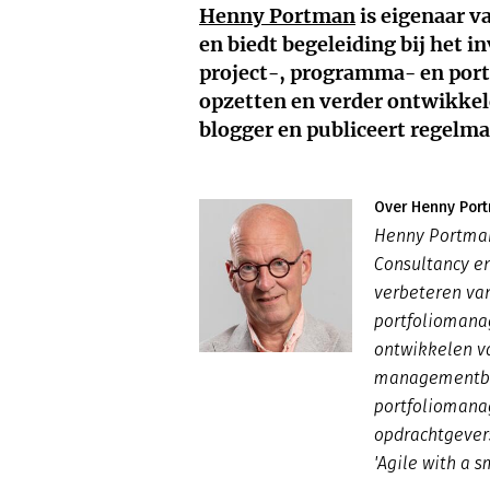
Henny Portman
is eigenaar 
en biedt begeleiding bij het 
project-, programma- en port
opzetten en verder ontwikkel
blogger en publiceert regelma
Over Henny Por
Henny Portman
Consultancy en
verbeteren va
portfoliomanag
ontwikkelen va
managementbo
portfoliomana
opdrachtgevers
'Agile with a s