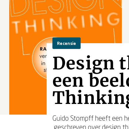
Recensie
Design t
een beel
Thinkin
Guido Stompff heeft een hel
geschreven over design th