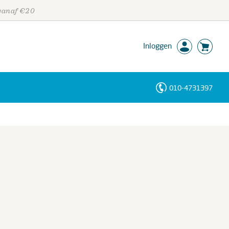
 vanaf €20
Inloggen
010-4731397
Personen
Trefwoorden