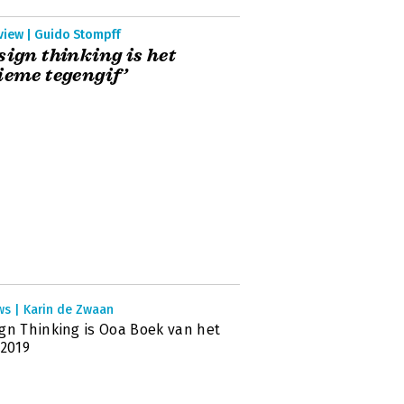
view | Guido Stompff
sign thinking is het
ieme tegengif’
ws | Karin de Zwaan
gn Thinking is Ooa Boek van het
 2019