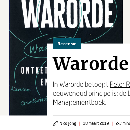
Recensie
Warorde 
In Warorde betoogt
Peter 
eeuwenoud principe is: de b
Managementboek.
Nico Jong
|
18 maart 2019
|
2-3 minu