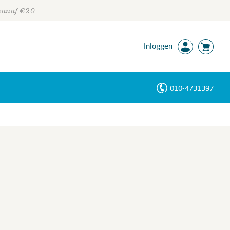
 vanaf €20
Inloggen
010-4731397
Personen
Trefwoorden