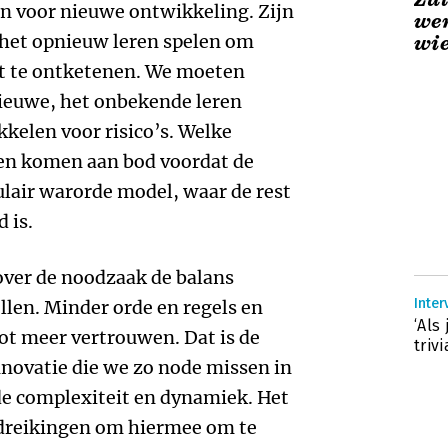
n voor nieuwe ontwikkeling. Zijn
wer
r het opnieuw leren spelen om
wie
ht te ontketenen. We moeten
nieuwe, het onbekende leren
kelen voor risico’s. Welke
n komen aan bod voordat de
ulair warorde model, waar de rest
 is.
over de noodzaak de balans
Inter
llen. Minder orde en regels en
‘Als
 tot meer vertrouwen. Dat is de
triv
 innovatie die we zo node missen in
de complexiteit en dynamiek. Het
ndreikingen om hiermee om te