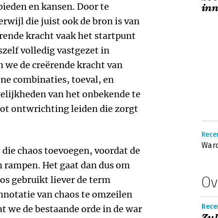
bieden en kansen. Door te
inn
rwijl die juist ook de bron is van
ërende kracht vaak het startpunt
zelf volledig vastgezet in
n we de creërende kracht van
ne combinaties, toeval, en
elijkheden van het onbekende te
t ontwrichting leiden die zorgt
Recen
Waro
e die chaos toevoegen, voordat de
an rampen. Het gaat dan dus om
Ov
os gebruikt liever de term
nnotatie van chaos te omzeilen
Rece
t we de bestaande orde in de war
Zul