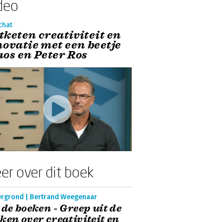
deo
chat
tketen creativiteit en
novatie met een beetje
aos en Peter Ros
er over dit boek
ergrond | Bertrand Weegenaar
 de boeken - Greep uit de
ken over creativiteit en