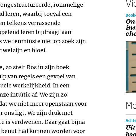
Vi
 ongestructureerde, rommelige
d leren, waarbij toeval een
Book
On
den telkens verrassende
in
spelend leren bijdraagt aan
ch
s we tenminste niet op zoek zijn
 welzijn en bloei.
 zo stelt Ros in zijn boek
lp van regels een gevoel van
uele werkelijkheid. In een
e intuïtie af. We zijn zo
Me
 dat we niet meer openstaan voor
r ons ligt. We zijn druk met
Acht
te is verdwenen. Daar gaat bijna
Uit
ter benut had kunnen worden voor
boe