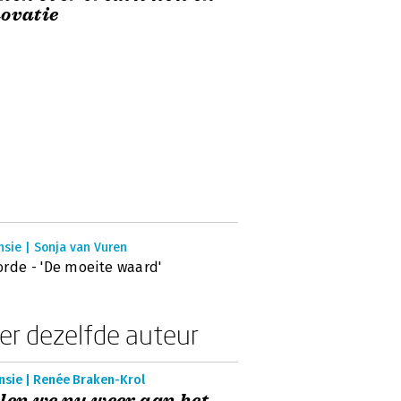
ovatie
sie | Sonja van Vuren
rde - 'De moeite waard'
er dezelfde auteur
nsie | Renée Braken-Krol
len we nu weer aan het