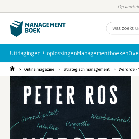
Op werkda
Uitdagingen + oplossingen
Managementboeken
Ove
Online magazine
Strategisch management
Warorde - 