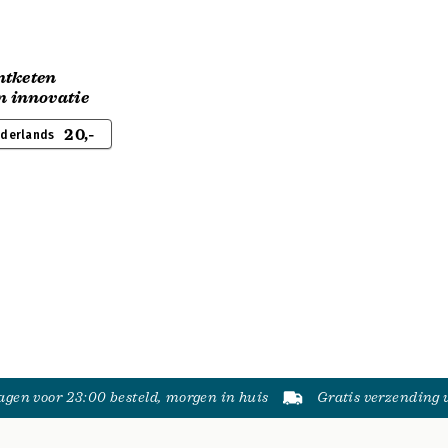
ntketen
en innovatie
20,-
ederlands
gen voor 23:00 besteld, morgen in huis
Gratis verzending