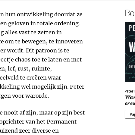
Boe
n hun ontwikkeling doordat ze
 en geloven in totale ordening.
 alles vast te zetten in
te om te bewegen, te innoveren
er wordt. Dit patroon is te
etje chaos toe te laten en met
n, lef, rust, ruimte,
eelveld te creëren waar
kkeling wel mogelijk zijn.
Peter
Peter 
rgen voor warorde.
War
crea
 nooit af zijn, maar op zijn best
Pa
eoprichter van het Permanent
uizend zeer diverse en