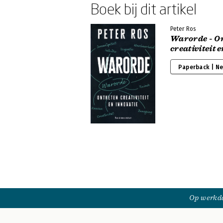
Boek bij dit artikel
Peter Ros
Warorde - O
creativiteit 
Paperback | N
Op werkda