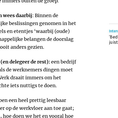
je immers buiten de groep.
n wees daarbij
: Binnen de
ijke beslissingen genomen in het
els en etentjes ‘waarbij (oude)
Inter
‘Bed
appelijke belangen de doorslag
juis
ooit anders gezien.
 (en delegeer de rest):
een bedrijf
e als de werknemers dingen moet
 Werk draait immers om het
chte iets nuttigs te doen.
ben een heel prettig leesbaar
er op de werkvloer aan toe gaat;
 hoe doen we het en vooral hoe