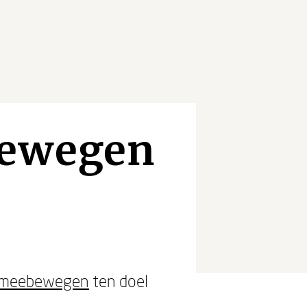
bewegen
t meebewegen
ten doel