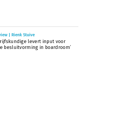
view | Rienk Stuive
rijfskundige levert input voor
te besluitvorming in boardroom’