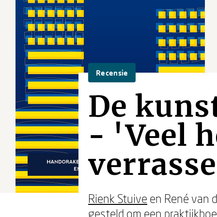
Recensie
De kuns
- 'Veel 
verrass
Rienk Stuive
en René van d
gesteld om een praktijkbo