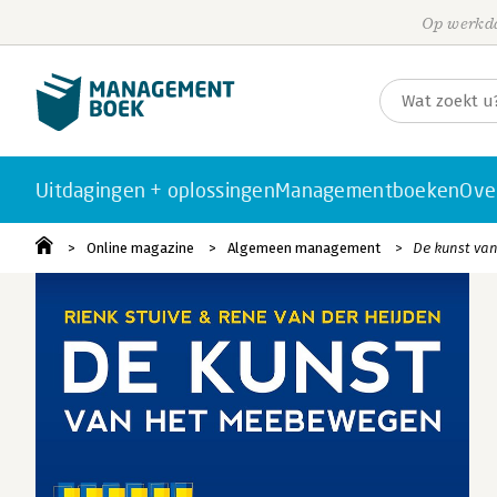
Op werkda
Uitdagingen + oplossingen
Managementboeken
Ove
Online magazine
Algemeen management
De kunst van