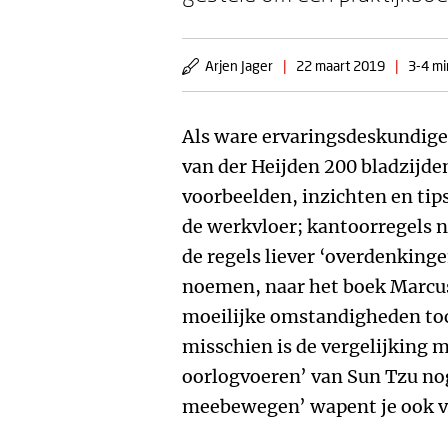
Arjen Jager
|
22 maart 2019
|
3-4 mi
Als ware ervaringsdeskundig
van der Heijden 200 bladzijd
voorbeelden, inzichten en tip
de werkvloer; kantoorregels 
de regels liever ‘overdenkinge
noemen, naar het boek Marcus 
moeilijke omstandigheden toc
misschien is de vergelijking 
oorlogvoeren’ van Sun Tzu nog
meebewegen’ wapent je ook voo