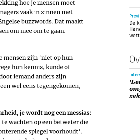
ekking hoe je mensen moet
nagers vaak in zinnen met
Previ
 Engelse buzzwords. Dat maakt
De 
Hand
sen om mee om te gaan.
wett
Ov
 mensen zijn ‘niet op hun
ege hun kennis, kunde of
Inter
 door iemand anders zijn
‘Le
ereen wel eens tegengekomen,
omg
zek
arheid, je wordt nog een messias:
t te wachten op een betweter die
onterende spiegel voorhoudt’.