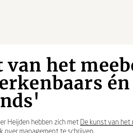
t van het mee
herkenbaars én
ends'
er Heijden hebben zich met
De kunst van he
ek over management te schrijven.