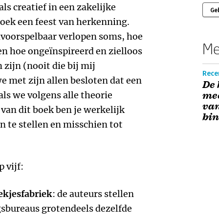
ls creatief in een zakelijke
Ge
boek een feest van herkenning.
voorspelbaar verlopen soms, hoe
Me
 en hoe ongeïnspireerd en zielloos
ijn (nooit die bij mij
Rece
 met zijn allen besloten dat een
De 
ls we volgens alle theorie
mee
van
van dit boek ben je werkelijk
bin
 te stellen en misschien tot
 vijf:
ekjesfabriek
: de auteurs stellen
sbureaus grotendeels dezelfde