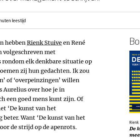
nuten leestijd
Boe
en hebben
Rienk Stuive
en René
en volgeschreven met
s rondom elk denkbare situatie op
noemen zij hun gedachten. Ik zou
n’ of ‘overpeinzingen’ willen
Aurelius over hoe je in
h een goed mens kunt zijn. Of
met ‘De kunst van het
 beter. Want ‘De kunst van het
Rienk 
r de strijd op de apenrots.
De k
mee