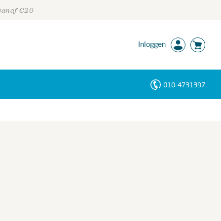
 vanaf €20
Inloggen
010-4731397
Personen
Trefwoorden