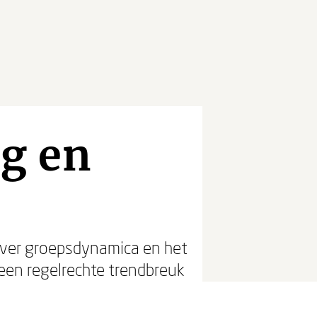
ig en
over groepsdynamica en het
een regelrechte trendbreuk