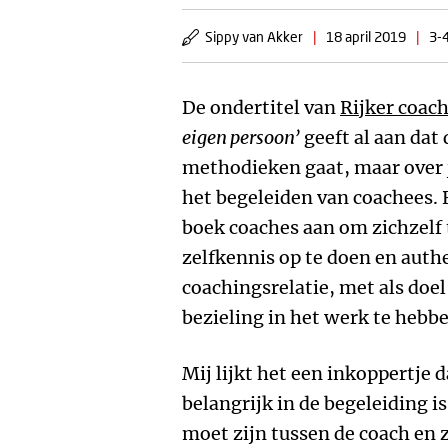
Sippy van Akker
|
18 april 2019
|
3-4
De ondertitel van
Rijker coac
eigen persoon’
geeft al aan dat 
methodieken gaat, maar over j
het begeleiden van coachees.
boek coaches aan om zichzelf 
zelfkennis op te doen en authe
coachingsrelatie, met als doel
bezieling in het werk te hebb
Mij lijkt het een inkoppertje 
belangrijk in de begeleiding is.
moet zijn tussen de coach en 