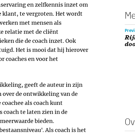
enservaring en zelfkennis inzet om
Me
e klant, te vergroten. Het wordt
t werken met mensen als
Prev
e relatie met de cliënt
Rij
ieken die de coach inzet. Ook
doo
igd. Het is mooi dat hij hierover
oor coaches en voor het
kkeling, geeft de auteur in zijn
n over de ontwikkeling van de
e coachee als coach kunt
s coach te laten zien in de
Ov
e meerwaarde bieden.
estaansniveau'. Als coach is het