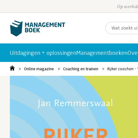
Op werkda
Uitdagingen + oplossingen
Managementboeken
Ove
Online magazine
Coaching en trainen
Rijker coachen - 