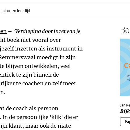
 minuten leestijd
Boe
hen
– ‘
Verdieping door inzet van je
dit boek niet vooral over
ezelf inzetten als instrument in
 Remmerswaal moedigt in zijn
te blijven ontwikkelen, veel
ntiek te zijn binnen de
 rijker te coachen en zelf meer
en.
Jan R
dat de coach als persoon
Rij
 In de persoonlijke 'klik' die er
Pa
zijn klant, maar ook de mate