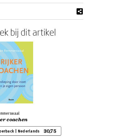
k bij dit artikel
emmerswaal
ker coachen
30,75
perback | Nederlands