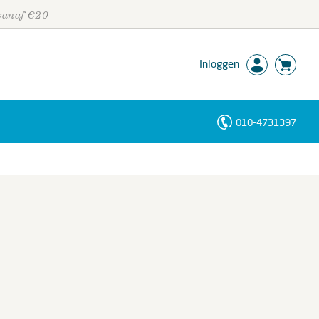
 vanaf €20
Inloggen
010-4731397
Personen
Trefwoorden