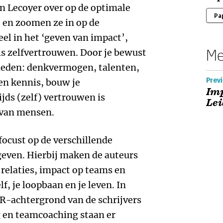
n Lecoyer over op de optimale
Pa
 en zoomen ze in op de
el in het ‘geven van impact’,
Me
is zelfvertrouwen. Door je bewust
heden: denkvermogen, talenten,
Previ
 en kennis, bouw je
Imp
jds (zelf) vertrouwen is
Lei
 van mensen.
focust op de verschillende
geven. Hierbij maken de auteurs
relaties, impact op teams en
f, je loopbaan en je leven. In
-achtergrond van de schrijvers
g en teamcoaching staan er