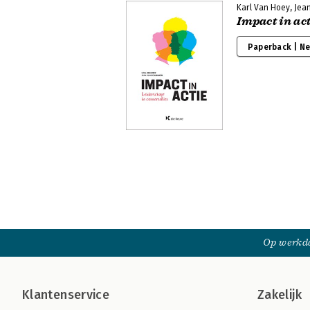
Karl Van Hoey, Jea
Impact in act
Paperback | N
Op werkda
Klantenservice
Zakelijk