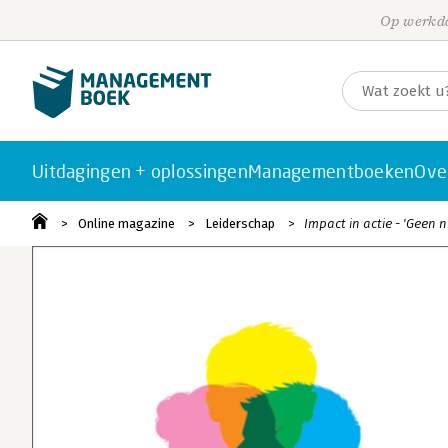
Op werkda
Uitdagingen + oplossingen
Managementboeken
Ove
Online magazine
Leiderschap
Impact in actie - 'Geen