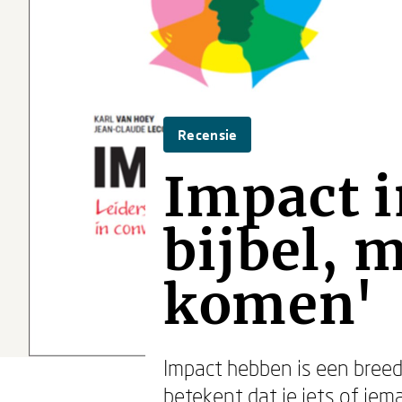
Recensie
Impact i
bijbel, 
komen'
Impact hebben is een breed
betekent dat je iets of iem