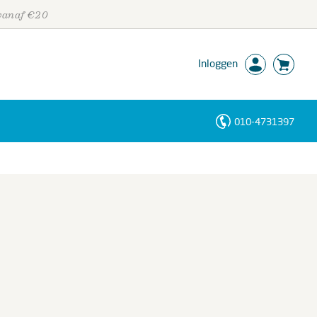
 vanaf €20
Inloggen
010-4731397
Personen
Trefwoorden