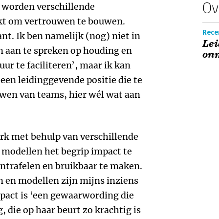
Ov
k worden verschillende
kt om vertrouwen te bouwen.
Recen
ant. Ik ben namelijk (nog) niet in
Lei
n aan te spreken op houding en
on
ur te faciliteren’, maar ik kan
een leidinggevende positie die te
en van teams, hier wél wat aan
rk met behulp van verschillende
 modellen het begrip impact te
ntrafelen en bruikbaar te maken.
n en modellen zijn mijns inziens
pact is ‘een gewaarwording die
 die op haar beurt zo krachtig is