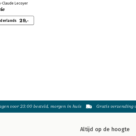
n-Claude Lecoyer
ie
29,-
ederlands
gen voor 23:00 besteld, morgen in huis
Gratis verzending
Altijd op de hoogte