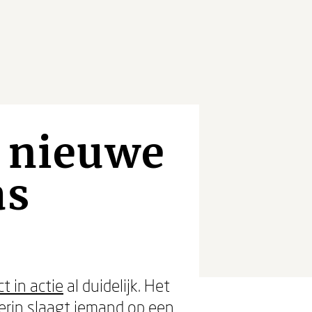
n nieuwe
as
t in actie
al duidelijk. Het
 erin slaagt iemand op een