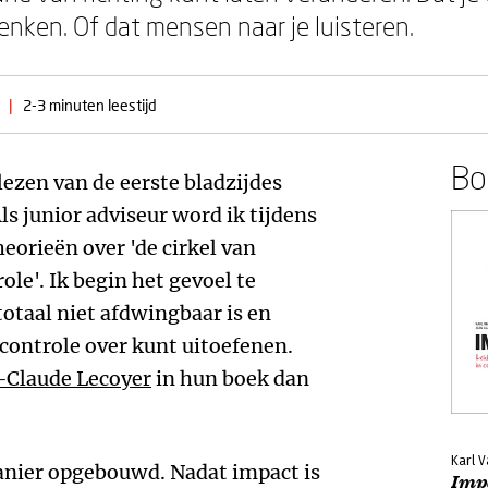
nken. Of dat mensen naar je luisteren.
|
2-3 minuten leestijd
Boe
 lezen van de eerste bladzijdes
s junior adviseur word ik tijdens
eorieën over 'de cirkel van
role'. Ik begin het gevoel te
 totaal niet afdwingbaar is en
controle over kunt uitoefenen.
-Claude Lecoyer
in hun boek dan
Karl 
manier opgebouwd. Nadat impact is
Impa