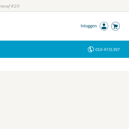
 vanaf €20
Inloggen
010-4731397
Personen
Trefwoorden