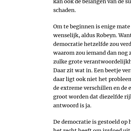
kan ook de belangen van de sup
schaden.
Om te beginnen is enige mate
wenselijk, aldus Robeyn. Want 
democratie hetzelfde zou ver
waarom zou iemand dan nog zo
zulke grote verantwoordelijk
Daar zit wat in. Een beetje ver
daar ligt ook niet het problee
de extreme verschillen en de
groot worden dat diezelfde r
antwoord is ja.
De democratie is gestoeld op 
het recht heeft om invloed uit