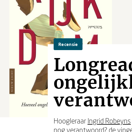
Recensie
Longrea
ongelijk
verantw
Hoogleraar
Ingrid Robeyns
nog verantwoord? de vinger