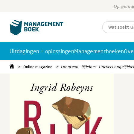
Op werkda
Uitdagingen + oplossingen
Managementboeken
Ove
Online magazine
Longread - Rijkdom - Hoeveel ongelijkhe