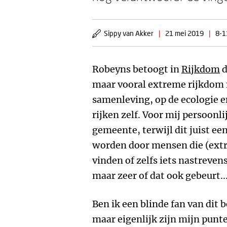
Sippy van Akker
|
21 mei 2019
|
8-1
Robeyns betoogt in
Rijkdom
d
maar vooral extreme rijkdom n
samenleving, op de ecologie e
rijken zelf. Voor mij persoonli
gemeente, terwijl dit juist ee
worden door mensen die (extr
vinden of zelfs iets nastreven
maar zeer of dat ook gebeurt..
Ben ik een blinde fan van dit 
maar eigenlijk zijn mijn punten