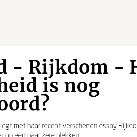
d - Rijkdom - 
heid is nog
oord?
legt met haar recent verschenen essay
Rijkd
 op een paar zere plekken.