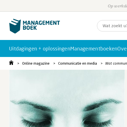
Op werkda
Uitdagingen + oplossingen
Managementboeken
Ove
Online magazine
Communicatie en media
Wat communi