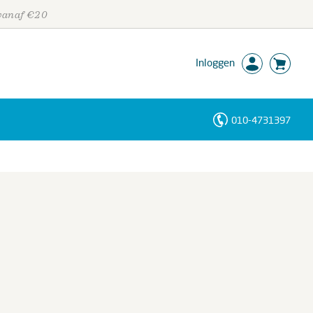
 vanaf €20
Inloggen
010-4731397
Personen
Trefwoorden