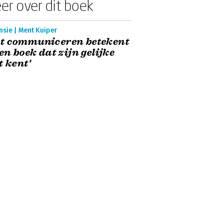
er over dit boek
nsie | Ment Kuiper
t communiceren betekent
Een boek dat zijn gelijke
t kent'