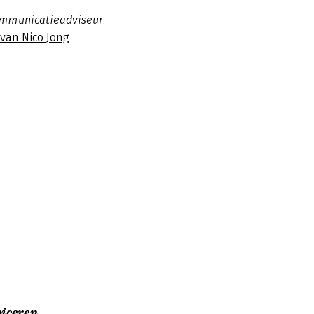
ommunicatieadviseur.
 van Nico Jong
iceren