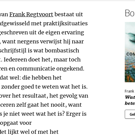
Boe
van
Frank Regtvoort
bestaat uit
 afgewisseld met praktijksituaties
eschreven uit de eigen ervaring
, want nergens verwijst hij naar
schrijfstijl is wat bombastisch
t. Iedereen doet het, maar toch
ren en communicatie ongekend.
dat wel: die hebben het
zonder goed te weten wat het is.
Frank
 over het resultaat, het gevolg van
Wat
bet
ren zelf gaat het nooit, want
 je niet weet wat het is? Erger is
Ge
 opgaat voor
t lijkt wel of met het