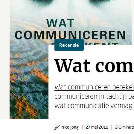
Recensie
Wat com
Wat communiceren beteke
communiceren in tachtig pa
wat communicatie vermag’ 
Nico Jong
|
27 mei 2019
|
2-3 minute