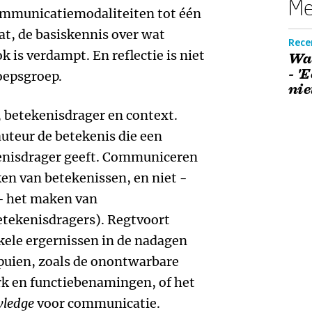
Me
mmunicatiemodaliteiten tot één
at, de basiskennis over wat
Rece
 is verdampt. En reflectie is niet
Wa
- '
oepsgroep.
nie
 betekenisdrager en context.
uteur de betekenis die een
enisdrager geeft. Communiceren
ken van betekenissen, en niet -
 - het maken van
tekenisdragers). Regtvoort
kele ergernissen in de nadagen
spuien, zoals de onontwarbare
 en functiebenamingen, of het
wledge
voor communicatie.