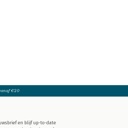
 vanaf €20
uwsbrief en blijf up-to-date