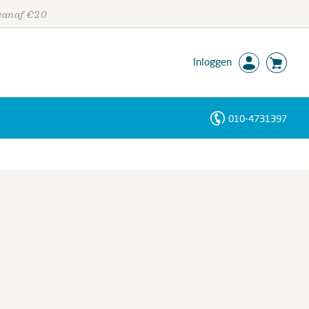
 vanaf €20
Inloggen
010-4731397
Personen
Trefwoorden