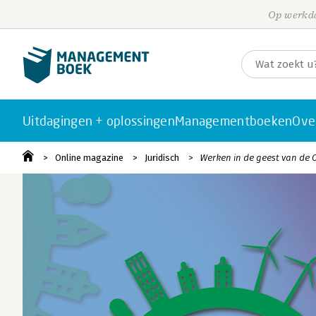
Op werkda
Uitdagingen + oplossingen
Managementboeken
Ove
Online magazine
Juridisch
Werken in de geest van de O