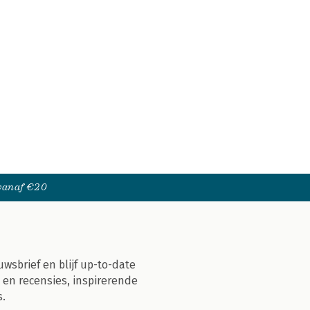
 vanaf €20
uwsbrief en blijf up-to-date
 en recensies, inspirerende
s.