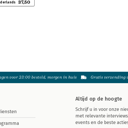
37,50
ederlands
gen voor 23:00 besteld, morgen in huis
Gratis verzending
Altijd op de hoogte
Schrijf u in voor onze nie
diensten
met relevante interviews
events en de beste actie
rogramma