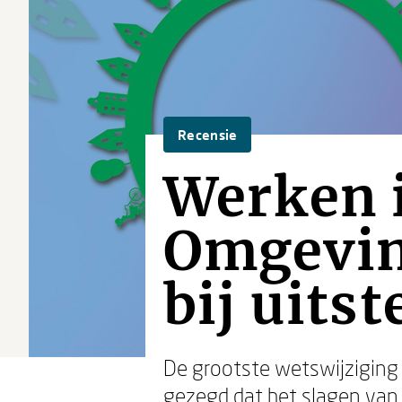
Recensie
Werken i
Omgevin
bij uitst
De grootste wetswijziging
gezegd dat het slagen van 