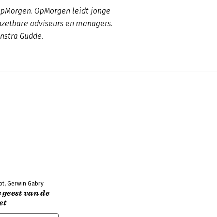
 OpMorgen. OpMorgen leidt jonge
inzetbare adviseurs en managers.
ynstra Gudde.
ot, Gerwin Gabry
 geest van de
et